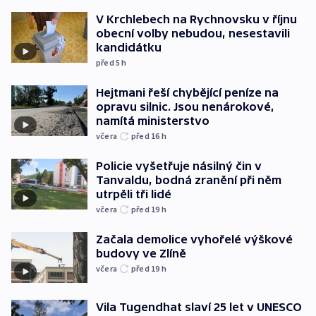
V Krchlebech na Rychnovsku v říjnu
obecní volby nebudou, nesestavili
kandidátku
před 5
h
Hejtmani řeší chybějící peníze na
opravu silnic. Jsou nenárokové,
namítá ministerstvo
včera
před 16
h
Policie vyšetřuje násilný čin v
Tanvaldu, bodná zranění při něm
utrpěli tři lidé
včera
před 19
h
Začala demolice vyhořelé výškové
budovy ve Zlíně
včera
před 19
h
Vila Tugendhat slaví 25 let v UNESCO