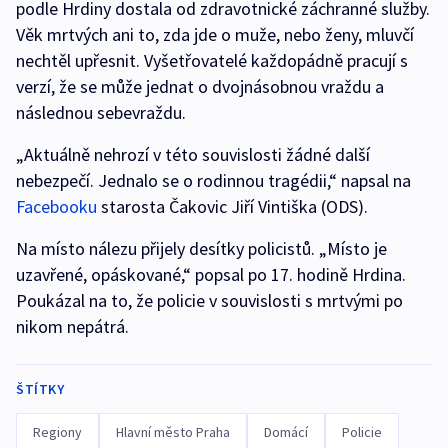
podle Hrdiny dostala od zdravotnické záchranné služby.
Věk mrtvých ani to, zda jde o muže, nebo ženy, mluvčí
nechtěl upřesnit. Vyšetřovatelé každopádně pracují s
verzí, že se může jednat o dvojnásobnou vraždu a
následnou sebevraždu.
„Aktuálně nehrozí v této souvislosti žádné další
nebezpečí. Jednalo se o rodinnou tragédii,“ napsal na
Facebooku
starosta Čakovic Jiří Vintiška (ODS).
Na místo nálezu přijely desítky policistů. „Místo je
uzavřené, opáskované,“ popsal po 17. hodině Hrdina.
Poukázal na to, že policie v souvislosti s mrtvými po
nikom nepátrá.
ŠTÍTKY
Regiony
Hlavní město Praha
Domácí
Policie