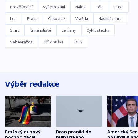
Prověřování
Vyšetřování
Nález
Tělo
Pitva
Les
Praha
Čakovice
Vražda
Násilná smrt
Smrt
Kriminalisté
Letňany
Cyklostezka
Sebevražda
Jiří Vintiška
ODS
Výběr redakce
Pražský duhový
Dron pronikl do
Americký Sen
pochod začal
bulharského
potvrdil Blan