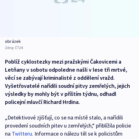
obrázek
Zdroj:
ČT24
Poblíž cyklostezky mezi pražskými Čakovicemi a
Letňany v sobotu odpoledne našli v lese tři mrtvé,
věcí se zabývají kriminalisté z oddělení vražd.
Vyšetřovatelé nařídili soudní pitvy zemřelých, jejich
výsledky by mohly být v příštím týdnu, odhadl
policejní mluvčí Richard Hrdina.
„Detektivové zjišťují, co se na místě stalo, a nařídili
provedení soudních pitev u zemřelých,“ přiblížila policie
na
Twitteru
. Informace o nálezu těl se k policistům