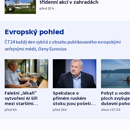
třídenní akcí v zahradách
před 23
h
Evropský pohled
ČT24 každý den vybírá z obsahu publikovaného evropskými
veřejnými médii, členy Eurovize.
Falešní „lékaři“
Spekulace o
Pobyt u vodn
vytvoření AI šíří
přímém ruském
ploch zvyšuje
mezi staršími
útoku jsou pošetilé,
duševní poho
Poláky nebezpečné
míní estonský
ukázala
před 6
h
před 20
h
včera v 07:30
zdravotní rady
bezpečnostní
mezinárodní 
expert