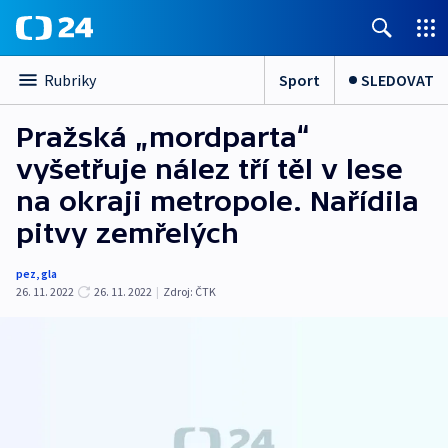
Sport
SLEDOVAT
Rubriky
Pražská „mordparta“
vyšetřuje nález tří těl v lese
na okraji metropole. Nařídila
pitvy zemřelých
pez
,
gla
26. 11. 2022
26. 11. 2022
|
Zdroj:
ČTK