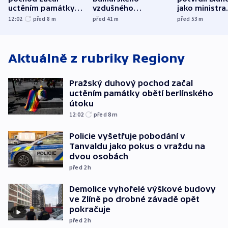
uctěním památky
vzdušného
jako ministra
obětí berlínského
prostoru,
spravedlnost
12:02
před 8
m
před 41
m
před 53
m
útoku
explodoval kilometr
od plynovodu
Aktuálně z rubriky
Regiony
Pražský duhový pochod začal
uctěním památky obětí berlínského
útoku
12:02
před 8
m
Policie vyšetřuje pobodání v
Tanvaldu jako pokus o vraždu na
dvou osobách
před 2
h
Demolice vyhořelé výškové budovy
ve Zlíně po drobné závadě opět
pokračuje
před 2
h