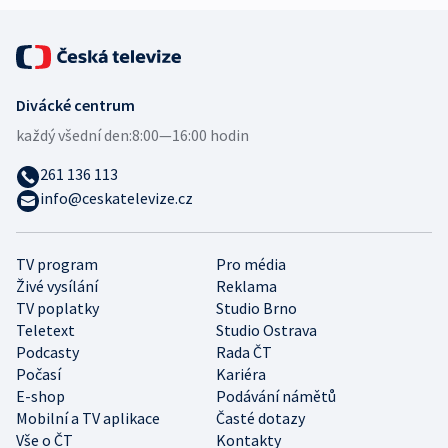
Divácké centrum
každý všední den:
8:00—16:00 hodin
261 136 113
info@ceskatelevize.cz
TV program
Pro média
Živé vysílání
Reklama
TV poplatky
Studio Brno
Teletext
Studio Ostrava
Podcasty
Rada ČT
Počasí
Kariéra
E-shop
Podávání námětů
Mobilní a TV aplikace
Časté dotazy
Vše o ČT
Kontakty