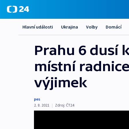
Hlavní události
Ukrajina
Volby
Domácí
Prahu 6 dusí 
místní radnice
výjimek
pes
2. 8. 2021
|
Zdroj:
ČT24