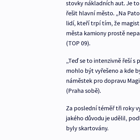
stovky nákladních aut. Je t
řešit hlavní město. „Na Pato
lidí, kteří trpí tím, že magi
města kamiony prostě nepat
(TOP 09).
„Teď se to intenzivně řeší s 
mohlo být vyřešeno a kde by
náměstek pro dopravu Magi
(Praha sobě).
Za poslední téměř tři roky vy
jakého důvodu je udělil, po
byly skartovány.