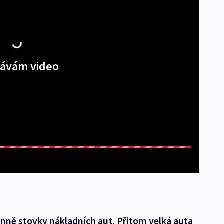
ávám video
nně stovky nákladních aut. Přitom velká auta