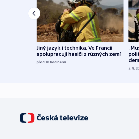
Jiný jazyk i technika. Ve Francii
„Mus
spolupracují hasiči z různých zemí
poli
dem
před 10
hodinami
5. 8. 2