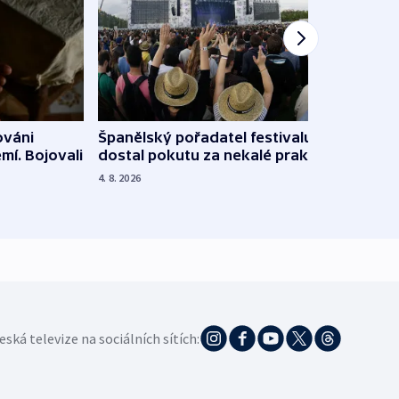
Španělský pořadatel festivalu
ováni
Lesn
dostal pokutu za nekalé praktiky
mí. Bojovali
dopa
zdrav
4. 8. 2026
4. 8. 20
eská televize na sociálních sítích: