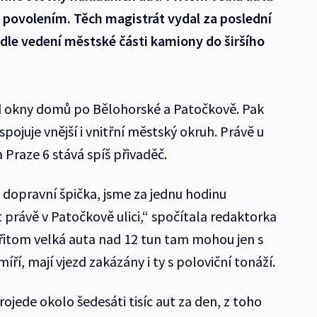
 povolením. Těch magistrát vydal za poslední
 Podle vedení městské části kamiony do širšího
od okny domů po Bělohorské a Patočkově. Pak
spojuje vnější i vnitřní městský okruh. Právě u
 Praze 6 stává spíš přivaděč.
 dopravní špička, jsme za jednu hodinu
 právě v Patočkově ulici,“ spočítala redaktorka
Přitom velká auta nad 12 tun tam mohou jen s
ří, mají vjezd zakázány i ty s poloviční tonáží.
projede okolo šedesáti tisíc aut za den, z toho