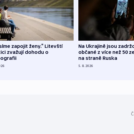
íme zapojit ženy.“ Litevští
Na Ukrajině jsou zadrž
tici zvažují dohodu o
občané z více než 50 ze
ografii
na straně Ruska
026
5. 8. 2026
Č