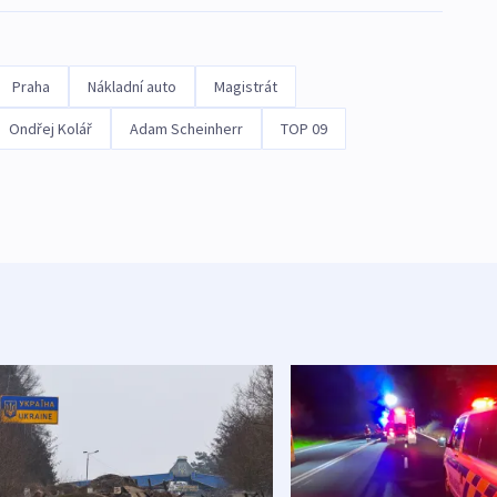
Praha
Nákladní auto
Magistrát
Ondřej Kolář
Adam Scheinherr
TOP 09