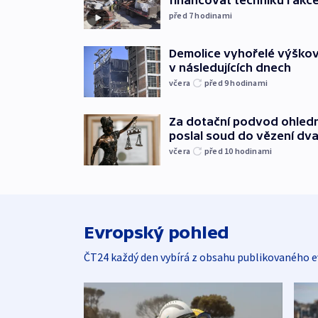
před 7
hodinami
Demolice vyhořelé výškov
v následujících dnech
včera
před 9
hodinami
Za dotační podvod ohled
poslal soud do vězení dv
včera
před 10
hodinami
Evropský pohled
ČT24 každý den vybírá z obsahu publikovaného e