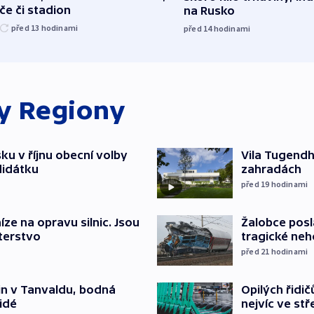
če či stadion
na Rusko
před 13
hodinami
před 14
hodinami
ky
Regiony
u v říjnu obecní volby
Vila Tugendha
didátku
zahradách
před 19
hodinami
íze na opravu silnic. Jsou
Žalobce posla
terstvo
tragické neh
před 21
hodinami
Opilých řidi
čin v Tanvaldu, bodná
nejvíc ve st
lidé