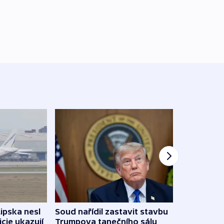
Lipska nesl
Soud nařídil zastavit stavbu
Žido
icie ukazují
Trumpova tanečního sálu
břehu