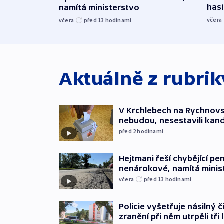
hasi
namítá ministerstvo
včera
včera
před 13
hodinami
Aktuálně z rubri
V Krchlebech na Rychnovsk
nebudou, nesestavili kan
před 2
hodinami
Hejtmani řeší chybějící pen
nenárokové, namítá minis
včera
před 13
hodinami
Policie vyšetřuje násilný 
zranění při něm utrpěli tři 