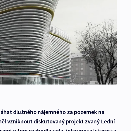
máhat dlužného nájemného za pozemek na
ěl vzniknout diskutovaný projekt zvaný Lední
emi o tom rozhodla rada, informoval starosta