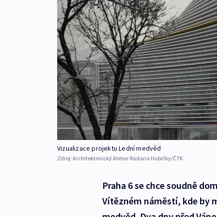
Vizualizace projektu Lední medvěd
Zdroj:
Architektonický Atelier Radana Hubičky/ČTK
Praha 6 se chce soudně do
Vítězném náměstí, kde by m
medvěd. Dva dny před Vánoc