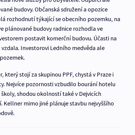
ované budovy. Občanská sdružení a opozice
nulá rozhodnutí týkající se obecního pozemku, na
ve plánované budovy radnice rozhodla ve
vestorem postavit komerční budovu. Účasti na
 vzdala. Investorovi Ledního medvěda ale
 pozemek.
, který stojí za skupinou PPF, chystá v Praze i
ty. Nejvíce pozornosti vzbudilo bourání hotelu
školy, shodou okolností také v Dejvicích
 Kellner mimo jiné plánuje stavbu nejvyššího
odově.