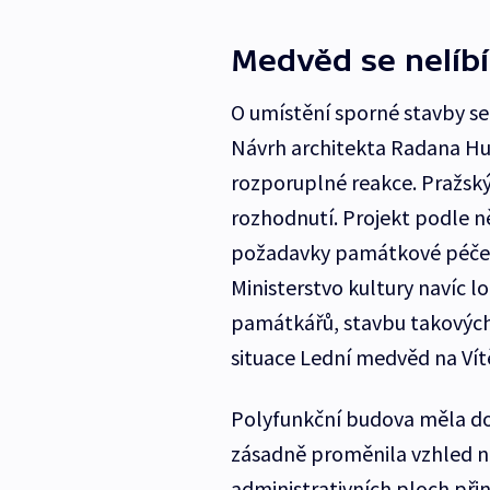
Medvěd se nelíb
O umístění sporné stavby se v
Návrh architekta Radana Hub
rozporuplné reakce. Pražský
rozhodnutí. Projekt podle 
požadavky památkové péče. I
Ministerstvo kultury navíc l
památkářů, stavbu takových
situace Lední medvěd na Ví
Polyfunkční budova měla do
zásadně proměnila vzhled ná
administrativních ploch při