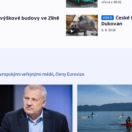
včera v 06:01
České 
 výškové budovy ve Zlíně
VIDEO
Dukovan
6. 8. 2026
vropskými veřejnými médii, členy Eurovize.