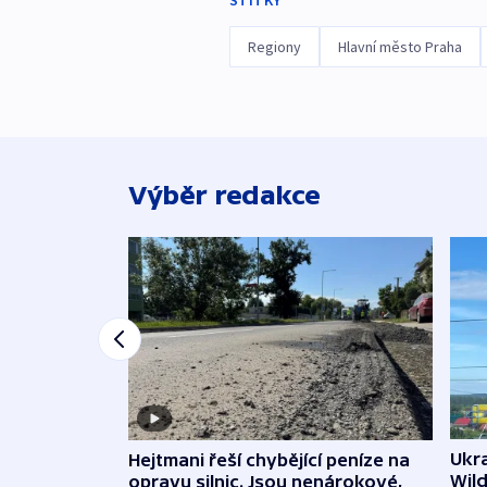
ŠTÍTKY
Regiony
Hlavní město Praha
Výběr redakce
Ukra
Hejtmani řeší chybějící peníze na
Wild
opravu silnic. Jsou nenárokové,