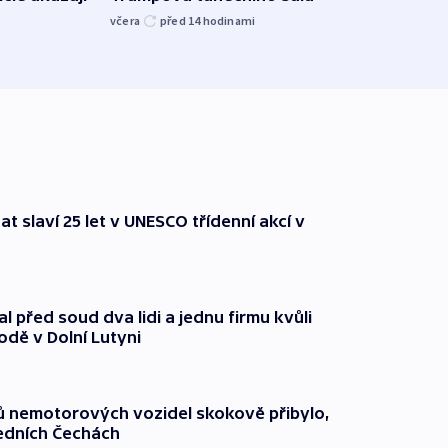
kriti
včera
před 14
hodinami
před 1
t slaví 25 let v UNESCO třídenní akcí v
l před soud dva lidi a jednu firmu kvůli
odě v Dolní Lutyni
čů nemotorových vozidel skokově přibylo,
ředních Čechách