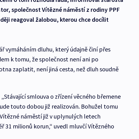
stor, společnost Vítězné náměstí z rodiny PPF
ději reagoval žalobou, kterou chce docílit
ář vymáháním dluhu, který údajně činí přes
dem k tomu, že společnost není ani po
na zaplatit, není jiná cesta, než dluh soudně
ak. „Stávající smlouva o zřízení věcného břemene
ude touto dobou již realizován. Bohužel tomu
Vítězné náměstí již v uplynulých letech
 31 milionů korun,“ uvedl mluvčí Vítězného