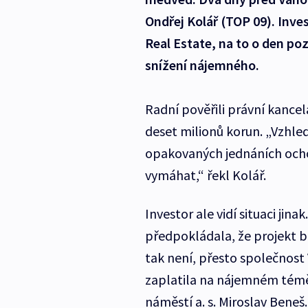
Ondřej Kolář (TOP 09). Inve
Real Estate, na to o den poz
snížení nájemného.
Radní pověřili právní kancel
deset milionů korun. „Vzhle
opakovaných jednáních ochot
vymáhat,“ řekl Kolář.
Investor ale vidí situaci jin
předpokládala, že projekt b
tak není, přesto společnost 
zaplatila na nájemném téměř
náměstí a. s. Miroslav Beneš.