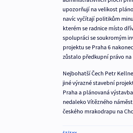
upozorňují na velikost plán
navíc vyčítají politikům mi
kterém se radnice místo dří
spolupráci se soukromým in
projektu se Praha 6 nakonec
zůstalo předkupní právo na
Nejbohatší Čech Petr Kellner
jiné výrazné stavební projek
Praha a plánovaná výstavba 
nedaleko Vítězného náměstí.
českého mrakodrapu na Ch