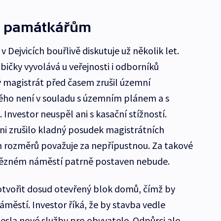
í památkářům
 Dejvicích bouřlivě diskutuje už několik let.
ičky vyvolává u veřejnosti i odborníků
 magistrát před časem zrušil územní
něho není v souladu s územním plánem a s
nvestor neuspěl ani s kasační stížností.
oni zrušilo kladný posudek magistrátních
 rozměrů považuje za nepřípustnou. Za takové
tězném náměstí patrně postaven nebude.
tvořit dosud otevřený blok domů, čímž by
městí. Investor říká, že by stavba vedle
nesla nové služby pro obyvatele. Odpůrci ale