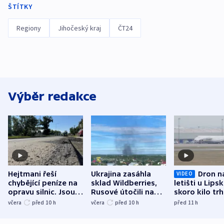
ŠTÍTKY
Regiony
Jihočeský kraj
ČT24
Výběr redakce
Hejtmani řeší
Ukrajina zasáhla
Dron n
VIDEO
chybějící peníze na
sklad Wildberries,
letišti u Lips
opravu silnic. Jsou
Rusové útočili na
skoro kilo trh
nenárokové, namítá
trh, hasiče či
indicie ukazuj
včera
před 10
h
včera
před 10
h
před 11
h
ministerstvo
stadion
Rusko