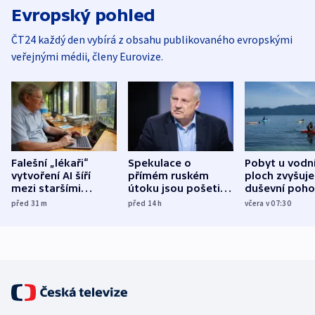
Evropský pohled
ČT24 každý den vybírá z obsahu publikovaného evropskými
veřejnými médii, členy Eurovize.
Falešní „lékaři“
Spekulace o
Pobyt u vodn
vytvoření AI šíří
přímém ruském
ploch zvyšuje
mezi staršími
útoku jsou pošetilé,
duševní poho
Poláky nebezpečné
míní estonský
ukázala
před 31
m
před 14
h
včera v 07:30
zdravotní rady
bezpečnostní
mezinárodní 
expert