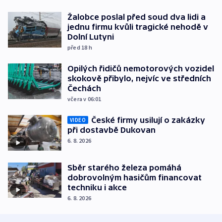
Žalobce poslal před soud dva lidi a
jednu firmu kvůli tragické nehodě v
Dolní Lutyni
před 18
h
Opilých řidičů nemotorových vozidel
skokově přibylo, nejvíc ve středních
Čechách
včera v 06:01
České firmy usilují o zakázky
VIDEO
při dostavbě Dukovan
6. 8. 2026
Sběr starého železa pomáhá
dobrovolným hasičům financovat
techniku i akce
6. 8. 2026