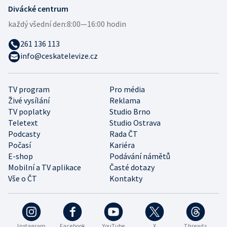
Divácké centrum
každý všední den:
8:00—16:00 hodin
261 136 113
info@ceskatelevize.cz
TV program
Pro média
Živé vysílání
Reklama
TV poplatky
Studio Brno
Teletext
Studio Ostrava
Podcasty
Rada ČT
Počasí
Kariéra
E-shop
Podávání námětů
Mobilní a TV aplikace
Časté dotazy
Vše o ČT
Kontakty
Instagram
Facebook
YouTube
X
Threads