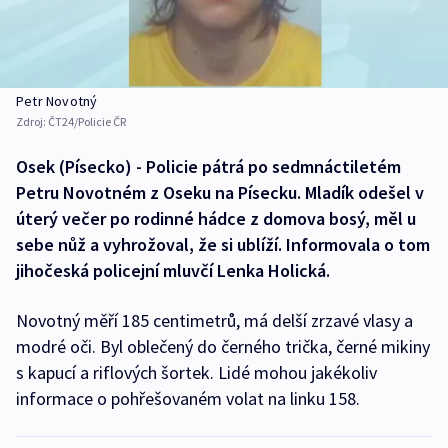
Petr Novotný
Zdroj:
ČT24/Policie ČR
Osek (Písecko) - Policie pátrá po sedmnáctiletém
Petru Novotném z Oseku na Písecku. Mladík odešel v
úterý večer po rodinné hádce z domova bosý, měl u
sebe nůž a vyhrožoval, že si ublíží. Informovala o tom
jihočeská policejní mluvčí Lenka Holická.
Novotný měří 185 centimetrů, má delší zrzavé vlasy a
modré oči. Byl oblečený do černého trička, černé mikiny
s kapucí a riflových šortek. Lidé mohou jakékoliv
informace o pohřešovaném volat na linku 158.