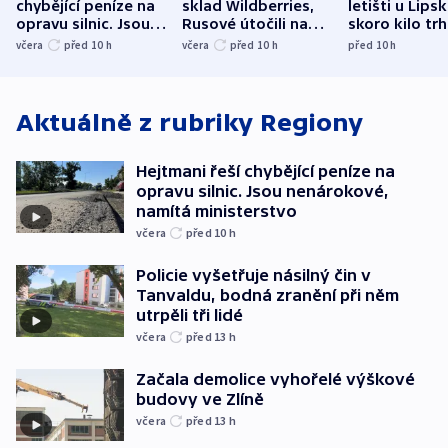
chybějící peníze na
sklad Wildberries,
letišti u Lips
opravu silnic. Jsou
Rusové útočili na
skoro kilo trh
nenárokové, namítá
trh, hasiče či
indicie ukazuj
včera
před 10
h
včera
před 10
h
před 10
h
ministerstvo
stadion
Rusko
Aktuálně z rubriky
Regiony
Hejtmani řeší chybějící peníze na
opravu silnic. Jsou nenárokové,
namítá ministerstvo
včera
před 10
h
Policie vyšetřuje násilný čin v
Tanvaldu, bodná zranění při něm
utrpěli tři lidé
včera
před 13
h
Začala demolice vyhořelé výškové
budovy ve Zlíně
včera
před 13
h