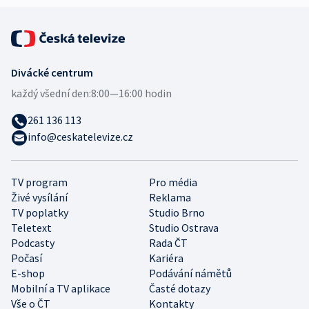
Divácké centrum
každý všední den:
8:00—16:00 hodin
261 136 113
info@ceskatelevize.cz
TV program
Pro média
Živé vysílání
Reklama
TV poplatky
Studio Brno
Teletext
Studio Ostrava
Podcasty
Rada ČT
Počasí
Kariéra
E-shop
Podávání námětů
Mobilní a TV aplikace
Časté dotazy
Vše o ČT
Kontakty