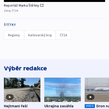
Reportáž Marka Štětiny
Zdroj:
ČT24
ŠTÍTKY
Regiony
Karlovarský kraj
ČT24
Výběr redakce
Hejtmani řeší
Ukrajina zasáhla
Dron n
VIDEO