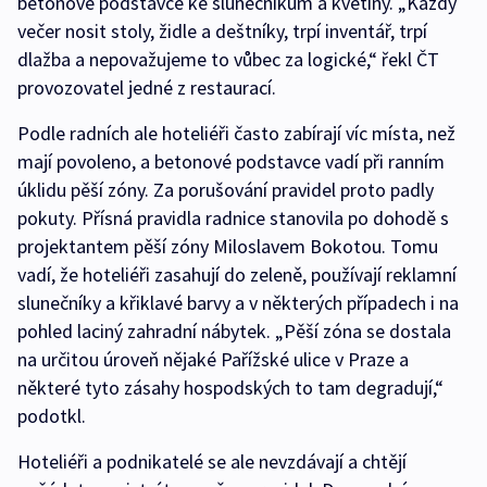
betonové podstavce ke slunečníkům a květiny. „Každý
večer nosit stoly, židle a deštníky, trpí inventář, trpí
dlažba a nepovažujeme to vůbec za logické,“ řekl ČT
provozovatel jedné z restaurací.
Podle radních ale hoteliéři často zabírají víc místa, než
mají povoleno, a betonové podstavce vadí při ranním
úklidu pěší zóny. Za porušování pravidel proto padly
pokuty. Přísná pravidla radnice stanovila po dohodě s
projektantem pěší zóny Miloslavem Bokotou. Tomu
vadí, že hoteliéři zasahují do zeleně, používají reklamní
slunečníky a křiklavé barvy a v některých případech i na
pohled laciný zahradní nábytek. „Pěší zóna se dostala
na určitou úroveň nějaké Pařížské ulice v Praze a
některé tyto zásahy hospodských to tam degradují,“
podotkl.
Hoteliéři a podnikatelé se ale nevzdávají a chtějí