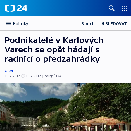
Sport
SLEDOVAT
Rubriky
Podnikatelé v Karlových
Varech se opět hádají s
radnicí o předzahrádky
ČT24
10. 7. 2012
10. 7. 2012
|
Zdroj:
ČT24