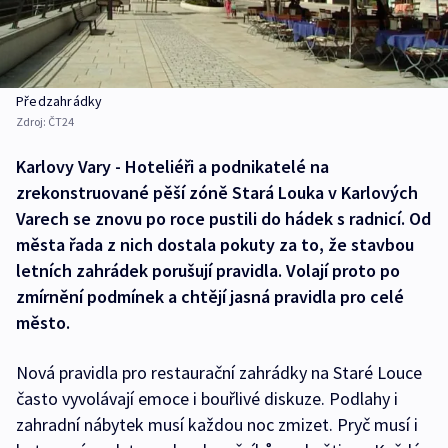
Předzahrádky
Zdroj:
ČT24
Karlovy Vary - Hoteliéři a podnikatelé na
zrekonstruované pěší zóně Stará Louka v Karlových
Varech se znovu po roce pustili do hádek s radnicí. Od
města řada z nich dostala pokuty za to, že stavbou
letních zahrádek porušují pravidla. Volají proto po
zmírnění podmínek a chtějí jasná pravidla pro celé
město.
Nová pravidla pro restaurační zahrádky na Staré Louce
často vyvolávají emoce i bouřlivé diskuze. Podlahy i
zahradní nábytek musí každou noc zmizet. Pryč musí i