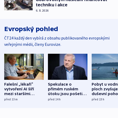
techniku i akce
6. 8. 2026
Evropský pohled
ČT24 každý den vybírá z obsahu publikovaného evropskými
veřejnými médii, členy Eurovize.
Falešní „lékaři“
Spekulace o
Pobyt u vodn
vytvoření AI šíří
přímém ruském
ploch zvyšuje
mezi staršími
útoku jsou pošetilé,
duševní poho
Poláky nebezpečné
míní estonský
ukázala
před 13
m
před 14
h
před 23
h
zdravotní rady
bezpečnostní
mezinárodní 
expert