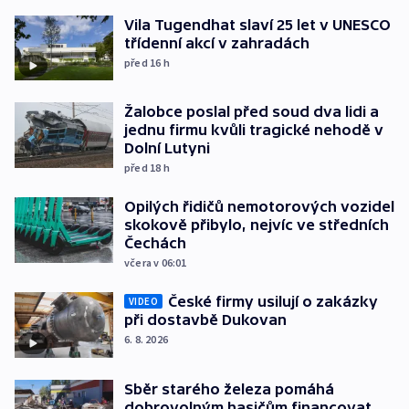
Vila Tugendhat slaví 25 let v UNESCO
třídenní akcí v zahradách
před 16
h
Žalobce poslal před soud dva lidi a
jednu firmu kvůli tragické nehodě v
Dolní Lutyni
před 18
h
Opilých řidičů nemotorových vozidel
skokově přibylo, nejvíc ve středních
Čechách
včera v 06:01
České firmy usilují o zakázky
VIDEO
při dostavbě Dukovan
6. 8. 2026
Sběr starého železa pomáhá
dobrovolným hasičům financovat