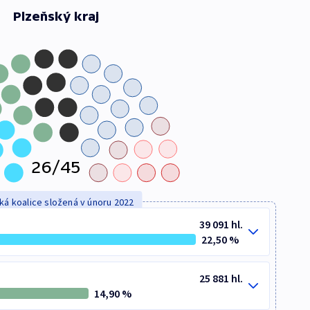
Plzeňský kraj
26/45
ká koalice složená v únoru 2022
39 091
hl.
22,50
%
Získali
mandát:
25 881
hl.
14,90
%