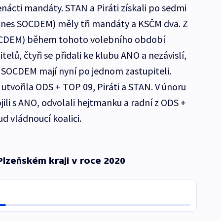
nácti mandáty. STAN a Piráti získali po sedmi
(dnes SOCDEM) měly tři mandáty a KSČM dva. Z
OCDEM) během tohoto volebního období
elů, čtyři se přidali ke klubu ANO a nezávislí,
 SOCDEM mají nyní po jednom zastupiteli.
utvořila ODS + TOP 09, Piráti a STAN. V únoru
ojili s ANO, odvolali hejtmanku a radní z ODS +
ud vládnoucí koalici.
Plzeňském kraji
v roce
2020