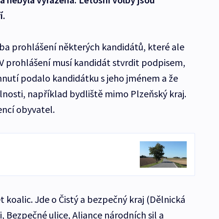
í.
eba prohlášení některých kandidátů, které ale
V prohlášení musí kandidát stvrdit podpisem,
 hnutí podalo kandidátku s jeho jménem a že
nosti, například bydliště mimo Plzeňský kraj.
encí obyvatel.
t koalic. Jde o Čistý a bezpečný kraj (Dělnická
, Bezpečné ulice, Aliance národních sil a