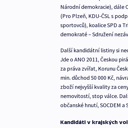
Národní demokracie), dále O
(Pro Plzeň, KDU-ČSL s podp
sportovců), koalice SPD a Tr
demokraté – Sdružení nezávi
Další kandidátní listiny si n
Jde o ANO 2011, Českou pirá
za práva zvířat, Korunu Česko
min. důchod 50 000 Kč, návr
zboží nejvyšší kvality za ce
nemovitostí, stop válce. Dal
občanské hnutí, SOCDEM a 
Kandidáti v krajských vo