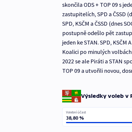
skončila ODS + TOP 09 s jede
zastupitelích, SPD a ČSSD 
SPD, KSČM a ČSSD (dnes S
postupně odešlo pět zastupit
jeden ke STAN. SPD, KSČM A
Koalici po minulých volbách 
2022 se ale Piráti a STAN sp
TOP 09 a utvořili novou, dos
Výsledky
voleb
v 
Volební účast
38,80 %