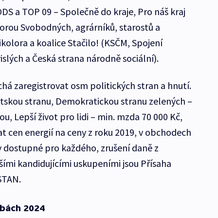
DS a TOP 09 – Společně do kraje, Pro náš kraj
orou Svobodných, agrárníků, starostů a
ikolora a koalice Stačilo! (KSČM, Spojení
slých a Česká strana národně sociální).
echá zaregistrovat osm politických stran a hnutí.
tskou stranu, Demokratickou stranu zelených –
u, Lepší život pro lidi – min. mzda 70 000 Kč,
at cen energií na ceny z roku 2019, v obchodech
ny dostupné pro každého, zrušení daně z
šími kandidujícími uskupeními jsou Přísaha
STAN.
lbách 2024