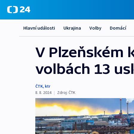
Hlavní události
Ukrajina
Volby
Domácí
V Plzeňském k
volbách 13 us
ČTK
,
ktr
8. 8. 2024
|
Zdroj:
ČTK