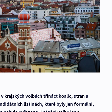
v krajských volbách třináct koalic, stran a
didátních listinách, které byly jen formální,
a nebyla vyřazena. Letošní volby jsou