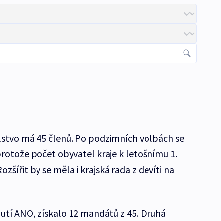
lstvo má 45 členů. Po podzimních volbách se
protože počet obyvatel kraje k letošnímu 1.
Rozšířit by se měla i krajská rada z devíti na
nutí ANO, získalo 12 mandátů z 45. Druhá