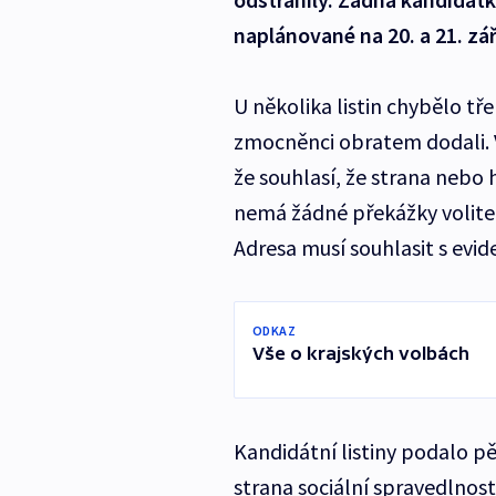
naplánované na 20. a 21. zář
U několika listin chybělo tř
zmocněnci obratem dodali. 
že souhlasí, že strana nebo
nemá žádné překážky volitel
Adresa musí souhlasit s evid
ODKAZ
Vše o krajských volbách
Kandidátní listiny podalo pě
strana sociální spravedlnosti