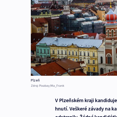
Plzeň
Zdroj:
Pixabay/Ma_Frank
V Plzeňském kraji kandiduje 
hnutí. Veškeré závady na kan
odstranily. Žádná kandidátk