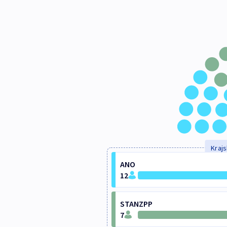
Krajs
ANO
12
STANZPP
7