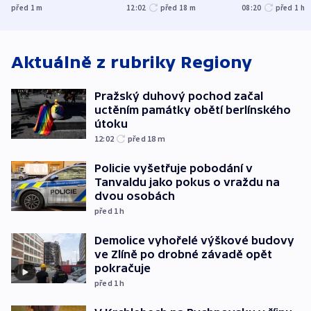
spravedlnosti
obětí berlínského
před 1
m
12:02
před 18
m
08:20
před 1
h
útoku
Aktuálně z rubriky
Regiony
Pražský duhový pochod začal
uctěním památky obětí berlínského
útoku
12:02
před 18
m
Policie vyšetřuje pobodání v
Tanvaldu jako pokus o vraždu na
dvou osobách
před 1
h
Demolice vyhořelé výškové budovy
ve Zlíně po drobné závadě opět
pokračuje
před 1
h