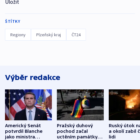
Uložit
ŠTÍTKY
Regiony
Plzeňský kraj
ČT24
Výběr redakce
Americký Senát
Pražský duhový
Ruský útok n
potvrdil Blanche
pochod začal
a okolí zabil č
jako ministra
uctěním památky
lidi