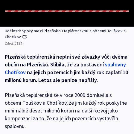
Události: Spory mezi Plzeňskou teplárenskou a obcemi Touškov a
Chotíkov
Zdroj:
ČT24
Plzeňská teplárenská neplní své závazky vůči dvěma
obcím na Plzeňsku. Slíbila, že za postavení
spalovny
Chotíkov
na jejich pozemcích jim každý rok zaplatí 10
milionů korun. Letos ale peníze nepřišly.
Plzeňská teplárenská se v roce 2009 domluvila s
obcemi Touškov a Chotíkov, že jim každý rok poskytne
minimálně deset milionů korun na další rozvoj jako
kompenzaci za to, že na jejich pozemcích vystavěla
spalovnu.