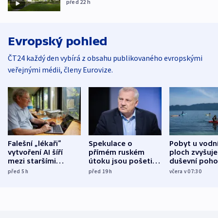
před 22
h
Evropský pohled
ČT24 každý den vybírá z obsahu publikovaného evropskými
veřejnými médii, členy Eurovize.
Falešní „lékaři“
Spekulace o
Pobyt u vodn
vytvoření AI šíří
přímém ruském
ploch zvyšuje
mezi staršími
útoku jsou pošetilé,
duševní poho
Poláky nebezpečné
míní estonský
ukázala
před 5
h
před 19
h
včera v 07:30
zdravotní rady
bezpečnostní
mezinárodní 
expert