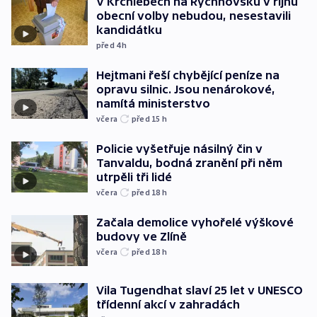
V Krchlebech na Rychnovsku v říjnu
obecní volby nebudou, nesestavili
kandidátku
před 4
h
Hejtmani řeší chybějící peníze na
opravu silnic. Jsou nenárokové,
namítá ministerstvo
včera
před 15
h
Policie vyšetřuje násilný čin v
Tanvaldu, bodná zranění při něm
utrpěli tři lidé
včera
před 18
h
Začala demolice vyhořelé výškové
budovy ve Zlíně
včera
před 18
h
Vila Tugendhat slaví 25 let v UNESCO
třídenní akcí v zahradách