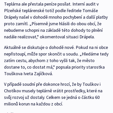
Teplárna ale přestala peníze posílat. Interní audit v
Plzeňské teplárenské totiž podle ředitele Tomáše
Drápely našel v dohodě mnoho pochybení a další platby
proto zamítl. „Písemně jsme hlásili do obou obcí, že
nebudeme schopni na základě této dohody to plnění
nadále realizovat,“ okomentoval situaci Drápela.
Aktuálně se diskutuje o dohodě nové. Pokud na ni obce
nepřistoupí, může spor skončit u soudu. „Hledáme tedy
zatím cestu, abychom z toho vyšli tak, že město
dostane to, co dostat má,“ popsala priority starostka
Touškova Iveta Zajíčková.
V případě soudní pře dokonce hrozí, že by Touškov i
Chotíkov musely teplárně vrátit prostředky, které na
svůj rozvoj už dostaly. Celkem se jedná o částku 60
milionů korun na každou z obcí.