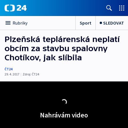
Sport
SLEDOVAT
Rubriky
Plzeňská teplárenská neplatí
obcím za stavbu spalovny
Chotíkov, jak slíbila
ČT24
29. 4. 2017
|
Zdroj:
ČT24
Nahrávám video