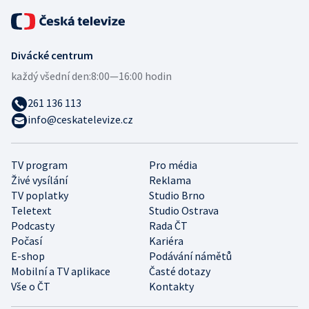
Divácké centrum
každý všední den:
8:00—16:00 hodin
261 136 113
info@ceskatelevize.cz
TV program
Pro média
Živé vysílání
Reklama
TV poplatky
Studio Brno
Teletext
Studio Ostrava
Podcasty
Rada ČT
Počasí
Kariéra
E-shop
Podávání námětů
Mobilní a TV aplikace
Časté dotazy
Vše o ČT
Kontakty