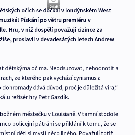
+ 2 další
 dětských očích se dočkal v londýnském West
 muzikál Pískání po větru premiéru v
 Hru, v níž dospělí považují cizince za
ežíše, proslavil v devadesátých letech Andrew
vat dětskýma očima. Neodsuzovat, nehodnotit a
strach, ze kterého pak vychází cynismus a
o dohromady dává důvod, proč je důležitá víra,“
álu režisér hry Petr Gazdík.
zbožném městečku v Louisianě. V tamní stodole
co policejní pátrání se přiklání k tomu, že se
ístní děti si myslí něco jiného. Považují totiž