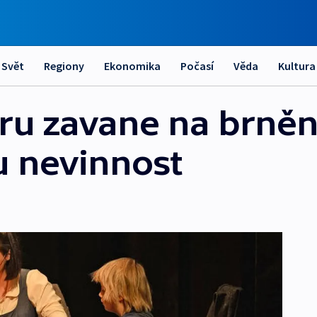
Svět
Regiony
Ekonomika
Počasí
Věda
Kultura
tru zavane na brně
u nevinnost