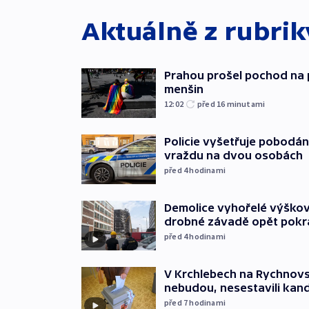
Aktuálně z rubri
Prahou prošel pochod na 
menšin
12:02
před 16
minutami
Policie vyšetřuje pobodán
vraždu na dvou osobách
před 4
hodinami
Demolice vyhořelé výškov
drobné závadě opět pokr
před 4
hodinami
V Krchlebech na Rychnovsk
nebudou, nesestavili kan
před 7
hodinami