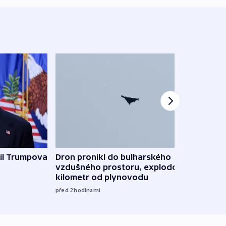
il Trumpova
Dron pronikl do bulharského
Ruský
vzdušného prostoru, explodoval
čtyři 
kilometr od plynovodu
08:20
před 2
hodinami