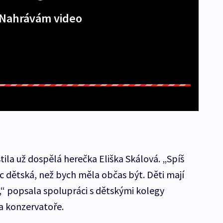
Nahrávám video
stila už dospělá herečka Eliška Skálová. „Spíš
c dětská, než bych měla občas být. Děti mají
í,“ popsala spolupráci s dětskými kolegy
a konzervatoře.