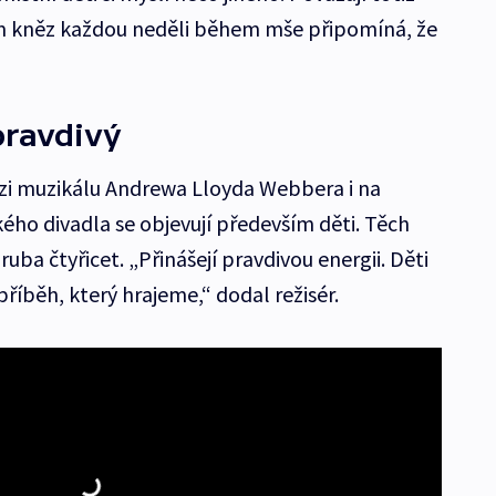
 jim kněz každou neděli během mše připomíná, že
pravdivý
zi muzikálu Andrewa Lloyda Webbera i na
ho divadla se objevují především děti. Těch
uba čtyřicet. „Přinášejí pravdivou energii. Děti
příběh, který hrajeme,“ dodal režisér.