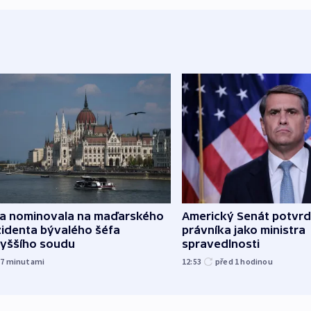
za nominovala na maďarského
Americký Senát potvrd
zidenta bývalého šéfa
právníka jako ministra
vyššího soudu
spravedlnosti
57
minutami
12:53
před 1
hodinou