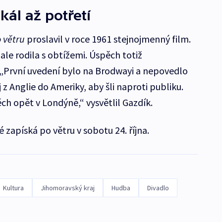
ál až potřetí
 větru
proslavil v roce 1961 stejnojmenný film.
le rodila s obtížemi. Úspěch totiž
 „První uvedení bylo na Brodwayi a nepovedlo
j z Anglie do Ameriky, aby šli naproti publiku.
ch opět v Londýně,“ vysvětlil Gazdík.
zapíská po větru v sobotu 24. října.
Kultura
Jihomoravský kraj
Hudba
Divadlo