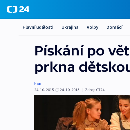
Hlavní události
Ukrajina
Volby
Domácí
Pískání po vě
prkna dětsko
hac
24. 10. 2015
24. 10. 2015
|
Zdroj:
ČT24