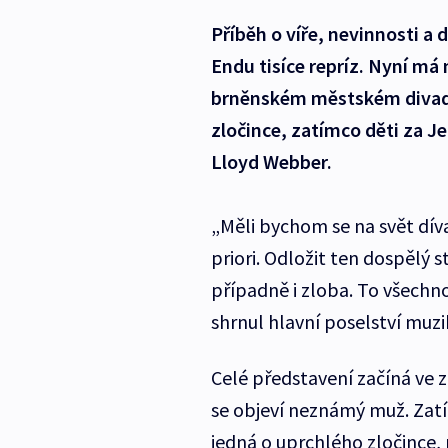
Příběh o víře, nevinnosti a
Endu tisíce repríz. Nyní má
brněnském městském divadle.
zločince, zatímco děti za J
Lloyd Webber.
„Měli bychom se na svět dí
priori. Odložit ten dospělý 
případně i zloba. To všechn
shrnul hlavní poselství muzik
Celé představení začíná ve 
se objeví neznámý muž. Zatím
jedná o uprchlého zločince, m