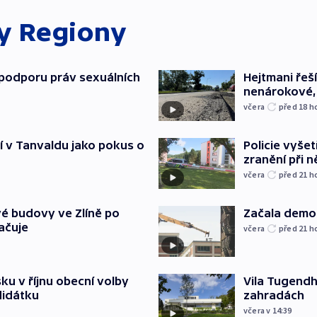
ky
Regiony
podporu práv sexuálních
Hejtmani řeší
nenárokové, 
včera
před 18
h
í v Tanvaldu jako pokus o
Policie vyšet
zranění při ně
včera
před 21
h
é budovy ve Zlíně po
Začala demol
ačuje
včera
před 21
h
u v říjnu obecní volby
Vila Tugendha
didátku
zahradách
včera v 14:39