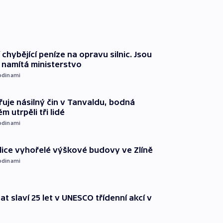
 chybějící peníze na opravu silnic. Jsou
namítá ministerstvo
odinami
řuje násilný čin v Tanvaldu, bodná
m utrpěli tři lidé
odinami
ice vyhořelé výškové budovy ve Zlíně
odinami
t slaví 25 let v UNESCO třídenní akcí v