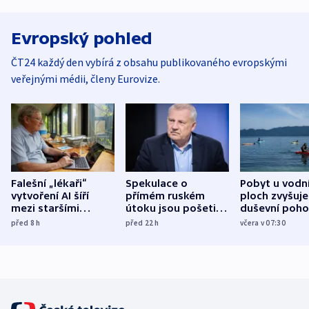
Evropský pohled
ČT24 každý den vybírá z obsahu publikovaného evropskými
veřejnými médii, členy Eurovize.
Falešní „lékaři“
Spekulace o
Pobyt u vodn
vytvoření AI šíří
přímém ruském
ploch zvyšuje
mezi staršími
útoku jsou pošetilé,
duševní poho
Poláky nebezpečné
míní estonský
ukázala
před 8
h
před 22
h
včera v 07:30
zdravotní rady
bezpečnostní
mezinárodní 
expert