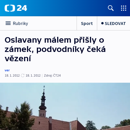
Sport
SLEDOVAT
Rubriky
Oslavany málem přišly o
zámek, podvodníky čeká
vězení
ver
18. 1. 2012
18. 1. 2012
|
Zdroj:
ČT24