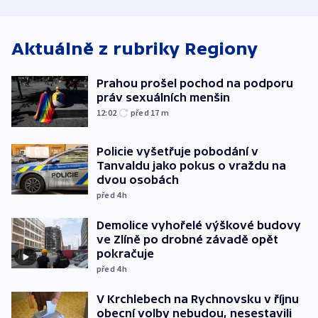
nejvyššího soudu
spravedlnost
Aktuálně z rubriky
Regiony
Prahou prošel pochod na podporu
práv sexuálních menšin
12:02
před 17
m
Policie vyšetřuje pobodání v
Tanvaldu jako pokus o vraždu na
dvou osobách
před 4
h
Demolice vyhořelé výškové budovy
ve Zlíně po drobné závadě opět
pokračuje
před 4
h
V Krchlebech na Rychnovsku v říjnu
obecní volby nebudou, nesestavili