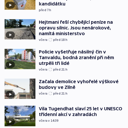
kandidátku
před 7
h
Hejtmani řeší chybějící peníze na
opravu silnic. Jsou nenárokové,
namítá ministerstvo
včera
před 18
h
Policie vyšetřuje násilný čin v
Tanvaldu, bodná zranění při něm
utrpěli tři lidé
včera
před 21
h
Začala demolice vyhořelé výškové
budovy ve Zlíně
včera
před 21
h
Vila Tugendhat slaví 25 let v UNESCO
třídenní akcí v zahradách
včera v 14:39