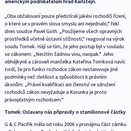
americkým podnikatelům hrad Karlštejn.
„Oba obžalovaní pouze předstírali jakési rozhodčí řízení,
o které se v pravém slova smyslu ani nejednalo,“ řekl
dnes soudce Pavel Göth. „Použijeme všech opravných
prostředků včetně ústavní stížnosti,“ reagoval na výrok
soudu Tomek. Hájí se tím, že jeho postup byl v souladu
se zákonem: „Necítím žádnou vinu, naopak.“ Jeho
obhájkyně a zároveň manželka Kateřina Tomková navíc
tvrdí, že pro funkci rozhodce zákon nestanovuje jiné
podmínky než zletilost a způsobilost k právním
úkonům: „Právní kvalifikaci ani členství ve sdružení
rozhodců zákon nevyžaduje a Korunka je proto
právoplatným rozhodcem.“
Tomek: Oslavany nás připravily o stamilionové částky
G & C Pacifik měla od roku 2006 v pronájmu část zámku