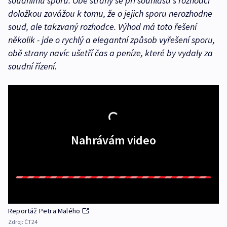
soudnímu sporu. Obě strany se při souhlasu s rozhodčí
doložkou zavážou k tomu, že o jejich sporu nerozhodne
soud, ale takzvaný rozhodce. Výhod má toto řešení
několik - jde o rychlý a elegantní způsob vyřešení sporu,
obě strany navíc ušetří čas a peníze, které by vydaly za
soudní řízení.
Nahrávám video
Reportáž Petra Malého
Zdroj:
ČT24