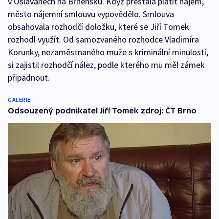
v Oslavanech na Brněnsku. Když přestala platit nájem,
město nájemní smlouvu vypovědělo. Smlouva
obsahovala rozhodčí doložku, které se Jiří Tomek
rozhodl využít. Od samozvaného rozhodce Vladimíra
Korunky, nezaměstnaného muže s kriminální minulostí,
si zajistil rozhodčí nález, podle kterého mu měl zámek
připadnout.
GALERIE
Odsouzený podnikatel Jiří Tomek zdroj: ČT Brno