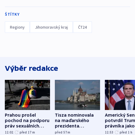
ŠTÍTKY
Regiony
Jihomoravský kraj
ČT24
Výběr redakce
Prahou prošel
Tisza nominovala
Americký Sen
pochod na podporu
na maďarského
potvrdil Tru
práv sexuálních
prezidenta
právníka jako
menšin
bývalého šéfa
ministra
12:02
před 17
m
před 57
m
12:53
před 1
h