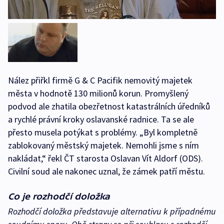
Nález přiřkl firmě G & C Pacifik nemovitý majetek
města v hodnotě 130 milionů korun. Promyšlený
podvod ale zhatila obezřetnost katastrálních úředníků
a rychlé právní kroky oslavanské radnice. Ta se ale
přesto musela potýkat s problémy. „Byl kompletně
zablokovaný městský majetek. Nemohli jsme s ním
nakládat,“ řekl ČT starosta Oslavan Vít Aldorf (ODS).
Civilní soud ale nakonec uznal, že zámek patří městu.
Co je rozhodčí doložka
Rozhodčí doložka představuje alternativu k případnému