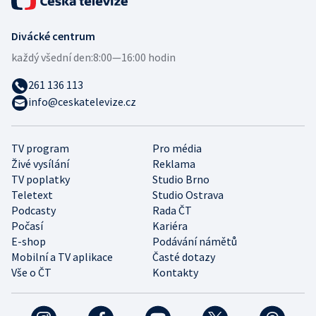
Divácké centrum
každý všední den:
8:00—16:00 hodin
261 136 113
info@ceskatelevize.cz
TV program
Pro média
Živé vysílání
Reklama
TV poplatky
Studio Brno
Teletext
Studio Ostrava
Podcasty
Rada ČT
Počasí
Kariéra
E-shop
Podávání námětů
Mobilní a TV aplikace
Časté dotazy
Vše o ČT
Kontakty