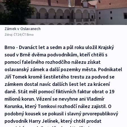
Zámek v Oslavanech
Zdroj:
ČT24/ČT Brno
Brno - Dvanáct let a sedm a půl roku uložil Krajský
soud v Brně dvěma podvodníkům, kteří chtěli s
pomocí falešného rozhodčího nálezu získat
oslavanský zámek a další pozemky města. Podnikatel
Jiří Tomek kromě šestiletého trestu za podvod se
zámkem dostal navíc dalších šest let za krácení
daně. Stát měl pomocí fiktivních faktur obrat o 19
milionů korun. Vězení se nevyhne ani Vladimír
Korunka, který Tomkovi rozhodčí nález zajistil. O
podobný kousek se pokusil i slavný prvorepublikový
podvodník Harry Jelínek, který chtěl prodat