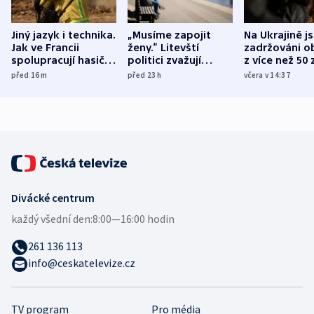
Jiný jazyk i technika.
„Musíme zapojit
Na Ukrajině j
Jak ve Francii
ženy.“ Litevští
zadržováni o
spolupracují hasiči z
politici zvažují
z více než 50 
různých zemí
dohodu o
Bojovali na s
před 16
m
před 23
h
včera v 14:37
demografii
Ruska
Divácké centrum
každý všední den:
8:00—16:00 hodin
261 136 113
info@ceskatelevize.cz
TV program
Pro média