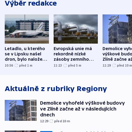
Výběr redakce
Letadlo, u kterého
Evropská unie má
Demolice vyh
se v Lipsku našel
rekordně nízké
výškové budo
dron, bylo naložené
zásoby zemního
Zlíně začne a
municí, píší média
plynu
následujících
10:56
před 1
m
11:23
před 5
m
12:29
před 10
Aktuálně z rubriky
Regiony
Demolice vyhořelé výškové budovy
ve Zlíně začne až v následujících
dnech
12:29
před 10
m