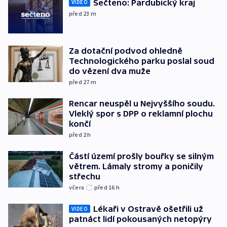
Sečteno: Pardubický kraj
VIDEO
před 23
m
Za dotační podvod ohledně
Technologického parku poslal soud
do vězení dva muže
před 27
m
Rencar neuspěl u Nejvyššího soudu.
Vleklý spor s DPP o reklamní plochu
končí
před 2
h
Částí území prošly bouřky se silným
větrem. Lámaly stromy a poničily
střechu
včera
před 16
h
Lékaři v Ostravě ošetřili už
VIDEO
patnáct lidí pokousaných netopýry