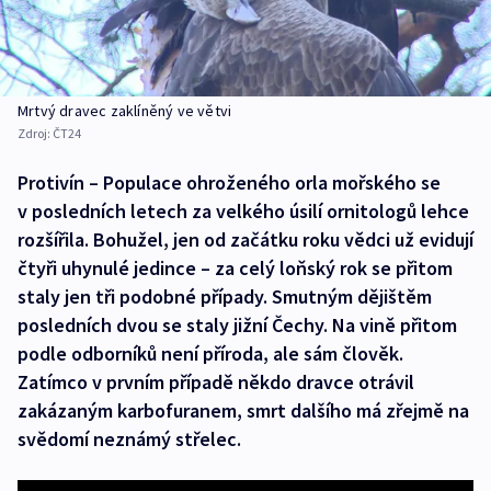
Mrtvý dravec zaklíněný ve větvi
Zdroj:
ČT24
Protivín – Populace ohroženého orla mořského se
v posledních letech za velkého úsilí ornitologů lehce
rozšířila. Bohužel, jen od začátku roku vědci už evidují
čtyři uhynulé jedince – za celý loňský rok se přitom
staly jen tři podobné případy. Smutným dějištěm
posledních dvou se staly jižní Čechy. Na vině přitom
podle odborníků není příroda, ale sám člověk.
Zatímco v prvním případě někdo dravce otrávil
zakázaným karbofuranem, smrt dalšího má zřejmě na
svědomí neznámý střelec.