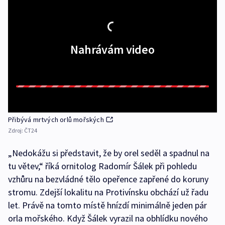
Nahrávám video
Přibývá mrtvých orlů mořských
Zdroj:
ČT24
„Nedokážu si představit, že by orel seděl a spadnul na
tu větev,“ říká ornitolog Radomír Šálek při pohledu
vzhůru na bezvládné tělo opeřence zapřené do koruny
stromu. Zdejší lokalitu na Protivínsku obchází už řadu
let. Právě na tomto místě hnízdí minimálně jeden pár
orla mořského. Když Šálek vyrazil na obhlídku nového