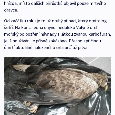
hnízda, místo dalších přírůstků objevil pouze mrtvého
dravce.
Od začátku roku je to už druhý případ, který ornitolog
šetří. Na konci ledna uhynul nedaleko Volyně orel
mořský po pozření návnady s látkou zvanou karbofuran,
jejíž používání je přísně zakázáno. Přesnou příčinou
úmrtí aktuálně nalezeného orla určí až pitva.