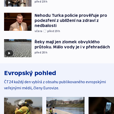
před 19
h
Nehodu Turka policie prověřuje pro
podezření z ublížení na zdraví z
nedbalosti
včera
před 19
h
Řeky mají jen zlomek obvyklého
průtoku. Málo vody je i v přehradách
před 20
h
Evropský pohled
ČT24 každý den vybírá z obsahu publikovaného evropskými
veřejnými médii, členy Eurovize.