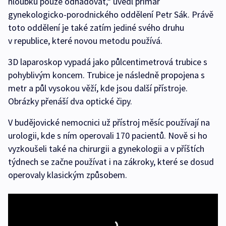
hloubku pouze odhadovat,“ uvedl primář
gynekologicko-porodnického oddělení Petr Sák. Právě
toto oddělení je také zatím jediné svého druhu
v republice, které novou metodu používá.
3D laparoskop vypadá jako půlcentimetrová trubice s
pohyblivým koncem. Trubice je následně propojena s
metr a půl vysokou věží, kde jsou další přístroje.
Obrázky přenáší dva optické čipy.
V budějovické nemocnici už přístroj měsíc používají na
urologii, kde s ním operovali 170 pacientů. Nově si ho
vyzkoušeli také na chirurgii a gynekologii a v příštích
týdnech se začne používat i na zákroky, které se dosud
operovaly klasickým způsobem.