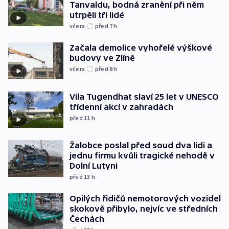
Tanvaldu, bodná zranění při něm
utrpěli tři lidé
včera
před 7
h
Začala demolice vyhořelé výškové
budovy ve Zlíně
včera
před 8
h
Vila Tugendhat slaví 25 let v UNESCO
třídenní akcí v zahradách
před 11
h
Žalobce poslal před soud dva lidi a
jednu firmu kvůli tragické nehodě v
Dolní Lutyni
před 13
h
Opilých řidičů nemotorových vozidel
skokově přibylo, nejvíc ve středních
Čechách