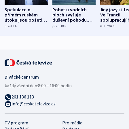
Spekulace o
Pobyt u vodních
Jiný jazyk i t
přímém ruském
ploch zvyšuje
Ve Francii
útoku jsou pošetilé,
duševní pohodu,
spolupracují h
míní estonský
ukázala
různých zemí
před 8
h
před 18
h
6. 8. 2026
bezpečnostní
mezinárodní studie
expert
Divácké centrum
každý všední den:
8:00—16:00 hodin
261 136 113
info@ceskatelevize.cz
TV program
Pro média
Živé vysílání
Reklama