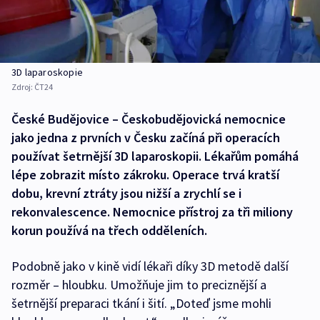
3D laparoskopie
Zdroj:
ČT24
České Budějovice – Českobudějovická nemocnice
jako jedna z prvních v Česku začíná při operacích
používat šetrnější 3D laparoskopii. Lékařům pomáhá
lépe zobrazit místo zákroku. Operace trvá kratší
dobu, krevní ztráty jsou nižší a zrychlí se i
rekonvalescence. Nemocnice přístroj za tři miliony
korun používá na třech odděleních.
Podobně jako v kině vidí lékaři díky 3D metodě další
rozměr – hloubku. Umožňuje jim to preciznější a
šetrnější preparaci tkání i šití. „Doteď jsme mohli