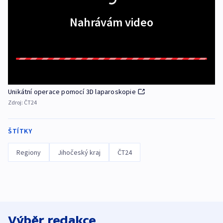
Nahrávám video
Unikátní operace pomocí 3D laparoskopie
Zdroj:
ČT24
ŠTÍTKY
Regiony
Jihočeský kraj
ČT24
Výběr redakce