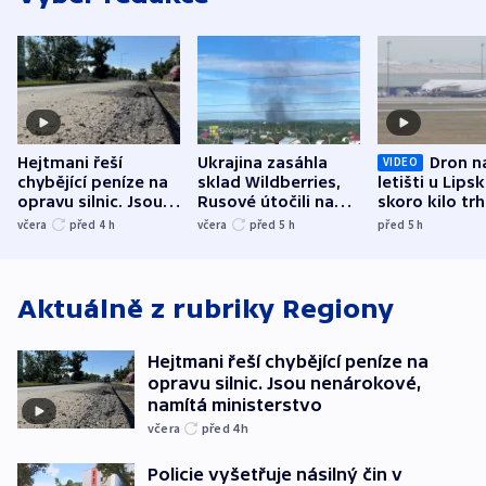
Hejtmani řeší
Ukrajina zasáhla
Dron n
VIDEO
chybějící peníze na
sklad Wildberries,
letišti u Lips
opravu silnic. Jsou
Rusové útočili na
skoro kilo trh
nenárokové, namítá
trh, hasiče či
indicie ukazuj
včera
před 4
h
včera
před 5
h
před 5
h
ministerstvo
stadion
Rusko
Aktuálně z rubriky
Regiony
Hejtmani řeší chybějící peníze na
opravu silnic. Jsou nenárokové,
namítá ministerstvo
včera
před 4
h
Policie vyšetřuje násilný čin v