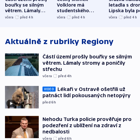
bouřky se silným
Volklore má
letadla s dr
větrem. Lámaly
studentského
Lipska byla p
stromy a poničily
Oscara, zabojuje o
německého mi
včera
před 4
h
včera
před 4
h
včera
před 4
h
střechu
cenu za krátký film
hybridní útok
Aktuálně z rubriky
Regiony
Částí území prošly bouřky se silným
větrem. Lámaly stromy a poničily
střechu
včera
před 4
h
Lékaři v Ostravě ošetřili už
VIDEO
patnáct lidí pokousaných netopýry
před 6
h
Nehodu Turka policie prověřuje pro
podezření z ublížení na zdraví z
nedbalosti
včera
před 6
h