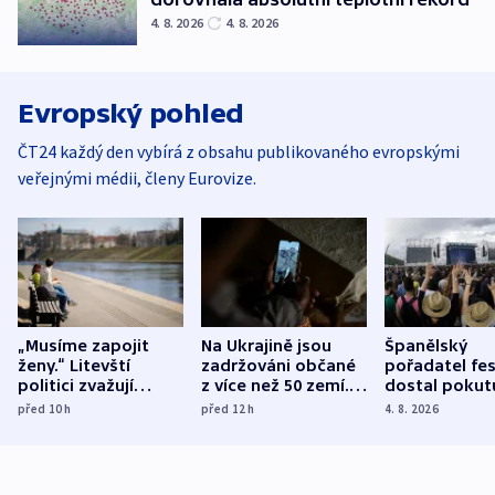
4. 8. 2026
4. 8. 2026
Evropský pohled
ČT24 každý den vybírá z obsahu publikovaného evropskými
veřejnými médii, členy Eurovize.
„Musíme zapojit
Na Ukrajině jsou
Španělský
ženy.“ Litevští
zadržováni občané
pořadatel fes
politici zvažují
z více než 50 zemí.
dostal pokut
dohodu o
Bojovali na straně
nekalé prakti
před 10
h
před 12
h
4. 8. 2026
demografii
Ruska