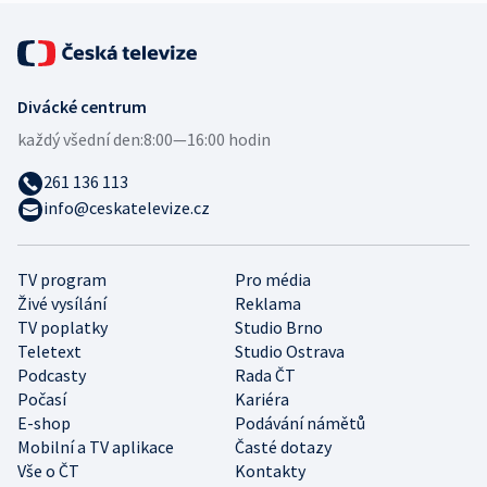
Divácké centrum
každý všední den:
8:00—16:00 hodin
261 136 113
info@ceskatelevize.cz
TV program
Pro média
Živé vysílání
Reklama
TV poplatky
Studio Brno
Teletext
Studio Ostrava
Podcasty
Rada ČT
Počasí
Kariéra
E-shop
Podávání námětů
Mobilní a TV aplikace
Časté dotazy
Vše o ČT
Kontakty