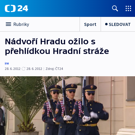
Sport
SLEDOVAT
Rubriky
Nádvoří Hradu ožilo s
přehlídkou Hradní stráže
ire
28. 6. 2012
28. 6. 2012
|
Zdroj:
ČT24