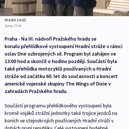
Hradní stráž
Zdroj:
ČT24
Praha - Na III. nádvoří Pražského hradu se
konalo přehlídkové vystoupení Hradní stráže v rámci
oslav Dne ozbrojených sil. Program byl zahájen ve
13:00 hod a skončil o hodinu později. Součástí byla
také přehlídka motocyklů používaných u Hradní
stráže od začátku 60. let do současnosti a koncert
americké vojenské skupiny The Wings of Dixie v
zahradách Pražského hradu.
Součástí programu přehlídkového vystoupení byla
kromě vojáků strážní jednotky také trojice jezdců na
koních ve stejnokrojích používaných Hradní stráží v
dobách první republiky. Celé vystoupení hudebně