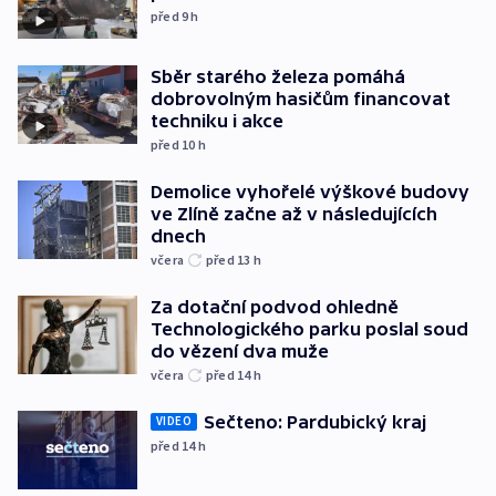
před 9
h
Sběr starého železa pomáhá
dobrovolným hasičům financovat
techniku i akce
před 10
h
Demolice vyhořelé výškové budovy
ve Zlíně začne až v následujících
dnech
včera
před 13
h
Za dotační podvod ohledně
Technologického parku poslal soud
do vězení dva muže
včera
před 14
h
Sečteno: Pardubický kraj
VIDEO
před 14
h