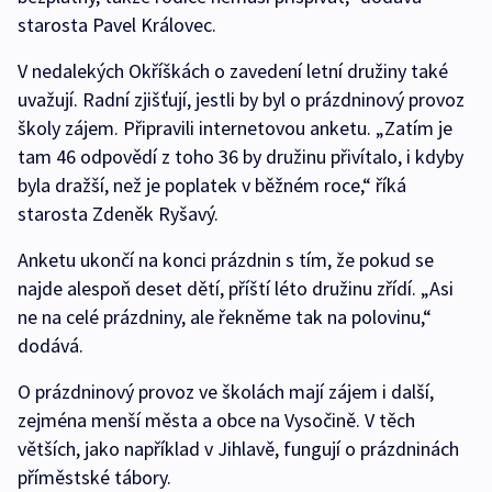
starosta Pavel Královec.
V nedalekých Okříškách o zavedení letní družiny také
uvažují. Radní zjišťují, jestli by byl o prázdninový provoz
školy zájem. Připravili internetovou anketu. „Zatím je
tam 46 odpovědí z toho 36 by družinu přivítalo, i kdyby
byla dražší, než je poplatek v běžném roce,“ říká
starosta Zdeněk Ryšavý.
Anketu ukončí na konci prázdnin s tím, že pokud se
najde alespoň deset dětí, příští léto družinu zřídí. „Asi
ne na celé prázdniny, ale řekněme tak na polovinu,“
dodává.
O prázdninový provoz ve školách mají zájem i další,
zejména menší města a obce na Vysočině. V těch
větších, jako například v Jihlavě, fungují o prázdninách
příměstské tábory.