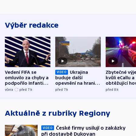
Výběr redakce
Vedení FIFA se
Ukrajina
Zbytečné výj
VIDEO
omluvilo za chyby a
buduje další
kvůli eCallu a
podpořilo Infantina.
opevnění na hranici
obtěžující ho
UEFA trvá na
s Běloruskem
zdržují záchr
včera
před 7
h
před 7
h
před 8
h
bojkotu
Aktuálně z rubriky
Regiony
České firmy usilují o zakázky
VIDEO
při dostavbě Dukovan