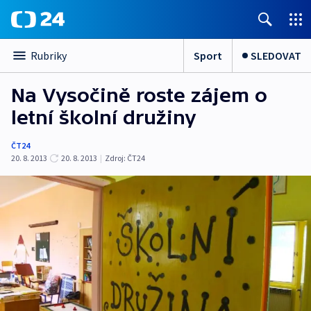
Sport
SLEDOVAT
Rubriky
Na Vysočině roste zájem o
letní školní družiny
ČT24
20. 8. 2013
20. 8. 2013
|
Zdroj:
ČT24