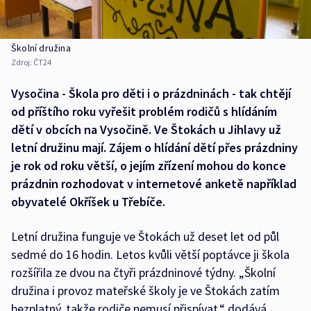
Školní družina
Zdroj:
ČT24
Vysočina - Škola pro děti i o prázdninách - tak chtějí
od příštího roku vyřešit problém rodičů s hlídáním
dětí v obcích na Vysočině. Ve Štokách u Jihlavy už
letní družinu mají. Zájem o hlídání dětí přes prázdniny
je rok od roku větší, o jejím zřízení mohou do konce
prázdnin rozhodovat v internetové anketě například
obyvatelé Okříšek u Třebíče.
Letní družina funguje ve Štokách už deset let od půl
sedmé do 16 hodin. Letos kvůli větší poptávce ji škola
rozšířila ze dvou na čtyři prázdninové týdny. „Školní
družina i provoz mateřské školy je ve Štokách zatím
bezplatný, takže rodiče nemusí přispívat,“ dodává