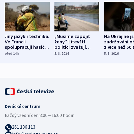
Jiný jazyk i technika.
„Musíme zapojit
Na Ukrajině j
Ve Francii
ženy.“ Litevští
zadržováni o
spolupracují hasiči z
politici zvažují
z více než 50 
různých zemí
dohodu o
Bojovali na s
před 14
h
5. 8. 2026
5. 8. 2026
demografii
Ruska
Divácké centrum
každý všední den:
8:00—16:00 hodin
261 136 113
info@ceskatelevize.cz