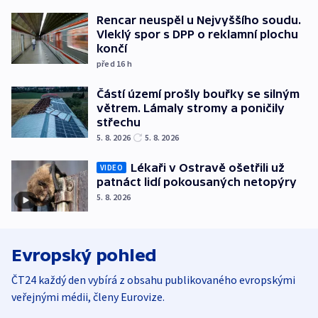
Rencar neuspěl u Nejvyššího soudu.
Vleklý spor s DPP o reklamní plochu
končí
před 16
h
Částí území prošly bouřky se silným
větrem. Lámaly stromy a poničily
střechu
5. 8. 2026
5. 8. 2026
Lékaři v Ostravě ošetřili už
VIDEO
patnáct lidí pokousaných netopýry
5. 8. 2026
Evropský pohled
ČT24 každý den vybírá z obsahu publikovaného evropskými
veřejnými médii, členy Eurovize.