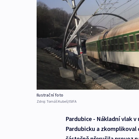
Ilustrační foto
Zdroj:
Tomáš Kubeš/ISIFA
Pardubice - Nákladní vlak v 
Pardubicku a zkomplikoval 
částečně přerušila provoz n