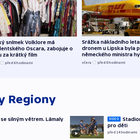
Srážka nákladního leta
ký snímek Volklore má
dronem u Lipska byla 
dentského Oscara, zabojuje o
německého ministra hy
 za krátký film
včera
před 6
hodinami
před 6
hodinami
ky
Regiony
 se silným větrem. Lámaly
Stadio
VIDEO
pro děti
před 14
hodinami