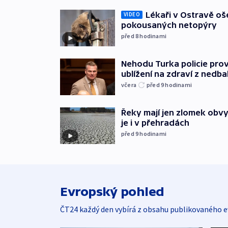
Lékaři v Ostravě ošet
VIDEO
pokousaných netopýry
před 8
hodinami
Nehodu Turka policie prov
ublížení na zdraví z nedba
včera
před 9
hodinami
Řeky mají jen zlomek obv
je i v přehradách
před 9
hodinami
Evropský pohled
ČT24 každý den vybírá z obsahu publikovaného e