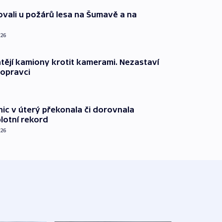
ovali u požárů lesa na Šumavě a na
026
ějí kamiony krotit kamerami. Nezastaví
dopravci
nic v úterý překonala či dorovnala
plotní rekord
026