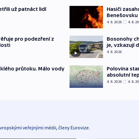
řili už patnáct lidí
Hasiči zasah
Benešovsku
4. 8. 2026
4. 8. 2
ěřuje pro podezření z
Bosonohy cht
losti
je, vzkazují 
4. 8. 2026
yklého průtoku. Málo vody
Polovina sta
absolutní te
4. 8. 2026
4. 8. 2
vropskými veřejnými médii, členy Eurovize.