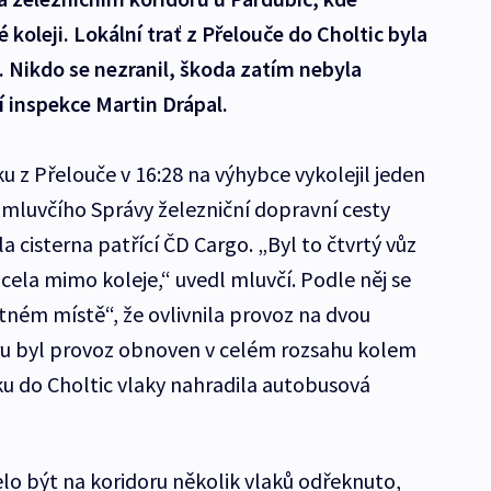
 koleji. Lokální trať z Přelouče do Choltic byla
 Nikdo se nezranil, škoda zatím nebyla
í inspekce Martin Drápal.
u z Přelouče v 16:28 na výhybce vykolejil jeden
 mluvčího Správy železniční dopravní cesty
a cisterna patřící ČD Cargo. „Byl to čtvrtý vůz
cela mimo koleje,“ uvedl mluvčí. Podle něj se
tném místě“, že ovlivnila provoz na dvou
oru byl provoz obnoven v celém rozsahu kolem
ku do Choltic vlaky nahradila autobusová
o být na koridoru několik vlaků odřeknuto,