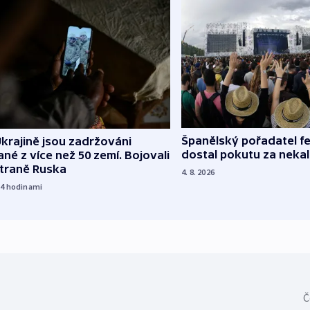
Španělský pořadatel fe
krajině jsou zadržováni
dostal pokutu za nekal
né z více než 50 zemí. Bojovali
straně Ruska
4. 8. 2026
14
hodinami
Č