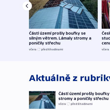
Částí území prošly bouřky se
Čes
silným větrem. Lámaly stromy a
stu
poničily střechu
cenu
včera
před 6
hodinami
včera
Aktuálně z rubri
Částí území prošly bouřky
stromy a poničily střechu
včera
před 6
hodinami