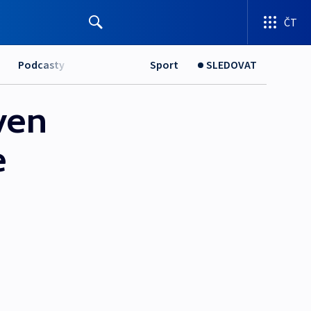
ČT
Podcasty
Sport
SLEDOVAT
ven
e