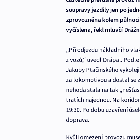
soupravy jezdily jen po jedné
zprovozněna kolem půlnoci.
vyčíslena, řekl mluvčí Drážn
„Při odjezdu nákladního vlak
z vozů,“ uvedl Drápal. Podle
Jakuby Ptačinského vykolejil
za lokomotivou a dostal se z
nehoda stala na tak „nešťas
tratích najednou. Na korid
19:30. Po dobu uzavření úse
doprava.
Kvůli omezení provozu musel