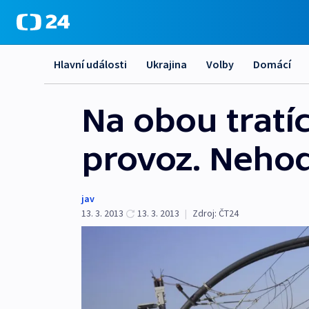
Hlavní události
Ukrajina
Volby
Domácí
Na obou tratí
provoz. Neho
jav
13. 3. 2013
13. 3. 2013
|
Zdroj:
ČT24