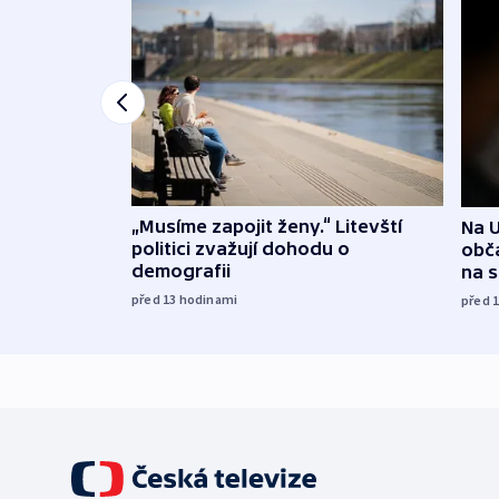
„Musíme zapojit ženy.“ Litevští
Na U
politici zvažují dohodu o
obča
demografii
na 
před 13
hodinami
před 