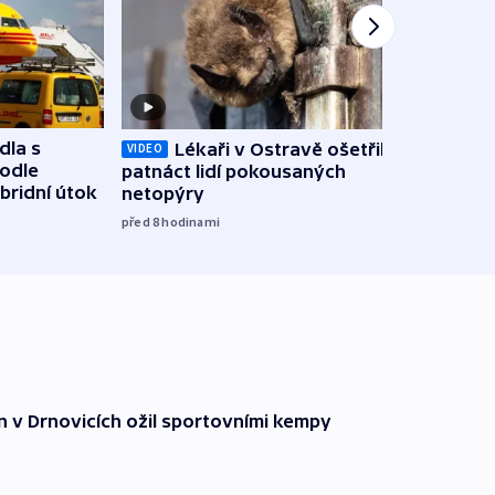
dla s
Lékaři v Ostravě ošetřili už
Koali
VIDEO
podle
patnáct lidí pokousaných
novel
bridní útok
netopýry
zájm
před 8
hodinami
před 9
n v Drnovicích ožil sportovními kempy