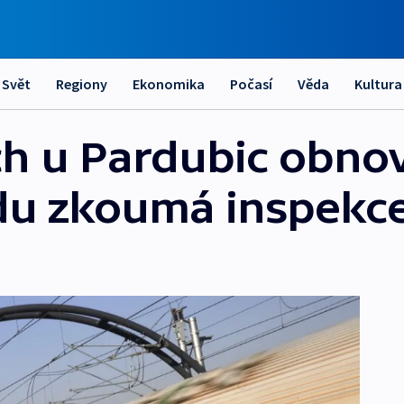
Svět
Regiony
Ekonomika
Počasí
Věda
Kultura
ch u Pardubic obno
du zkoumá inspekc