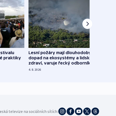
stivalu
Lesní požáry mají dlouhodobý
Ukraj
é praktiky
dopad na ekosystémy a lidské
Franc
zdraví, varuje řecký odborník
požá
4. 8. 2026
3. 8. 20
eská televize na sociálních sítích: