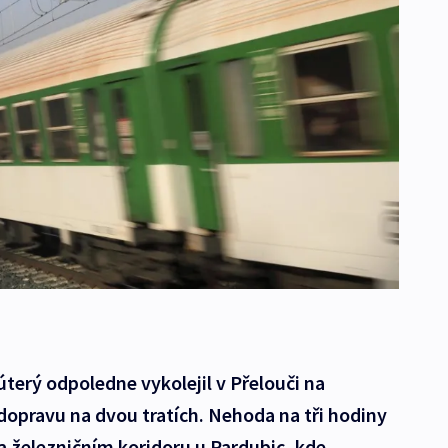
úterý odpoledne vykolejil v Přelouči na
dopravu na dvou tratích. Nehoda na tři hodiny
a železničním koridoru u Pardubic, kde