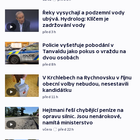
Řeky vysychají a podzemní vody
ubývá. Hydrolog: Klíčem je
zadržování vody
před 3
h
Policie vyšetřuje pobodání v
Tanvaldu jako pokus o vraždu na
dvou osobách
před 8
h
V Krchlebech na Rychnovsku v říjnu
obecní volby nebudou, nesestavili
kandidátku
před 11
h
Hejtmani řeší chybějící peníze na
opravu silnic. Jsou nenárokové,
namítá ministerstvo
včera
před 22
h