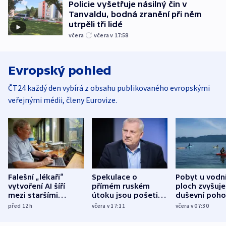
Policie vyšetřuje násilný čin v
Tanvaldu, bodná zranění při něm
utrpěli tři lidé
včera
včera v 17:58
Evropský pohled
ČT24 každý den vybírá z obsahu publikovaného evropskými
veřejnými médii, členy Eurovize.
Falešní „lékaři“
Spekulace o
Pobyt u vodn
vytvoření AI šíří
přímém ruském
ploch zvyšuje
mezi staršími
útoku jsou pošetilé,
duševní poho
Poláky nebezpečné
míní estonský
ukázala
před 12
h
včera v 17:11
včera v 07:30
zdravotní rady
bezpečnostní
mezinárodní 
expert