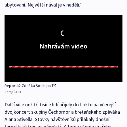
ubytovaní. Největší nával je v neděli.“
Nahrávám video
Reportáž Zdeňka Soukupa
Zdroj:
ČT24
Další více než tři tisíce lidí přijely do Lokte na včerejší
dvojkoncert skupiny Čechomor a bretaňského zpěváka
Alana Stivella. Stovky návštěvníků přilákaly dnešní
farmářské trhy na náměstí. K tomu všemu je třeba