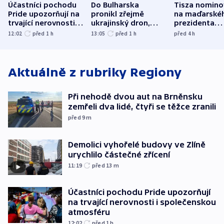
Účastníci pochodu
Do Bulharska
Tisza nomino
Pride upozorňují na
pronikl zřejmě
na maďarské
trvající nerovnosti i
ukrajinský dron,
prezidenta
společenskou
explodoval kilometr
bývalého šéf
12:02
před 1
h
13:05
před 1
h
před 4
h
atmosféru
od plynovodu
nejvyššího s
Aktuálně z rubriky
Regiony
Při nehodě dvou aut na Brněnsku
zemřeli dva lidé, čtyři se těžce zranili
před 9
m
Demolici vyhořelé budovy ve Zlíně
urychlilo částečné zřícení
11:19
před 13
m
Účastníci pochodu Pride upozorňují
na trvající nerovnosti i společenskou
atmosféru
12:02
před 1
h