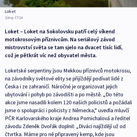
Loket
Zdroj:
ČT24
Loket – Loket na Sokolovsku patří celý víkend
motokrosovým příznivcům. Na seriálový závod
mistrovství světa se tam sjelo na dvacet tisíc lidí,
což je pětkrát víc než obyvatel města.
Loketské serpentiny jsou Mekkou příznivců motokrosu,
na závodníky světové elity se přijíždějí podívat lidé z
Česka i ze zahraničí. Náročné je organizovat jejich
ubytování i pohyb po závodišti a po městě. „Do této
akce jsme nasadili kolem 120 našich policistů a požádali
jsme o spolupráci i policisty z Německa,“ uvedla mluvčí
PČR Karlovarského kraje Andrea Pomichalová a ředitel
závodu Zdeněk Dvořák doplnil: „Diváci najíždějí už od
čtvrtka. Máme pro ně připravený kemp, kde jsou