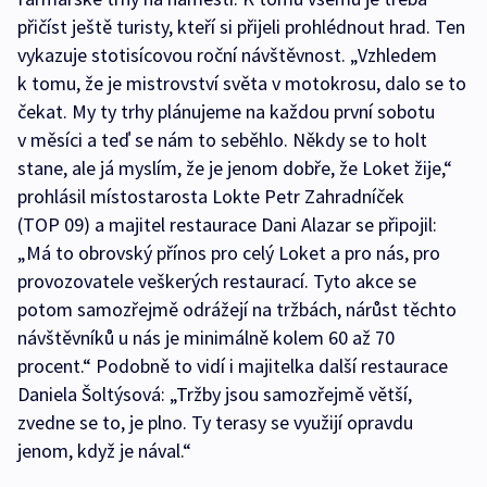
přičíst ještě turisty, kteří si přijeli prohlédnout hrad. Ten
vykazuje stotisícovou roční návštěvnost. „Vzhledem
k tomu, že je mistrovství světa v motokrosu, dalo se to
čekat. My ty trhy plánujeme na každou první sobotu
v měsíci a teď se nám to seběhlo. Někdy se to holt
stane, ale já myslím, že je jenom dobře, že Loket žije,“
prohlásil místostarosta Lokte Petr Zahradníček
(TOP 09) a majitel restaurace Dani Alazar se připojil:
„Má to obrovský přínos pro celý Loket a pro nás, pro
provozovatele veškerých restaurací. Tyto akce se
potom samozřejmě odrážejí na tržbách, nárůst těchto
návštěvníků u nás je minimálně kolem 60 až 70
procent.“ Podobně to vidí i majitelka další restaurace
Daniela Šoltýsová: „Tržby jsou samozřejmě větší,
zvedne se to, je plno. Ty terasy se využijí opravdu
jenom, když je nával.“