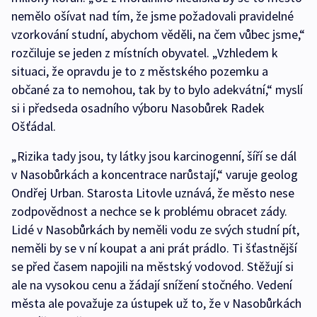
nemělo ošívat nad tím, že jsme požadovali pravidelné
vzorkování studní, abychom věděli, na čem vůbec jsme,“
rozčiluje se jeden z místních obyvatel. „Vzhledem k
situaci, že opravdu je to z městského pozemku a
občané za to nemohou, tak by to bylo adekvátní,“ myslí
si i předseda osadního výboru Nasobůrek Radek
Ošťádal.
„Rizika tady jsou, ty látky jsou karcinogenní, šíří se dál
v Nasobůrkách a koncentrace narůstají,“ varuje geolog
Ondřej Urban. Starosta Litovle uznává, že město nese
zodpovědnost a nechce se k problému obracet zády.
Lidé v Nasobůrkách by neměli vodu ze svých studní pít,
neměli by se v ní koupat a ani prát prádlo. Ti šťastnější
se před časem napojili na městský vodovod. Stěžují si
ale na vysokou cenu a žádají snížení stočného. Vedení
města ale považuje za ústupek už to, že v Nasobůrkách