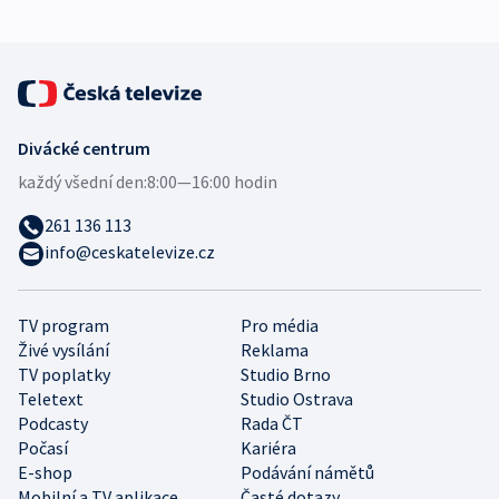
Divácké centrum
každý všední den:
8:00—16:00 hodin
261 136 113
info@ceskatelevize.cz
TV program
Pro média
Živé vysílání
Reklama
TV poplatky
Studio Brno
Teletext
Studio Ostrava
Podcasty
Rada ČT
Počasí
Kariéra
E-shop
Podávání námětů
Mobilní a TV aplikace
Časté dotazy