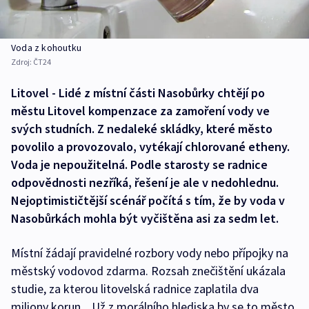
Voda z kohoutku
Zdroj:
ČT24
Litovel - Lidé z místní části Nasobůrky chtějí po
městu Litovel kompenzace za zamoření vody ve
svých studních. Z nedaleké skládky, které město
povolilo a provozovalo, vytékají chlorované etheny.
Voda je nepoužitelná. Podle starosty se radnice
odpovědnosti nezříká, řešení je ale v nedohlednu.
Nejoptimističtější scénář počítá s tím, že by voda v
Nasobůrkách mohla být vyčištěna asi za sedm let.
Místní žádají pravidelné rozbory vody nebo přípojky na
městský vodovod zdarma. Rozsah znečištění ukázala
studie, za kterou litovelská radnice zaplatila dva
miliony korun. „Už z morálního hlediska by se to město