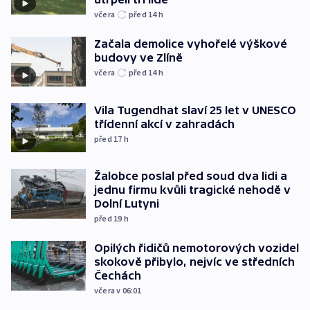
včera
před 14
h
Začala demolice vyhořelé výškové
budovy ve Zlíně
včera
před 14
h
Vila Tugendhat slaví 25 let v UNESCO
třídenní akcí v zahradách
před 17
h
Žalobce poslal před soud dva lidi a
jednu firmu kvůli tragické nehodě v
Dolní Lutyni
před 19
h
Opilých řidičů nemotorových vozidel
skokově přibylo, nejvíc ve středních
Čechách
včera v 06:01