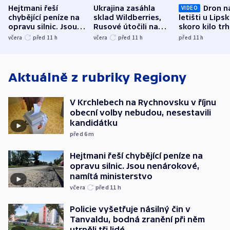
Hejtmani řeší
Ukrajina zasáhla
Dron n
VIDEO
chybějící peníze na
sklad Wildberries,
letišti u Lips
opravu silnic. Jsou
Rusové útočili na
skoro kilo trh
nenárokové, namítá
trh, hasiče či
indicie ukazuj
včera
před 11
h
včera
před 11
h
před 11
h
ministerstvo
stadion
Rusko
Aktuálně z rubriky
Regiony
V Krchlebech na Rychnovsku v říjnu
obecní volby nebudou, nesestavili
kandidátku
před 6
m
Hejtmani řeší chybějící peníze na
opravu silnic. Jsou nenárokové,
namítá ministerstvo
včera
před 11
h
Policie vyšetřuje násilný čin v
Tanvaldu, bodná zranění při něm
utrpěli tři lidé