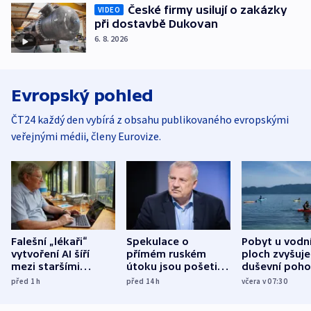
České firmy usilují o zakázky
VIDEO
při dostavbě Dukovan
6. 8. 2026
Evropský pohled
ČT24 každý den vybírá z obsahu publikovaného evropskými
veřejnými médii, členy Eurovize.
Falešní „lékaři“
Spekulace o
Pobyt u vodn
vytvoření AI šíří
přímém ruském
ploch zvyšuje
mezi staršími
útoku jsou pošetilé,
duševní poho
Poláky nebezpečné
míní estonský
ukázala
před 1
h
před 14
h
včera v 07:30
zdravotní rady
bezpečnostní
mezinárodní 
expert