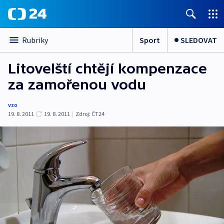
Sport
SLEDOVAT
Rubriky
Litovelští chtějí kompenzace
za zamořenou vodu
vzo
19. 8. 2011
19. 8. 2011
|
Zdroj:
ČT24