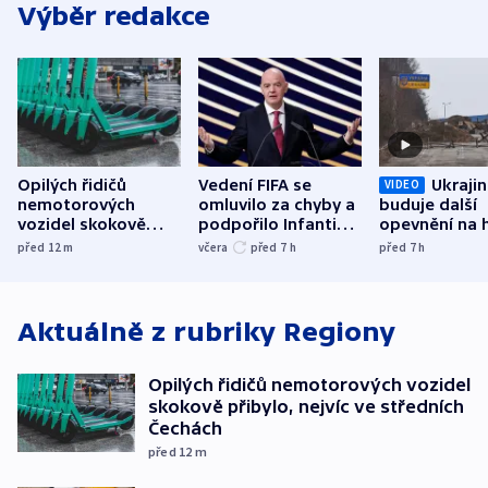
Výběr redakce
Opilých řidičů
Vedení FIFA se
Ukraji
VIDEO
nemotorových
omluvilo za chyby a
buduje další
vozidel skokově
podpořilo Infantina.
opevnění na h
přibylo, nejvíc ve
UEFA trvá na
s Běloruskem
před 12
m
včera
před 7
h
před 7
h
středních Čechách
bojkotu
Aktuálně z rubriky
Regiony
Opilých řidičů nemotorových vozidel
skokově přibylo, nejvíc ve středních
Čechách
před 12
m