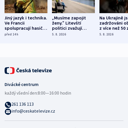
Jiný jazyk i technika.
„Musíme zapojit
Na Ukrajině j
Ve Francii
ženy.“ Litevští
zadržováni o
spolupracují hasiči z
politici zvažují
z více než 50 
různých zemí
dohodu o
Bojovali na s
před 14
h
5. 8. 2026
5. 8. 2026
demografii
Ruska
Divácké centrum
každý všední den:
8:00—16:00 hodin
261 136 113
info@ceskatelevize.cz