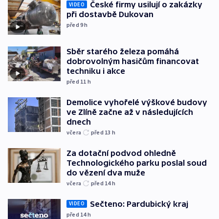
České firmy usilují o zakázky
VIDEO
při dostavbě Dukovan
před 9
h
Sběr starého železa pomáhá
dobrovolným hasičům financovat
techniku i akce
před 11
h
Demolice vyhořelé výškové budovy
ve Zlíně začne až v následujících
dnech
včera
před 13
h
Za dotační podvod ohledně
Technologického parku poslal soud
do vězení dva muže
včera
před 14
h
Sečteno: Pardubický kraj
VIDEO
před 14
h