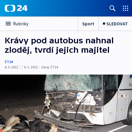
Sport
SLEDOVAT
Rubriky
Krávy pod autobus nahnal
zloděj, tvrdí jejich majitel
ČT24
6. 3. 2012
6. 3. 2012
|
Zdroj:
ČT24