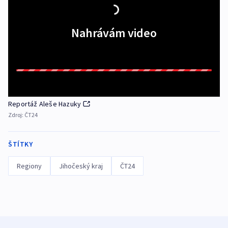
Nahrávám video
Reportáž Aleše Hazuky
Zdroj:
ČT24
ŠTÍTKY
Regiony
Jihočeský kraj
ČT24