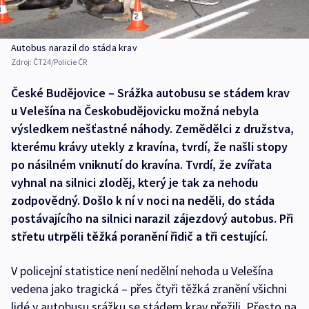
Autobus narazil do stáda krav
Zdroj:
ČT24/Policie ČR
České Budějovice – Srážka autobusu se stádem krav
u Velešína na Českobudějovicku možná nebyla
výsledkem nešťastné náhody. Zemědělci z družstva,
kterému krávy utekly z kravína, tvrdí, že našli stopy
po násilném vniknutí do kravína. Tvrdí, že zvířata
vyhnal na silnici zloděj, který je tak za nehodu
zodpovědný. Došlo k ní v noci na neděli, do stáda
postávajícího na silnici narazil zájezdový autobus. Při
střetu utrpěli těžká poranění řidič a tři cestující.
V policejní statistice není nedělní nehoda u Velešína
vedena jako tragická – přes čtyři těžká zranění všichni
lidé v autobusu srážku se stádem krav přežili. Přesto na