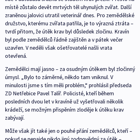
místě zůstalo devět mrtvých těl uhynulých zvířat. Další
zraněnou jalovici utratil veterinář dnes. Pro zemědělské
družstvo, kterému zvířata patřila, je to výrazná ztráta –
tvrdí přitom, že útěk krav byl důsledek zločinu. Kravín
byl podle zemědělců řádně zajištěn a v pátek večer
uzavřen. V neděli však ošetřovatelé našli vrata
otevřená.
Zemědělci mají jasno – za osudným útěkem byl zločinný
úmysl. „Bylo to záměrné, někdo tam vniknul. V
minulosti jsme s tím měli problém,“ prohlásil předseda
ZD Netřebice Pavel Talíř. Policisté, kteří během
posledních dvou let v kravíně už vyšetřovali několik
krádeží, se možným přispěním zloděje k útěku krav
zabývají.
Může však jít také jen o pouhé přání zemědělců, kteří –
pokud se nenajde nikdo jiný zodpovědný za útěk –