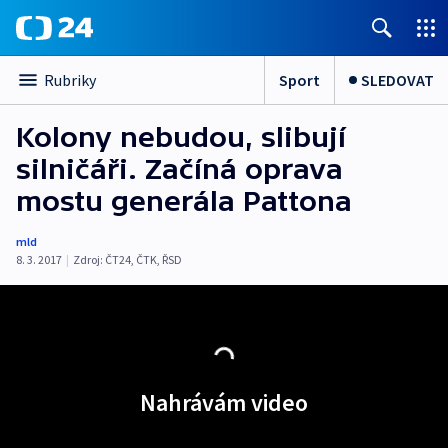
Sport
SLEDOVAT
Rubriky
Kolony nebudou, slibují
silničáři. Začíná oprava
mostu generála Pattona
mld
8. 3. 2017
|
Zdroj:
ČT24
,
ČTK
,
ŘSD
Nahrávám video