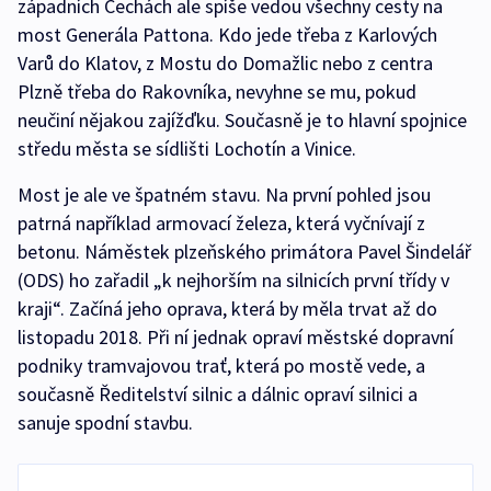
západních Čechách ale spíše vedou všechny cesty na
most Generála Pattona. Kdo jede třeba z Karlových
Varů do Klatov, z Mostu do Domažlic nebo z centra
Plzně třeba do Rakovníka, nevyhne se mu, pokud
neučiní nějakou zajížďku. Současně je to hlavní spojnice
středu města se sídlišti Lochotín a Vinice.
Most je ale ve špatném stavu. Na první pohled jsou
patrná například armovací železa, která vyčnívají z
betonu. Náměstek plzeňského primátora Pavel Šindelář
(ODS) ho zařadil „k nejhorším na silnicích první třídy v
kraji“. Začíná jeho oprava, která by měla trvat až do
listopadu 2018. Při ní jednak opraví městské dopravní
podniky tramvajovou trať, která po mostě vede, a
současně Ředitelství silnic a dálnic opraví silnici a
sanuje spodní stavbu.