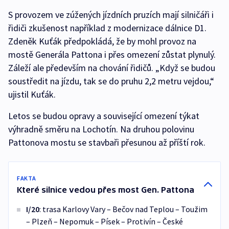
S provozem ve zúžených jízdních pruzích mají silničáři i
řidiči zkušenost například z modernizace dálnice D1.
Zdeněk Kuťák předpokládá, že by mohl provoz na
mostě Generála Pattona i přes omezení zůstat plynulý.
Záleží ale především na chování řidičů. „Když se budou
soustředit na jízdu, tak se do pruhu 2,2 metru vejdou,“
ujistil Kuťák.
Letos se budou opravy a související omezení týkat
výhradně směru na Lochotín. Na druhou polovinu
Pattonova mostu se stavbaři přesunou až příští rok.
FAKTA
Které silnice vedou přes most Gen. Pattona
I/20
: trasa Karlovy Vary – Bečov nad Teplou – Toužim
– Plzeň – Nepomuk – Písek – Protivín – České