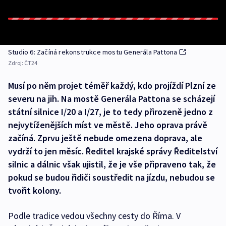
Studio 6: Začíná rekonstrukce mostu Generála Pattona
Zdroj:
ČT24
Musí po něm projet téměř každý, kdo projíždí Plzní ze
severu na jih. Na mostě Generála Pattona se scházejí
státní silnice I/20 a I/27, je to tedy přirozeně jedno z
nejvytíženějších míst ve městě. Jeho oprava právě
začíná. Zprvu ještě nebude omezena doprava, ale
vydrží to jen měsíc. Ředitel krajské správy Ředitelství
silnic a dálnic však ujistil, že je vše připraveno tak, že
pokud se budou řidiči soustředit na jízdu, nebudou se
tvořit kolony.
Podle tradice vedou všechny cesty do Říma. V