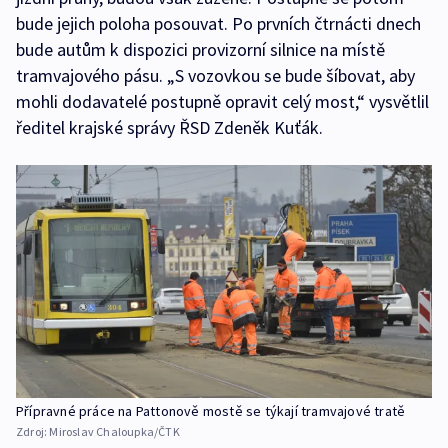
bude jejich poloha posouvat. Po prvních čtrnácti dnech
bude autům k dispozici provizorní silnice na místě
tramvajového pásu. „S vozovkou se bude šíbovat, aby
mohli dodavatelé postupně opravit celý most,“ vysvětlil
ředitel krajské správy ŘSD Zdeněk Kuťák.
Přípravné práce na Pattonově mostě se týkají tramvajové tratě
Zdroj:
Miroslav Chaloupka/ČTK