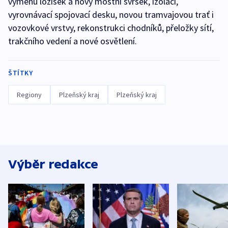
výměnu ložisek a nový mostní svršek, izolaci,
vyrovnávací spojovací desku, novou tramvajovou trať i
vozovkové vrstvy, rekonstrukci chodníků, přeložky sítí,
trakčního vedení a nové osvětlení.
ŠTÍTKY
Regiony
Plzeňský kraj
Plzeňský kraj
Výběr redakce