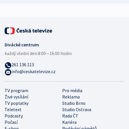
expert
Divácké centrum
každý všední den:
8:00—16:00 hodin
261 136 113
info@ceskatelevize.cz
TV program
Pro média
Živé vysílání
Reklama
TV poplatky
Studio Brno
Teletext
Studio Ostrava
Podcasty
Rada ČT
Počasí
Kariéra
E-shop
Podávání námětů