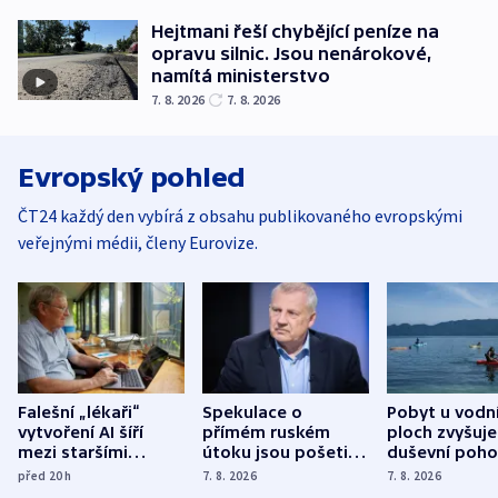
Hejtmani řeší chybějící peníze na
opravu silnic. Jsou nenárokové,
namítá ministerstvo
7. 8. 2026
7. 8. 2026
Evropský pohled
ČT24 každý den vybírá z obsahu publikovaného evropskými
veřejnými médii, členy Eurovize.
Falešní „lékaři“
Spekulace o
Pobyt u vodn
vytvoření AI šíří
přímém ruském
ploch zvyšuje
mezi staršími
útoku jsou pošetilé,
duševní poho
Poláky nebezpečné
míní estonský
ukázala
před 20
h
7. 8. 2026
7. 8. 2026
zdravotní rady
bezpečnostní
mezinárodní 