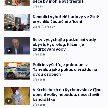
péče by mohla být trestná
před 7
h
Demolici vyhořelé budovy ve Zlíně
urychlilo částečné zřícení
včera
před 8
h
Řeky vysychají a podzemní vody
ubývá. Hydrolog: Klíčem je
zadržování vody
před 11
h
Policie vyšetřuje pobodání v
Tanvaldu jako pokus o vraždu na
dvou osobách
před 16
h
V Krchlebech na Rychnovsku v říjnu
obecní volby nebudou, nesestavili
kandidátku
před 19
h