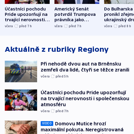
Účastníci pochodu
Americký Senát
Do Bulharska
Pride upozorňují na
potvrdil Trumpova
pronikl zřejm
trvající nerovnosti i
právníka jako
ukrajinský dr
společenskou
ministra
explodoval k
včera
před 7
h
včera
před 7
h
včera
před 8
h
atmosféru
spravedlnosti
od plynovod
Aktuálně z rubriky
Regiony
Při nehodě dvou aut na Brněnsku
zemřeli dva lidé, čtyři se těžce zranili
včera
před 5
h
Účastníci pochodu Pride upozorňují
na trvající nerovnosti i společenskou
atmosféru
včera
před 7
h
Domovu Mutice hrozí
VIDEO
maximální pokuta. Neregistrovaná