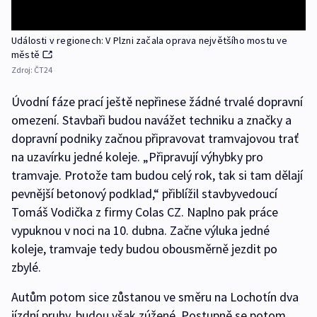
Události v regionech: V Plzni začala oprava největšího mostu ve
městě
Zdroj:
ČT24
Úvodní fáze prací ještě nepřinese žádné trvalé dopravní
omezení. Stavbaři budou navážet techniku a značky a
dopravní podniky začnou připravovat tramvajovou trať
na uzavírku jedné koleje. „Připravují výhybky pro
tramvaje. Protože tam budou celý rok, tak si tam dělají
pevnější betonový podklad,“ přiblížil stavbyvedoucí
Tomáš Vodička z firmy Colas CZ. Naplno pak práce
vypuknou v noci na 10. dubna. Začne výluka jedné
koleje, tramvaje tedy budou obousměrně jezdit po
zbylé.
Autům potom sice zůstanou ve směru na Lochotín dva
jízdní pruhy, budou však zúžené. Postupně se potom