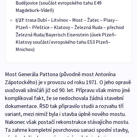
Budějovice (součást evropského tahu E49
Magdeburk–Vídeň)
I/27
: trasa Dubí – Litvínov – Most – Žatec – Plasy –
Plzeň – Přeštice – Klatovy – Železná Ruda – přechod
Železná Ruda/Bayerisch Eisenstein (úsek Plzeň–
Klatovy součástí evropského tahu E53 Plzeň–
Mnichov)
Most Generála Pattona (původně most Antonína
Zápotockého) je v provozu od roku 1971. O jeho opravě
uvažovali silničáři již od 90. let. Přípravu však mimo jiné
komplikoval fakt, že se nedochovala žádná stavební
dokumentace. ŘSD tak připravilo studii a rozvahu tří
variant, mezi nimiž byla i stavba úplně nového mostu.
Nakonec však postačí rekonstrukce stávajícího mostu.
Ta zahrne kompletní povrchovou sanaci spodní stavby,