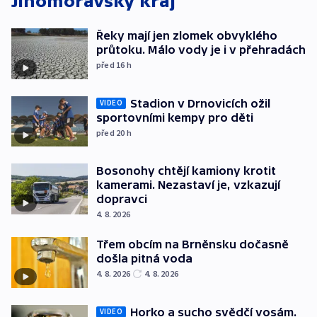
Jihomoravský kraj
Řeky mají jen zlomek obvyklého
průtoku. Málo vody je i v přehradách
před 16
h
Stadion v Drnovicích ožil
VIDEO
sportovními kempy pro děti
před 20
h
Bosonohy chtějí kamiony krotit
kamerami. Nezastaví je, vzkazují
dopravci
4. 8. 2026
Třem obcím na Brněnsku dočasně
došla pitná voda
4. 8. 2026
4. 8. 2026
Horko a sucho svědčí vosám.
VIDEO