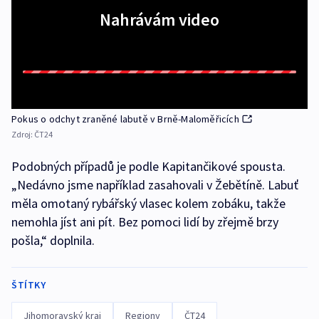
Nahrávám video
Pokus o odchyt zraněné labutě v Brně-Maloměřicích
Zdroj:
ČT24
Podobných případů je podle Kapitančikové spousta.
„Nedávno jsme například zasahovali v Žebětíně. Labuť
měla omotaný rybářský vlasec kolem zobáku, takže
nemohla jíst ani pít. Bez pomoci lidí by zřejmě brzy
pošla,“ doplnila.
ŠTÍTKY
Jihomoravský kraj
Regiony
ČT24