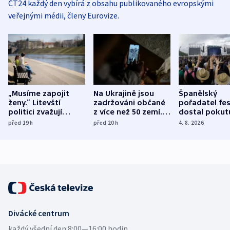
ČT24 každý den vybírá z obsahu publikovaného evropskými
veřejnými médii, členy Eurovize.
„Musíme zapojit
Na Ukrajině jsou
Španělský
ženy.“ Litevští
zadržováni občané
pořadatel fes
politici zvažují
z více než 50 zemí.
dostal pokut
dohodu o
Bojovali na straně
nekalé prakti
před 19
h
před 20
h
4. 8. 2026
demografii
Ruska
Divácké centrum
každý všední den:
8:00—16:00 hodin