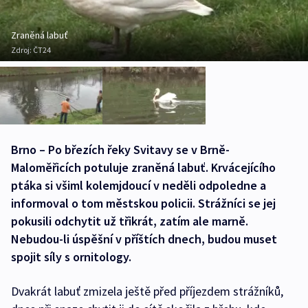
Zraněná labuť
Zdroj:
ČT24
Brno – Po březích řeky Svitavy se v Brně-
Maloměřicích potuluje zraněná labuť. Krvácejícího
ptáka si všiml kolemjdoucí v neděli odpoledne a
informoval o tom městskou policii. Strážníci se jej
pokusili odchytit už třikrát, zatím ale marně.
Nebudou-li úspěšní v příštích dnech, budou muset
spojit síly s ornitology.
Dvakrát labuť zmizela ještě před příjezdem strážníků,