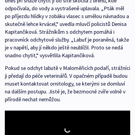
dnes při snaze chytit ji do sítě skočila z břehu, kde
odpočívala, do vody a vystrašeně uplavala. „Pták měl
po příjezdu hlídky v zobáku vlasec s umělou návnadou a
skutečně lehce krvácel,“ uvedla mluvčí policistů Denisa
Kapitančiková. Strážníkům s odchytem pomáhá i
pracovníck odchytové služby. „Labuť je poraněná, takže
je v napětí, aby jí někdo ještě neublížil. Proto se nedá
snadno chytit,“ vysvětlila Kapitančiková.
Pokud se odchyt labutě v Maloměřicích podaří, strážníci
ji předají do péče veterinářů. V opačném případě budou
muset kontaktovat ornitology, se kterými se domluví
na dalším postupu. Jisté je, že bezmocné zvíře volně v
přírodě nechat nemůžou.