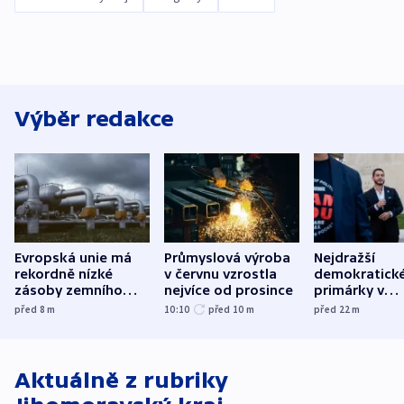
Výběr redakce
Evropská unie má
Průmyslová výroba
Nejdražší
rekordně nízké
v červnu vzrostla
demokratick
zásoby zemního
nejvíce od prosince
primárky v
plynu
Michiganu st
před 8
m
10:10
před 10
m
před 22
m
rozdělily. Kvůl
podpoře Izra
Aktuálně z rubriky