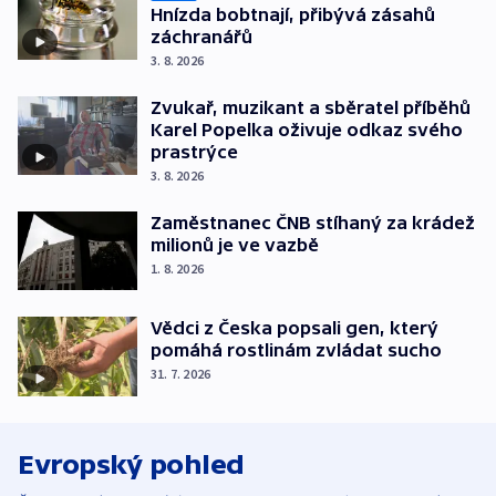
Hnízda bobtnají, přibývá zásahů
záchranářů
3. 8. 2026
Zvukař, muzikant a sběratel příběhů
Karel Popelka oživuje odkaz svého
prastrýce
3. 8. 2026
Zaměstnanec ČNB stíhaný za krádež
milionů je ve vazbě
1. 8. 2026
Vědci z Česka popsali gen, který
pomáhá rostlinám zvládat sucho
31. 7. 2026
Evropský pohled