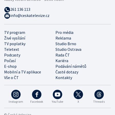
261 136 113
info@ceskatelevize.cz
TV program
Pro média
Živé vysílání
Reklama
TV poplatky
Studio Brno
Teletext
Studio Ostrava
Podcasty
Rada ČT
Počasí
Kariéra
E-shop
Podávání námětů
Mobilní a TV aplikace
Časté dotazy
Vše o ČT
Kontakty
Instagram
Facebook
YouTube
X
Threads
© Česká televize