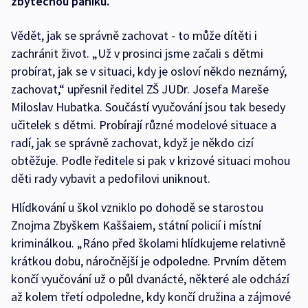
zbytečnou paniku.
Vědět, jak se správně zachovat - to může dítěti i
zachránit život. „Už v prosinci jsme začali s dětmi
probírat, jak se v situaci, kdy je osloví někdo neznámý,
zachovat,“ upřesnil ředitel ZŠ JUDr. Josefa Mareše
Miloslav Hubatka. Součástí vyučování jsou tak besedy
učitelek s dětmi. Probírají různé modelové situace a
radí, jak se správně zachovat, když je někdo cizí
obtěžuje. Podle ředitele si pak v krizové situaci mohou
děti rady vybavit a pedofilovi uniknout.
Hlídkování u škol vzniklo po dohodě se starostou
Znojma Zbyškem Kaššaiem, státní policií i místní
kriminálkou. „Ráno před školami hlídkujeme relativně
krátkou dobu, náročnější je odpoledne. Prvním dětem
končí vyučování už o půl dvanácté, některé ale odchází
až kolem třetí odpoledne, kdy končí družina a zájmové