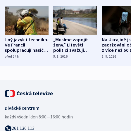
Jiný jazyk i technika.
„Musíme zapojit
Na Ukrajině j
Ve Francii
ženy.“ Litevští
zadržováni o
spolupracují hasiči z
politici zvažují
z více než 50 
různých zemí
dohodu o
Bojovali na s
před 14
h
5. 8. 2026
5. 8. 2026
demografii
Ruska
Divácké centrum
každý všední den:
8:00—16:00 hodin
261 136 113