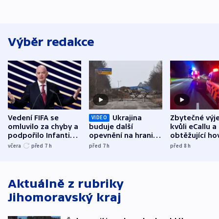
Výběr redakce
Vedení FIFA se
Ukrajina
Zbytečné výj
VIDEO
omluvilo za chyby a
buduje další
kvůli eCallu a
podpořilo Infantina.
opevnění na hranici
obtěžující ho
UEFA trvá na
s Běloruskem
zdržují záchr
včera
před 7
h
před 7
h
před 8
h
bojkotu
Aktuálně z rubriky
Jihomoravský kraj