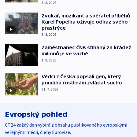
3. 8. 2026
Zvukař, muzikant a sběratel příběhů
Karel Popelka oživuje odkaz svého
prastrýce
3. 8. 2026
Zaměstnanec ČNB stíhaný za krádež
milionů je ve vazbě
1. 8. 2026
Vědci z Česka popsali gen, který
pomáhá rostlinám zvládat sucho
31. 7. 2026
Evropský pohled
ČT24 každý den vybírá z obsahu publikovaného evropskými
veřejnými médii, členy Eurovize.