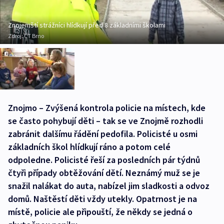
Znojemští strážníci hlídkují před 8 základními školami
Zdroj:
ČT Brno
Znojmo – Zvýšená kontrola policie na místech, kde
se často pohybují děti – tak se ve Znojmě rozhodli
zabránit dalšímu řádění pedofila. Policisté u osmi
základních škol hlídkují ráno a potom celé
odpoledne. Policisté řeší za posledních pár týdnů
čtyři případy obtěžování dětí. Neznámý muž se je
snažil nalákat do auta, nabízel jim sladkosti a odvoz
domů. Naštěstí děti vždy utekly. Opatrnost je na
místě, policie ale připouští, že někdy se jedná o