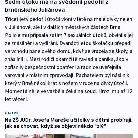
Sedm útoků má na svědomí pedofil z
brněnského Juliánova
Třicetiletý pedofil útočil vloni v létě na malé dívky nejen
v Juliánově, ale i v dalších městských částech Brna.
Policie mu připsala zatím 7 sexuálních útoků, obvinila jej
ze znásilnění a vydírání. Dvanáctiletou školačku přepadl
ve vchodu panelového domu, když se vracela ze školy, a
znásilnil ji. Mezi rodiči okamžitě zavládla panika, školy
zpřísnily bezpečnostní opatření a radnice uveřejnila
varování v místním zpravodaji. Pachatelem byl násilník,
který v Brně několikrát s nožem v ruce na dívky útočil.
Momentálně je ve vazbě a čeká na soud. Hrozí mu až 12
let vězení.
GALERIE
Na ZŠ JUDr. Josefa Mareše učitelky s dětmi probírají,
jak se chovat, když se objeví někdo "zlý"