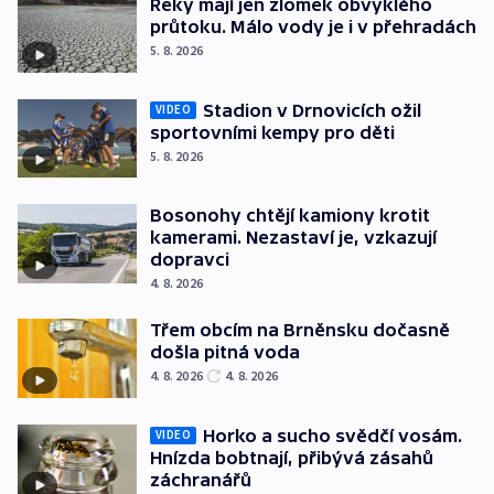
Řeky mají jen zlomek obvyklého
průtoku. Málo vody je i v přehradách
5. 8. 2026
Stadion v Drnovicích ožil
VIDEO
sportovními kempy pro děti
5. 8. 2026
Bosonohy chtějí kamiony krotit
kamerami. Nezastaví je, vzkazují
dopravci
4. 8. 2026
Třem obcím na Brněnsku dočasně
došla pitná voda
4. 8. 2026
4. 8. 2026
Horko a sucho svědčí vosám.
VIDEO
Hnízda bobtnají, přibývá zásahů
záchranářů