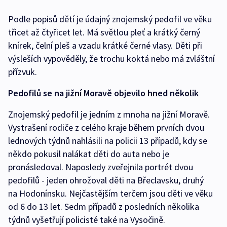
Podle popisů dětí je údajný znojemský pedofil ve věku
třicet až čtyřicet let. Má světlou pleť a krátký černý
knírek, čelní pleš a vzadu krátké černé vlasy. Děti při
výsleších vypověděly, že trochu koktá nebo má zvláštní
přízvuk.
Pedofilů se na jižní Moravě objevilo hned několik
Znojemský pedofil je jedním z mnoha na jižní Moravě.
Vystrašení rodiče z celého kraje během prvních dvou
lednových týdnů nahlásili na policii 13 případů, kdy se
někdo pokusil nalákat děti do auta nebo je
pronásledoval. Naposledy zveřejnila portrét dvou
pedofilů - jeden ohrožoval děti na Břeclavsku, druhý
na Hodonínsku. Nejčastějším terčem jsou děti ve věku
od 6 do 13 let. Sedm případů z posledních několika
týdnů vyšetřují policisté také na Vysočině.