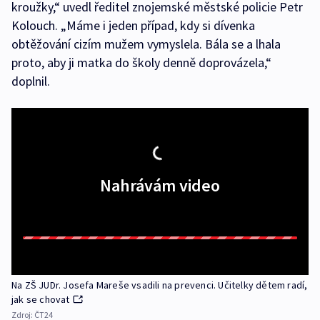
kroužky,“ uvedl ředitel znojemské městské policie Petr
Kolouch. „Máme i jeden případ, kdy si dívenka
obtěžování cizím mužem vymyslela. Bála se a lhala
proto, aby ji matka do školy denně doprovázela,“
doplnil.
Nahrávám video
Na ZŠ JUDr. Josefa Mareše vsadili na prevenci. Učitelky dětem radí,
jak se chovat
Zdroj:
ČT24