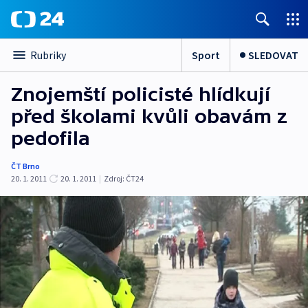
Sport
SLEDOVAT
Rubriky
Znojemští policisté hlídkují
před školami kvůli obavám z
pedofila
ČT Brno
20. 1. 2011
20. 1. 2011
|
Zdroj:
ČT24