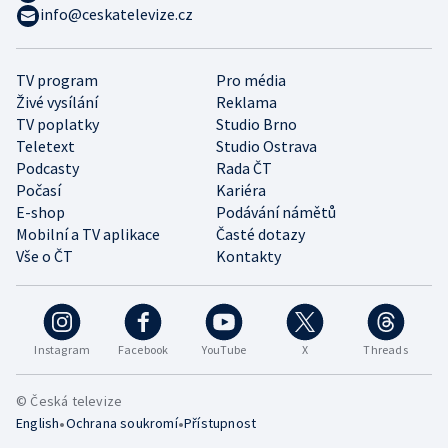
info@ceskatelevize.cz
TV program
Pro média
Živé vysílání
Reklama
TV poplatky
Studio Brno
Teletext
Studio Ostrava
Podcasty
Rada ČT
Počasí
Kariéra
E-shop
Podávání námětů
Mobilní a TV aplikace
Časté dotazy
Vše o ČT
Kontakty
Instagram
Facebook
YouTube
X
Threads
© Česká televize
•
•
English
Ochrana soukromí
Přístupnost