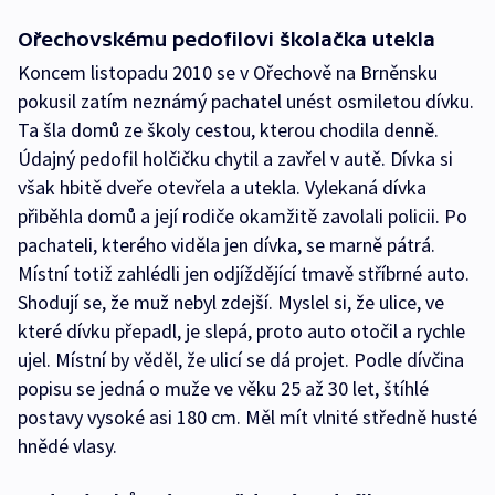
Ořechovskému pedofilovi školačka utekla
Koncem listopadu 2010 se v Ořechově na Brněnsku
pokusil zatím neznámý pachatel unést osmiletou dívku.
Ta šla domů ze školy cestou, kterou chodila denně.
Údajný pedofil holčičku chytil a zavřel v autě. Dívka si
však hbitě dveře otevřela a utekla. Vylekaná dívka
přiběhla domů a její rodiče okamžitě zavolali policii. Po
pachateli, kterého viděla jen dívka, se marně pátrá.
Místní totiž zahlédli jen odjíždějící tmavě stříbrné auto.
Shodují se, že muž nebyl zdejší. Myslel si, že ulice, ve
které dívku přepadl, je slepá, proto auto otočil a rychle
ujel. Místní by věděl, že ulicí se dá projet. Podle dívčina
popisu se jedná o muže ve věku 25 až 30 let, štíhlé
postavy vysoké asi 180 cm. Měl mít vlnité středně husté
hnědé vlasy.