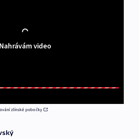
Nahrávám video
ování zlínské pobočky
vský