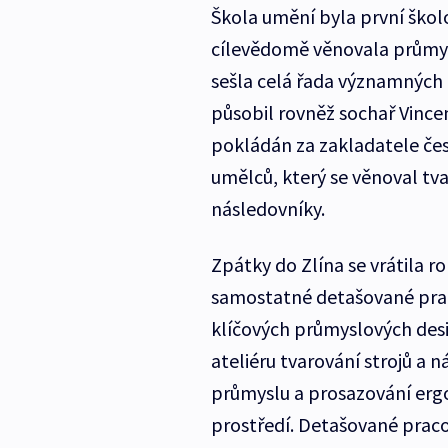
Škola umění byla první školo
cílevědomě věnovala průmysl
sešla celá řada významných 
působil rovněž sochař Vince
pokládán za zakladatele čes
umělců, který se věnoval tva
následovníky.
Zpátky do Zlína se vrátila r
samostatné detašované pra
klíčových průmyslových des
ateliéru tvarování strojů a 
průmyslu a prosazování erg
prostředí. Detašované praco