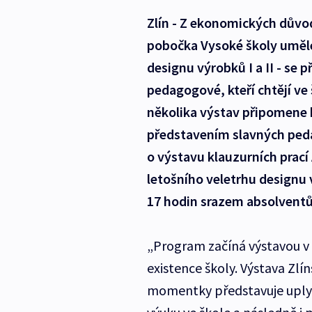
Zlín - Z ekonomických důvo
pobočka Vysoké školy umělec
designu výrobků I a II - se p
pedagogové, kteří chtějí ve
několika výstav připomene h
představením slavných ped
o výstavu klauzurních prací
letošního veletrhu designu v
17 hodin srazem absolventů
„Program začíná výstavou v 
existence školy. Výstava Zl
momentky představuje uplynul