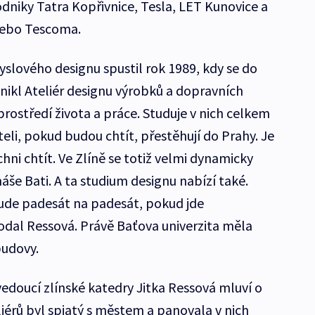
odniky Tatra Kopřivnice, Tesla, LET Kunovice a
nebo Tescoma.
slového designu spustil rok 1989, kdy se do
vznikl Ateliér designu výrobků a dopravních
prostředí života a práce. Studuje v nich celkem
čiteli, pokud budou chtít, přestěhují do Prahy. Je
hni chtít. Ve Zlíně se totiž velmi dynamicky
áše Bati. A ta studium designu nabízí také.
ude padesát na padesát, pokud jde
dal Ressová. Právě Baťova univerzita měla
budovy.
edoucí zlínské katedry Jitka Ressová mluví o
eliérů byl spjatý s městem a panovala v nich