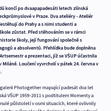
dů končí po dvaapapadesáti letech zlínská
kprůmyslové v Praze. Dva ateliéry - Ateliér
řestěhují do Prahy a s nimi studenti a
 škole zůstat. Před stěhováním se v rámci
istorie školy, její fungování společně s
agogů a absolventů. Přehlídka bude doplněna
 Artsemestr a prezentaci, jíž se VŠUP účastnila
 Miláně. Loučení vyvrcholí v pátek 24. června v
.
galerii Photogether mapující padesát dva let
ínská VŠUP 1959-2011 s podtitulem Momenty a
é půlstoletí v osmi situacích, které ovlivnily