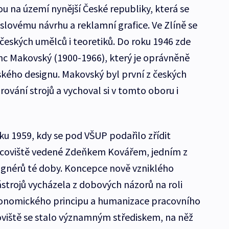
u na území nynější České republiky, která se
ovému návrhu a reklamní grafice. Ve Zlíně se
českých umělců i teoretiků. Do roku 1946 zde
nc Makovský (1900-1966), který je oprávněně
kého designu. Makovský byl první z českých
rování strojů a vychoval si v tomto oboru i
oku 1959, kdy se pod VŠUP podařilo zřídit
coviště vedené Zdeňkem Kovářem, jedním z
ignérů té doby. Koncepce nově vzniklého
nástrojů vycházela z dobových názorů na roli
onomického principu a humanizace pracovního
viště se stalo významným střediskem, na něž