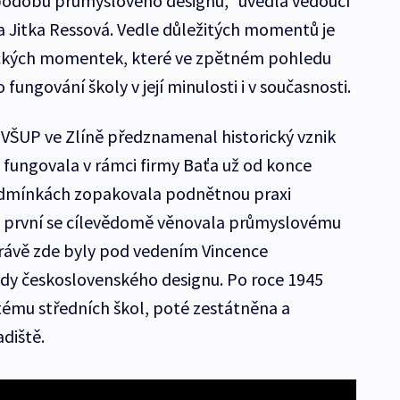
 podobu průmyslového designu,“ uvedla vedoucí
ka Jitka Ressová. Vedle důležitých momentů je
ických momentek, které ve zpětném pohledu
fungování školy v její minulosti i v současnosti.
VŠUP ve Zlíně předznamenal historický vznik
 fungovala v rámci firmy Baťa už od konce
 podmínkách zopakovala podnětnou praxi
 první se cílevědomě věnovala průmyslovému
Právě zde byly pod vedením Vincence
y československého designu. Po roce 1945
tému středních škol, poté zestátněna a
diště.