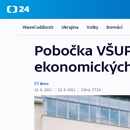
Hlavní události
Ukrajina
Volby
Domácí
Pobočka VŠUP 
ekonomickýc
ČT Brno
22. 6. 2011
22. 6. 2011
|
Zdroj:
ČT24