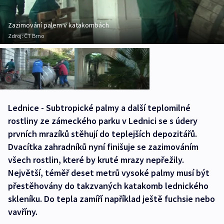
Zazimování palem v katakombách
Zdroj:
ČT Brno
Lednice - Subtropické palmy a další teplomilné
rostliny ze zámeckého parku v Lednici se s údery
prvních mrazíků stěhují do teplejších depozitářů.
Dvacítka zahradníků nyní finišuje se zazimováním
všech rostlin, které by kruté mrazy nepřežily.
Největší, téměř deset metrů vysoké palmy musí být
přestěhovány do takzvaných katakomb lednického
skleníku. Do tepla zamíří například ještě fuchsie nebo
vavříny.