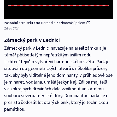
zahradní architekt Oto Bernad o zazimování palem
Zdroj:
ČT24
Zámecký park v Lednici
Zámecký park v Lednici navazuje na areál zámku a je
téměř pětisetletým nepřetržitým úsilím rodu
Lichtenštejnů o vytvoření harmonického světa. Park je
situován do geometrických útvarů s několika průzory
tak, aby byly viditelné jeho dominanty. V průhledové ose
je minaret, vodárna, umělá jeskyně aj. Záliba majitelů
v cizokrajných dřevinách dala vzniknout unikátnímu
souboru severoamerické flóry. Dominantou parku je i
přes sto šedesát let starý skleník, který je technickou
památkou.