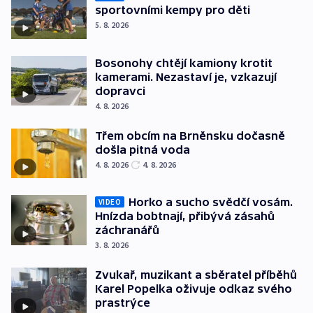
sportovními kempy pro děti
5. 8. 2026
Bosonohy chtějí kamiony krotit
kamerami. Nezastaví je, vzkazují
dopravci
4. 8. 2026
Třem obcím na Brněnsku dočasně
došla pitná voda
4. 8. 2026
4. 8. 2026
Horko a sucho svědčí vosám.
VIDEO
Hnízda bobtnají, přibývá zásahů
záchranářů
3. 8. 2026
Zvukař, muzikant a sběratel příběhů
Karel Popelka oživuje odkaz svého
prastrýce