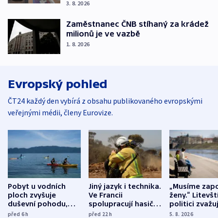
3. 8. 2026
Zaměstnanec ČNB stíhaný za krádež
milionů je ve vazbě
1. 8. 2026
Evropský pohled
ČT24 každý den vybírá z obsahu publikovaného evropskými
veřejnými médii, členy Eurovize.
Pobyt u vodních
Jiný jazyk i technika.
„Musíme zapo
ploch zvyšuje
Ve Francii
ženy.“ Litevšt
duševní pohodu,
spolupracují hasiči z
politici zvažuj
ukázala
různých zemí
dohodu o
před 6
h
před 22
h
5. 8. 2026