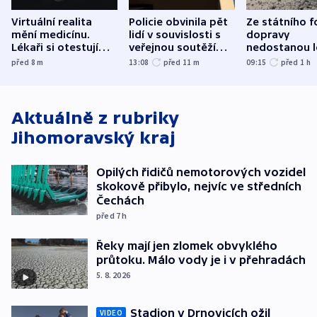
Virtuální realita
Policie obvinila pět
Ze státního 
mění medicínu.
lidí v souvislosti s
dopravy
Lékaři si otestují
veřejnou soutěží
nedostanou l
každý řez, říká
Správy železnic
kraje na silni
před 8
m
13:08
před 11
m
09:15
před 1
h
český expert
korunu, řekl 
Aktuálně z rubriky
Jihomoravský kraj
Opilých řidičů nemotorových vozidel
skokově přibylo, nejvíc ve středních
Čechách
před 7
h
Řeky mají jen zlomek obvyklého
průtoku. Málo vody je i v přehradách
5. 8. 2026
Stadion v Drnovicích ožil
VIDEO