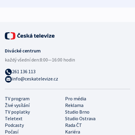
mezinárodní studie
demografii
Divácké centrum
každý všední den:
8:00—16:00 hodin
261 136 113
info@ceskatelevize.cz
TV program
Pro média
Živé vysílání
Reklama
TV poplatky
Studio Brno
Teletext
Studio Ostrava
Podcasty
Rada ČT
Počasí
Kariéra