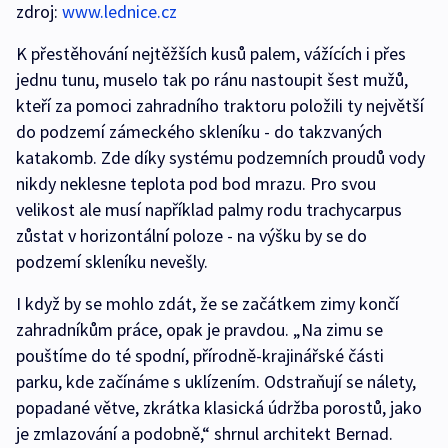
zdroj:
www.lednice.cz
K přestěhování nejtěžších kusů palem, vážících i přes
jednu tunu, muselo tak po ránu nastoupit šest mužů,
kteří za pomoci zahradního traktoru položili ty největší
do podzemí zámeckého skleníku - do takzvaných
katakomb. Zde díky systému podzemních proudů vody
nikdy neklesne teplota pod bod mrazu. Pro svou
velikost ale musí například palmy rodu trachycarpus
zůstat v horizontální poloze - na výšku by se do
podzemí skleníku nevešly.
I když by se mohlo zdát, že se začátkem zimy končí
zahradníkům práce, opak je pravdou. „Na zimu se
pouštíme do té spodní, přírodně-krajinářské části
parku, kde začínáme s uklízením. Odstraňují se nálety,
popadané větve, zkrátka klasická údržba porostů, jako
je zmlazování a podobně,“ shrnul architekt Bernad.