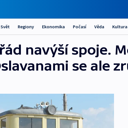
Svět
Regiony
Ekonomika
Počasí
Věda
Kultura
řád navýší spoje. M
slavanami se ale zr