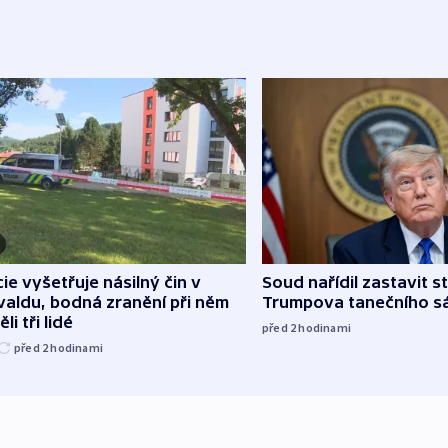
cie vyšetřuje násilný čin v
Soud nařídil zastavit s
aldu, bodná zranění při něm
Trumpova tanečního s
li tři lidé
před 2
hodinami
před 2
hodinami