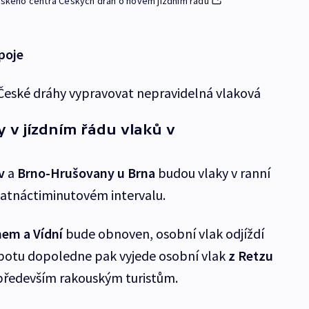
ajského centra Českých drah o novém jízdním řádu
poje
 České dráhy vypravovat nepravidelná vlaková
 v jízdním řádu vlaků v
ov
a
Brno-Hrušovany u Brna
budou vlaky v ranní
 patnáctiminutovém intervalu.
em a Vídní
bude obnoven, osobní vlak odjíždí
obotu dopoledne pak vyjede osobní vlak
z Retzu
 především rakouským turistům.