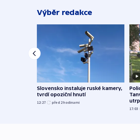
Výběr redakce
Slovensko instaluje ruské kamery,
Poli
tvrdí opoziční hnutí
Tanv
utrpě
12:27
před 2
hodinami
17:03