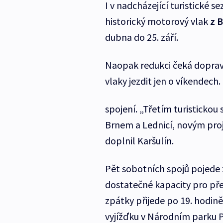
I v nadcházející turistické 
historický motorový vlak
z
B
dubna do 25. září.
Naopak redukci čeká dopra
vlaky jezdit jen o víkendec
spojení. „Třetím turistickou
Brnem a Lednicí, novým proj
doplnil Karšulín.
Pět sobotních spojů pojede 
dostatečné kapacity pro přep
zpátky přijede po 19. hodině
vyjížďku v Národním parku P