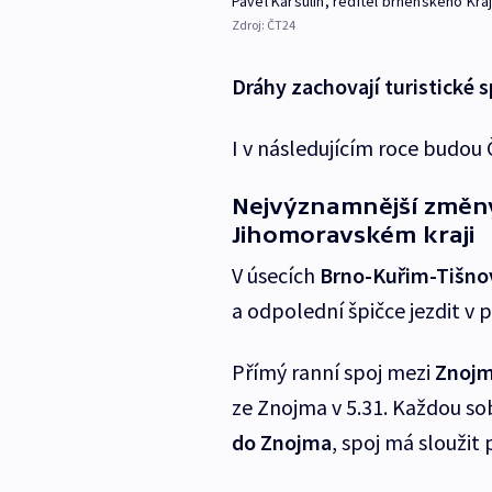
Pavel Karšulín, ředitel brněnského Kr
Zdroj:
ČT24
Dráhy zachovají turistické s
I v následujícím roce budou
Nejvýznamnější změny
Jihomoravském kraji
V úsecích
Brno-Kuřim-Tišn
a odpolední špičce jezdit v
Přímý ranní spoj mezi
Znojm
ze Znojma v 5.31. Každou s
do Znojma
, spoj má sloužit