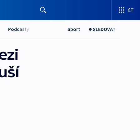
ČT
Podcasty
Sport
SLEDOVAT
ezi
uší