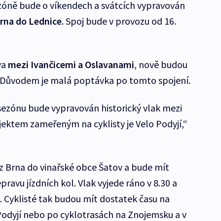
sezóně bude o víkendech a svátcích vypravován
rna do Lednice
. Spoj bude v provozu od 16.
va
mezi Ivančicemi a Oslavanami
, nově budou
h. Důvodem je malá poptávka po tomto spojení.
 sezónu bude vypravován historický vlak mezi
ektem zameřeným na cyklisty je Velo Podyjí,“
z Brna do vinařské obce Šatov a bude mít
ravu jízdních kol. Vlak vyjede ráno v 8.30 a
. Cyklisté tak budou mít dostatek času na
odyjí nebo po cyklotrasách na Znojemsku a v