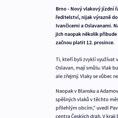
Brno - Nový vlakový jízdní 
ředitelství, nijak výrazně 
Ivančicemi a Oslavanami. N
jich naopak několik přibude
začnou platit 12. prosince.
Ti, kteří byli zvyklí využíva
Oslavan, mají smůlu. Vlak bu
ale zřejmý. Vlaky se vůbec ne
Naopak v Blansku a Adamově 
spěšných vlaků v těchto měst
přilehlým obcím,“ uvedl Pav
centra Českých drah. V kraji