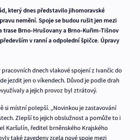
řád, který dnes představilo jihomoravské
dopravu nemění. Spoje se budou rušit jen mezi
a trase Brno-Hrušovany a Brno-Kuřim-Tišnov
 především v ranní a odpolední špičce. Úpravy
t v pracovních dnech vlakové spojení z Ivančic do
de jezdit jen o víkendech. Důvod je podle drah
využívaly a jejich provoz byl ztrátový.
si místní polepší. „Novinkou je zastavování
ech. Zlepší to jejich obslužnost a pomůže to i
el Karšulín, ředitel brněnského Krajského
 byly také zavedeny zcela nové spoje mezi