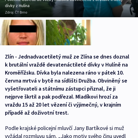
dívky z Hulína
Zdroj:
ČT Brno
Zlín - Jednadvacetiletý muž ze Zlína se dnes doznal
k brutální vraždě devatenáctileté dívky v Hulíně na
Kroměřížsku. Dívka byla nalezena ráno v pátek 10.
června mrtvá v bytě na sídlišti Družba. Obviněný se
vyšetřovateli a státnímu zástupci přiznal, že ji
nejprve škrtil a pak podřezal. Mladíkovi hrozí za
vraždu 15 až 20 let vězení či výjimečný, v krajním
případě až doživotní trest.
Podle krajské policejní mluvčí Jany Bartíkové si muž
vyžádal rozmluvu sám. „Jako motiv svého činu uvedl