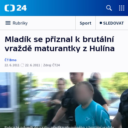
Sport
SLEDOVAT
Rubriky
Mladík se přiznal k brutální
vraždě maturantky z Hulína
ČT Brno
22. 6. 2011
22. 6. 2011
|
Zdroj:
ČT24
Policisté odvedli do vazby mladíka obviněného z brutální vraždy