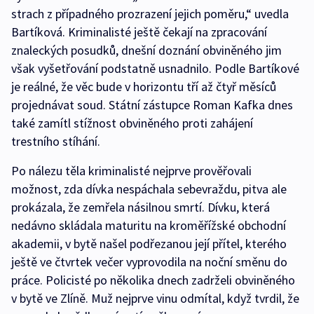
strach z případného prozrazení jejich poměru,“ uvedla
Bartíková. Kriminalisté ještě čekají na zpracování
znaleckých posudků, dnešní doznání obviněného jim
však vyšetřování podstatně usnadnilo. Podle Bartíkové
je reálné, že věc bude v horizontu tří až čtyř měsíců
projednávat soud. Státní zástupce Roman Kafka dnes
také zamítl stížnost obviněného proti zahájení
trestního stíhání.
Po nálezu těla kriminalisté nejprve prověřovali
možnost, zda dívka nespáchala sebevraždu, pitva ale
prokázala, že zemřela násilnou smrtí. Dívku, která
nedávno skládala maturitu na kroměřížské obchodní
akademii, v bytě našel podřezanou její přítel, kterého
ještě ve čtvrtek večer vyprovodila na noční směnu do
práce. Policisté po několika dnech zadrželi obviněného
v bytě ve Zlíně. Muž nejprve vinu odmítal, když tvrdil, že