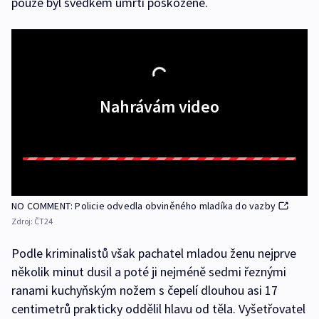
pouze byl svědkem úmrtí poškozené.
Nahrávám video
NO COMMENT: Policie odvedla obviněného mladíka do vazby
Zdroj:
ČT24
Podle kriminalistů však pachatel mladou ženu nejprve
několik minut dusil a poté ji nejméně sedmi řeznými
ranami kuchyňským nožem s čepelí dlouhou asi 17
centimetrů prakticky oddělil hlavu od těla. Vyšetřovatel