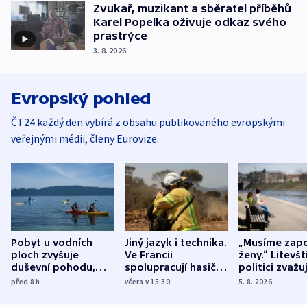
Zvukař, muzikant a sběratel příběhů
Karel Popelka oživuje odkaz svého
prastrýce
3. 8. 2026
Evropský pohled
ČT24 každý den vybírá z obsahu publikovaného evropskými
veřejnými médii, členy Eurovize.
Pobyt u vodních
Jiný jazyk i technika.
„Musíme zapo
ploch zvyšuje
Ve Francii
ženy.“ Litevšt
duševní pohodu,
spolupracují hasiči z
politici zvažuj
ukázala
různých zemí
dohodu o
před 8
h
včera v 15:30
5. 8. 2026
mezinárodní studie
demografii