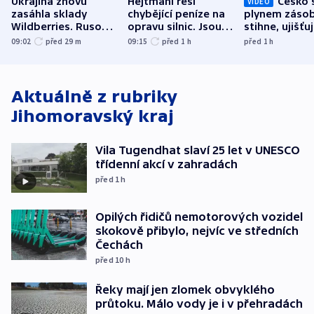
Ukrajina znovu
Hejtmani řeší
Česko 
VIDEO
zasáhla sklady
chybějící peníze na
plynem zásob
Wildberries. Rusové
opravu silnic. Jsou
stihne, ujišťu
útočili v Charkovské
nenárokové, namítá
expert. Sníže
09:02
před 29
m
09:15
před 1
h
před 1
h
oblasti
ministerstvo
však slíbit ne
Aktuálně z rubriky
Jihomoravský kraj
Vila Tugendhat slaví 25 let v UNESCO
třídenní akcí v zahradách
před 1
h
Opilých řidičů nemotorových vozidel
skokově přibylo, nejvíc ve středních
Čechách
před 10
h
Řeky mají jen zlomek obvyklého
průtoku. Málo vody je i v přehradách