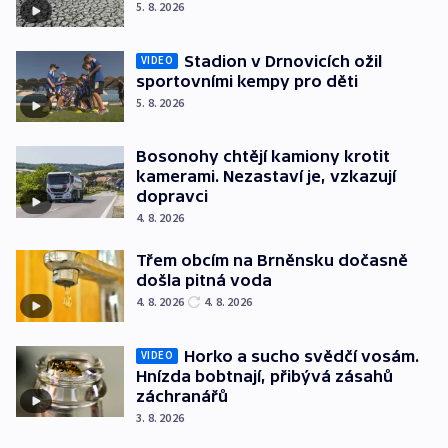
5. 8. 2026
Stadion v Drnovicích ožil
VIDEO
sportovními kempy pro děti
5. 8. 2026
Bosonohy chtějí kamiony krotit
kamerami. Nezastaví je, vzkazují
dopravci
4. 8. 2026
Třem obcím na Brněnsku dočasně
došla pitná voda
4. 8. 2026
4. 8. 2026
Horko a sucho svědčí vosám.
VIDEO
Hnízda bobtnají, přibývá zásahů
záchranářů
3. 8. 2026