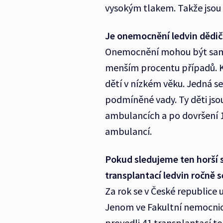
vysokým tlakem. Takže jsou t
Je onemocnění ledvin dědi
Onemocnění mohou být samozř
menším procentu případů. Kd
dětí v nízkém věku. Jedná 
podmíněné vady. Ty děti jso
ambulancích a po dovršení 
ambulancí.
Pokud sledujeme ten horší s
transplantací ledvin ročně 
Za rok se v České republice 
Jenom ve Fakultní nemocnici 
provedli 41 transplantací t