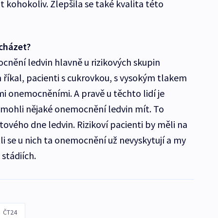
kohokoliv. Zlepšila se také kvalita této
cházet?
nění ledvin hlavně u rizikových skupin
m říkal, pacienti s cukrovkou, s vysokým tlakem
mi onemocněními. A pravě u těchto lidí je
 mohli nějaké onemocnění ledvin mít. To
ětového dne ledvin. Rizikoví pacienti by měli na
estli se u nich ta onemocnění už nevyskytují a my
stádiích.
ČT24