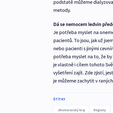
podstatě můžeme dialyzovat 
metody.
Dá se nemocem ledvin před
Je potřeba myslet na onemoc
pacientů. To jsou, jak už jse
nebo pacienti s jinými cevní
potřeba myslet na to, že by
je vlastně i cílem tohoto Sv
vyšetření zajít. Zde zjistí, j
je můžeme zachytit v raných 
ŠTÍTKY
Jihomoravský kraj
Regiony