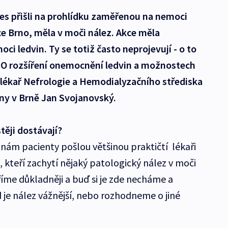
dnes přišli na prohlídku zaměřenou na nemoci
e Brno, měla v moči nález. Akce měla
i ledvin. Ty se totiž často neprojevují - o to
 O rozšíření onemocnění ledvin a možnostech
 lékař Nefrologie a Hemodialyzačního střediska
ny v Brně Jan Svojanovský.
těji dostávají?
ám pacienty pošlou většinou praktičtí lékaři
é, kteří zachytí nějaký patologický nález v moči
tříme důkladněji a buď si je zde necháme a
d je nález vážnější, nebo rozhodneme o jiné