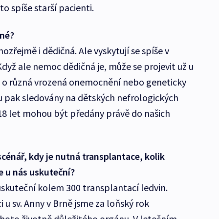
o spíše starší pacienti.
čné?
ejmě i dědičná. Ale vyskytují se spíše v
yž ale nemoc dědičná je, může se projevit už u
se o různá vrozená onemocnění nebo geneticky
u pak sledovány na dětských nefrologických
18 let mohou být předány právě do našich
cénář, kdy je nutná transplantace, kolik
se u nás uskuteční?
uskuteční kolem 300 transplantací ledvin.
u sv. Anny v Brně jsme za loňský rok
ohoto životně důležitého orgánu. V letošním