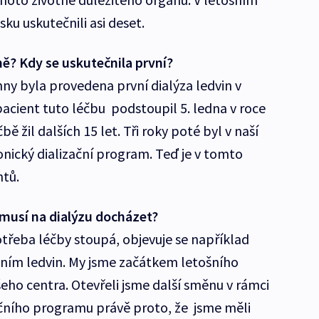
sku uskutečnili asi deset.
rně? Kdy se uskutečnila první?
nny byla provedena první dialýza ledvin v
acient tuto léčbu podstoupil 5. ledna v roce
čbě žil dalších 15 let. Tři roky poté byl v naší
onický dializační program. Teď je v tomto
tů.
 musí na dialýzu docházet?
řeba léčby stoupá, objevuje se například
háním ledvin. My jsme začátkem letošního
šeho centra. Otevřeli jsme další směnu v rámci
čního programu právě proto, že jsme měli