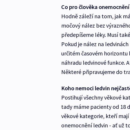
Co pro člověka onemocnění
Hodně záleží na tom, jak má
močový nález bez výrazného 
předepíšeme léky. Musí také
Pokud je nález na ledvinách 
určitém časovém horizontu l
náhradu ledvinové funkce. Ať
Některé připravujeme do tr
Koho nemoci ledvin nejčastě
Postihují všechny věkové ka
tady máme pacienty od 18 do 
věkové kategorie, kteří mají
onemocnění ledvin - ať už to