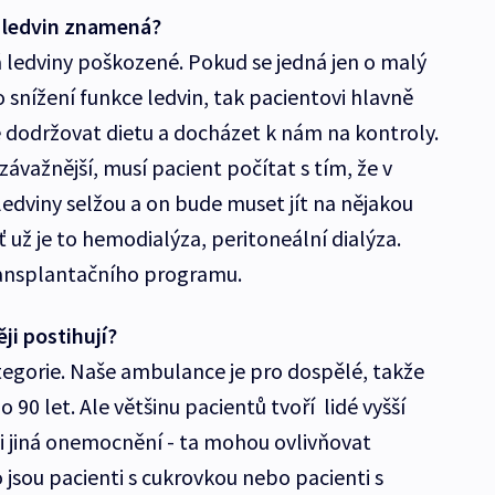
 ledvin znamená?
 ledviny poškozené. Pokud se jedná jen o malý
snížení funkce ledvin, tak pacientovi hlavně
 dodržovat dietu a docházet k nám na kontroly.
závažnější, musí pacient počítat s tím, že v
edviny selžou a on bude muset jít na nějakou
 už je to hemodialýza, peritoneální dialýza.
ansplantačního programu.
ji postihují?
tegorie. Naše ambulance je pro dospělé, takže
90 let. Ale většinu pacientů tvoří lidé vyšší
 i jiná onemocnění - ta mohou ovlivňovat
 jsou pacienti s cukrovkou nebo pacienti s