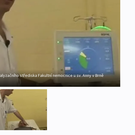
lyzačního střediska Fakultní nemocnice u sv. Anny v Brně