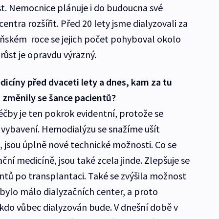
t. Nemocnice plánuje i do budoucna své
ntra rozšířit. Před 20 lety jsme dialyzovali za
oňském roce se jejich počet pohyboval okolo
árůst je opravdu výrazný.
icíny před dvaceti lety a dnes, kam za tu
 změnily se šance pacientů?
čby je ten pokrok evidentní, protože se
é vybavení. Hemodialýzu se snažíme ušít
, jsou úplně nové technické možnosti. Co se
ní medicíně, jsou také zcela jinde. Zlepšuje se
tů po transplantaci. Také se zvýšila možnost
 bylo málo dialyzačních center, a proto
 kdo vůbec dialyzován bude. V dnešní době v