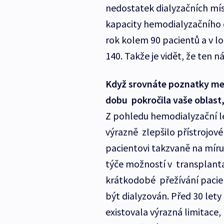
nedostatek dialyzačních mís
kapacity hemodialyzačního ce
rok kolem 90 pacientů a v l
140. Takže je vidět, že ten n
Když srovnáte poznatky med
dobu pokročila vaše oblast,
Z pohledu hemodialyzační lé
výrazně zlepšilo přístrojov
pacientovi takzvaně na míru
týče možností v transplantač
krátkodobé přežívání pacien
být dialyzován. Před 30 lety
existovala výrazná limitace,