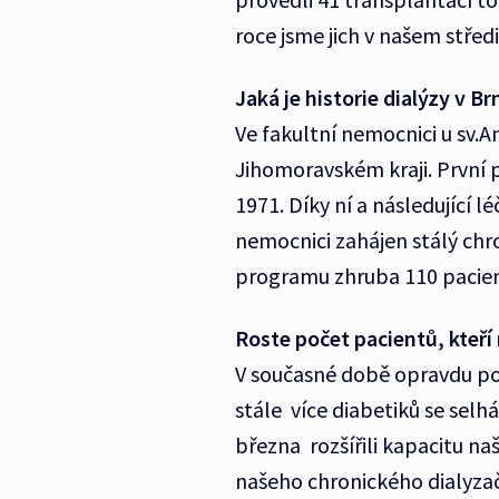
roce jsme jich v našem středi
Jaká je historie dialýzy v B
Ve fakultní nemocnici u sv.A
Jihomoravském kraji. První p
1971. Díky ní a následující lé
nemocnici zahájen stálý chr
programu zhruba 110 pacien
Roste počet pacientů, kteří
V současné době opravdu pot
stále více diabetiků se sel
března rozšířili kapacitu na
našeho chronického dialyza