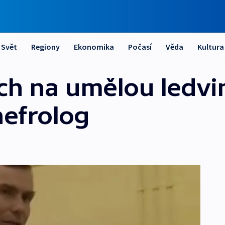
Svět
Regiony
Ekonomika
Počasí
Věda
Kultura
ch na umělou ledvi
nefrolog