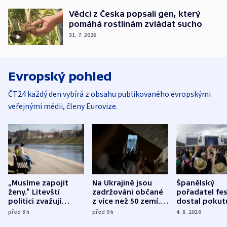
Vědci z Česka popsali gen, který
pomáhá rostlinám zvládat sucho
31. 7. 2026
Evropský pohled
ČT24 každý den vybírá z obsahu publikovaného evropskými
veřejnými médii, členy Eurovize.
„Musíme zapojit
Na Ukrajině jsou
Španělský
ženy.“ Litevští
zadržováni občané
pořadatel fes
politici zvažují
z více než 50 zemí.
dostal pokut
dohodu o
Bojovali na straně
nekalé prakti
před 8
h
před 9
h
4. 8. 2026
demografii
Ruska