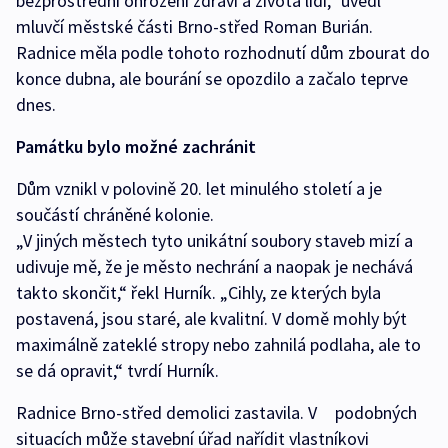
bezprostřední ohrožení zdraví a života lidí,“ uvedl
mluvčí městské části Brno-střed Roman Burián.
Radnice měla podle tohoto rozhodnutí dům zbourat do
konce dubna, ale bourání se opozdilo a začalo teprve
dnes.
Památku bylo možné zachránit
Dům vznikl v polovině 20. let minulého století a je
součástí chráněné kolonie.
„V jiných městech tyto unikátní soubory staveb mizí a
udivuje mě, že je město nechrání a naopak je nechává
takto skončit,“ řekl Hurník. „Cihly, ze kterých byla
postavená, jsou staré, ale kvalitní. V domě mohly být
maximálně zateklé stropy nebo zahnilá podlaha, ale to
se dá opravit,“ tvrdí Hurník.
Radnice Brno-střed demolici zastavila. V podobných
situacích může stavební úřad nařídit vlastníkovi