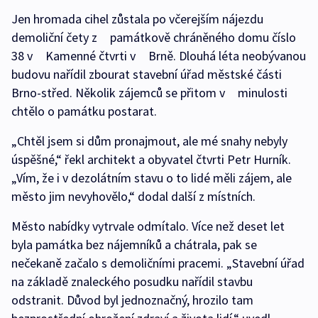
Jen hromada cihel zůstala po včerejším nájezdu
demoliční čety z památkově chráněného domu číslo
38 v Kamenné čtvrti v Brně. Dlouhá léta neobývanou
budovu nařídil zbourat stavební úřad městské části
Brno-střed. Několik zájemců se přitom v minulosti
chtělo o památku postarat.
„Chtěl jsem si dům pronajmout, ale mé snahy nebyly
úspěšné,“ řekl architekt a obyvatel čtvrti Petr Hurník.
„Vím, že i v dezolátním stavu o to lidé měli zájem, ale
město jim nevyhovělo,“ dodal další z místních.
Město nabídky vytrvale odmítalo. Více než deset let
byla památka bez nájemníků a chátrala, pak se
nečekaně začalo s demoličními pracemi. „Stavební úřad
na základě znaleckého posudku nařídil stavbu
odstranit. Důvod byl jednoznačný, hrozilo tam