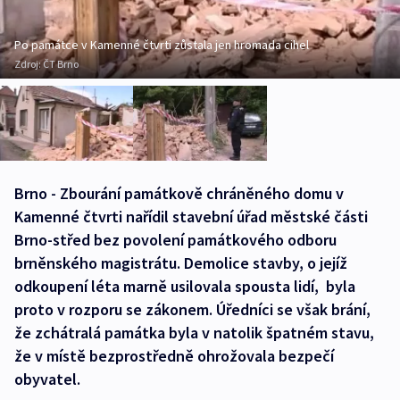
Po památce v Kamenné čtvrti zůstala jen hromada cihel
Zdroj:
ČT Brno
Brno - Zbourání památkově chráněného domu v
Kamenné čtvrti nařídil stavební úřad městské části
Brno-střed bez povolení památkového odboru
brněnského magistrátu. Demolice stavby, o jejíž
odkoupení léta marně usilovala spousta lidí, byla
proto v rozporu se zákonem. Úředníci se však brání,
že zchátralá památka byla v natolik špatném stavu,
že v místě bezprostředně ohrožovala bezpečí
obyvatel.