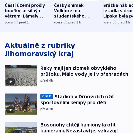
Částí území prošly
Český snímek
Srážka nákla
bouřky se silným
Volklore má
letadla s dr
větrem. Lámaly
studentského
Lipska byla p
stromy a poničily
Oscara, zabojuje o
německého mi
včera
před 1
h
včera
před 1
h
včera
před 1
h
střechu
cenu za krátký film
hybridní útok
Aktuálně z rubriky
Jihomoravský kraj
Řeky mají jen zlomek obvyklého
průtoku. Málo vody je i v přehradách
před 4
h
Stadion v Drnovicích ožil
VIDEO
sportovními kempy pro děti
před 9
h
Bosonohy chtějí kamiony krotit
kamerami. Nezastaví je, vzkazují