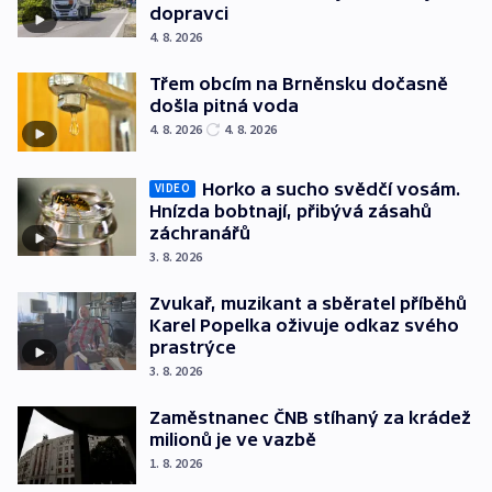
dopravci
4. 8. 2026
Třem obcím na Brněnsku dočasně
došla pitná voda
4. 8. 2026
4. 8. 2026
Horko a sucho svědčí vosám.
VIDEO
Hnízda bobtnají, přibývá zásahů
záchranářů
3. 8. 2026
Zvukař, muzikant a sběratel příběhů
Karel Popelka oživuje odkaz svého
prastrýce
3. 8. 2026
Zaměstnanec ČNB stíhaný za krádež
milionů je ve vazbě
1. 8. 2026