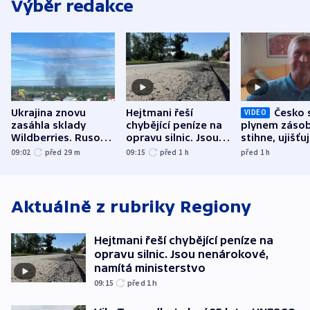
Výběr redakce
Ukrajina znovu
Hejtmani řeší
Česko 
VIDEO
zasáhla sklady
chybějící peníze na
plynem zásob
Wildberries. Rusové
opravu silnic. Jsou
stihne, ujišťu
útočili v Charkovské
nenárokové, namítá
expert. Sníže
09:02
před 29
m
09:15
před 1
h
před 1
h
oblasti
ministerstvo
však slíbit ne
Aktuálně z rubriky
Regiony
Hejtmani řeší chybějící peníze na
opravu silnic. Jsou nenárokové,
namítá ministerstvo
09:15
před 1
h