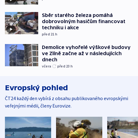
Sběr starého železa pomáhá
dobrovolným hasičům financovat
techniku i akce
před 21
h
Demolice vyhořelé výškové budovy
ve Zlíně začne až v následujících
dnech
včera
před 23
h
Evropský pohled
ČT24 každý den vybírá z obsahu publikovaného evropskými
veřejnými médii, členy Eurovize.