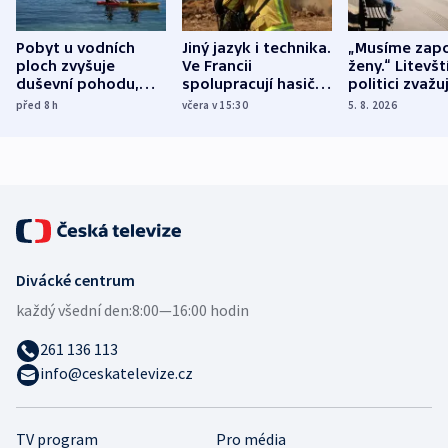
Pobyt u vodních
Jiný jazyk i technika.
„Musíme zapo
ploch zvyšuje
Ve Francii
ženy.“ Litevšt
duševní pohodu,
spolupracují hasiči z
politici zvažuj
ukázala
různých zemí
dohodu o
před 8
h
včera v 15:30
5. 8. 2026
mezinárodní studie
demografii
Divácké centrum
každý všední den:
8:00—16:00 hodin
261 136 113
info@ceskatelevize.cz
TV program
Pro média