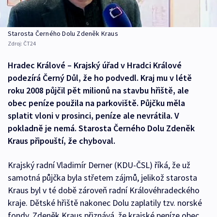
Starosta Černého Dolu Zdeněk Kraus
Zdroj:
ČT24
Hradec Králové – Krajský úřad v Hradci Králové
podezírá Černý Důl, že ho podvedl. Kraj mu v létě
roku 2008 půjčil pět milionů na stavbu hřiště, ale
obec peníze použila na parkoviště. Půjčku měla
splatit vloni v prosinci, peníze ale nevrátila. V
pokladně je nemá. Starosta Černého Dolu Zdeněk
Kraus připouští, že chyboval.
Krajský radní Vladimír Derner (KDU-ČSL) říká, že už
samotná půjčka byla střetem zájmů, jelikož starosta
Kraus byl v té době zároveň radní Královéhradeckého
kraje. Dětské hřiště nakonec Dolu zaplatily tzv. norské
fondy. Zdeněk Kraus přiznává, že krajské peníze obec