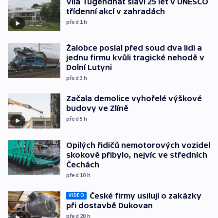
Vila Tugendhat slaví 25 let v UNESCO
třídenní akcí v zahradách
před 1
h
Žalobce poslal před soud dva lidi a
jednu firmu kvůli tragické nehodě v
Dolní Lutyni
před 3
h
Začala demolice vyhořelé výškové
budovy ve Zlíně
před 5
h
Opilých řidičů nemotorových vozidel
skokově přibylo, nejvíc ve středních
Čechách
před 10
h
České firmy usilují o zakázky
VIDEO
při dostavbě Dukovan
před 20
h