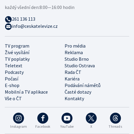
každý všední den:
8:00—16:00 hodin
261 136 113
info@ceskatelevize.cz
TV program
Pro média
Živé vysílání
Reklama
TV poplatky
Studio Brno
Teletext
Studio Ostrava
Podcasty
Rada ČT
Počasí
Kariéra
E-shop
Podávání námětů
Mobilní a TV aplikace
Časté dotazy
Vše o ČT
Kontakty
Instagram
Facebook
YouTube
X
Threads