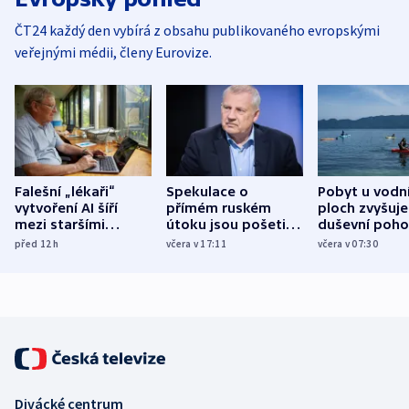
ČT24 každý den vybírá z obsahu publikovaného evropskými
veřejnými médii, členy Eurovize.
Falešní „lékaři“
Spekulace o
Pobyt u vodn
vytvoření AI šíří
přímém ruském
ploch zvyšuje
mezi staršími
útoku jsou pošetilé,
duševní poho
Poláky nebezpečné
míní estonský
ukázala
před 12
h
včera v 17:11
včera v 07:30
zdravotní rady
bezpečnostní
mezinárodní 
expert
Divácké centrum