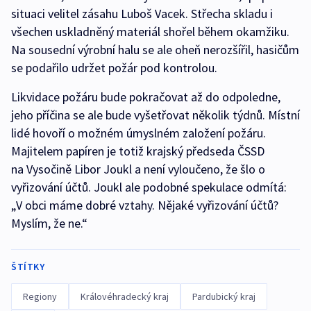
situaci velitel zásahu Luboš Vacek. Střecha skladu i
všechen uskladněný materiál shořel během okamžiku.
Na sousední výrobní halu se ale oheň nerozšířil, hasičům
se podařilo udržet požár pod kontrolou.
Likvidace požáru bude pokračovat až do odpoledne,
jeho příčina se ale bude vyšetřovat několik týdnů. Místní
lidé hovoří o možném úmyslném založení požáru.
Majitelem papíren je totiž krajský předseda ČSSD
na Vysočině Libor Joukl a není vyloučeno, že šlo o
vyřizování účtů. Joukl ale podobné spekulace odmítá:
„V obci máme dobré vztahy. Nějaké vyřizování účtů?
Myslím, že ne.“
ŠTÍTKY
Regiony
Královéhradecký kraj
Pardubický kraj