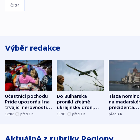
ČT24
Výběr redakce
Účastníci pochodu
Do Bulharska
Tisza nomino
Pride upozorňují na
pronikl zřejmě
na maďarské
trvající nerovnosti i
ukrajinský dron,
prezidenta
společenskou
explodoval kilometr
bývalého šéf
12:02
před 1
h
13:05
před 1
h
před 4
h
atmosféru
od plynovodu
nejvyššího s
Aktuálně z rubriky
Regiony