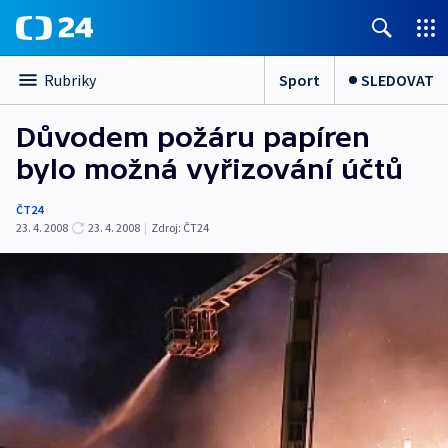
Sport
SLEDOVAT
Rubriky
Důvodem požáru papíren
bylo možná vyřizování účtů
ČT24
23. 4. 2008
23. 4. 2008
|
Zdroj:
ČT24