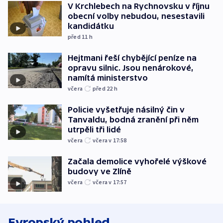
V Krchlebech na Rychnovsku v říjnu
obecní volby nebudou, nesestavili
kandidátku
před 11
h
Hejtmani řeší chybějící peníze na
opravu silnic. Jsou nenárokové,
namítá ministerstvo
včera
před 22
h
Policie vyšetřuje násilný čin v
Tanvaldu, bodná zranění při něm
utrpěli tři lidé
včera
včera v 17:58
Začala demolice vyhořelé výškové
budovy ve Zlíně
včera
včera v 17:57
Evropský pohled