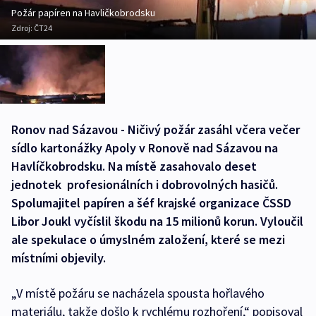
Požár papíren na Havličkobrodsku
Zdroj:
ČT24
Ronov nad Sázavou - Ničivý požár zasáhl včera večer
sídlo kartonážky Apoly v Ronově nad Sázavou na
Havlíčkobrodsku. Na místě zasahovalo deset
jednotek profesionálních i dobrovolných hasičů.
Spolumajitel papíren a šéf krajské organizace ČSSD
Libor Joukl vyčíslil škodu na 15 milionů korun. Vyloučil
ale spekulace o úmyslném založení, které se mezi
místními objevily.
„V místě požáru se nacházela spousta hořlavého
materiálu, takže došlo k rychlému rozhoření,“ popisoval