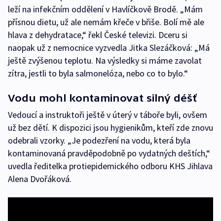
leží na infekčním oddělení v Havlíčkově Brodě. „Mám
přísnou dietu, už ale nemám křeče v břiše. Bolí mě ale
hlava z dehydratace,“ řekl České televizi. Dceru si
naopak už z nemocnice vyzvedla Jitka Slezáčková: „Má
ještě zvýšenou teplotu. Na výsledky si máme zavolat
zítra, jestli to byla salmonelóza, nebo co to bylo.“
Vodu mohl kontaminovat silný déšť
Vedoucí a instruktoři ještě v úterý v táboře byli, ovšem
už bez dětí. K dispozici jsou hygienikům, kteří zde znovu
odebrali vzorky. „Je podezření na vodu, která byla
kontaminovaná pravděpodobně po vydatných deštích,“
uvedla ředitelka protiepidemického odboru KHS Jihlava
Alena Dvořáková.