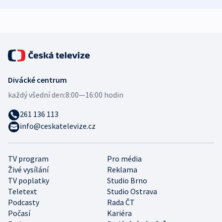
demografii
Ruska
Divácké centrum
každý všední den:
8:00—16:00 hodin
261 136 113
info@ceskatelevize.cz
TV program
Pro média
Živé vysílání
Reklama
TV poplatky
Studio Brno
Teletext
Studio Ostrava
Podcasty
Rada ČT
Počasí
Kariéra