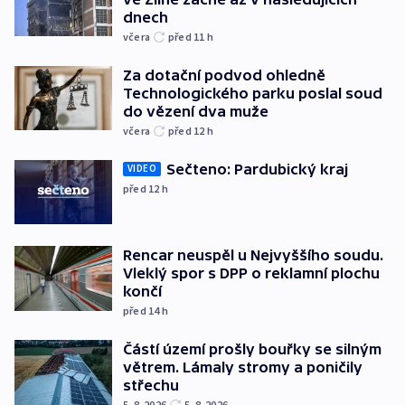
dnech
včera
před 11
h
Za dotační podvod ohledně
Technologického parku poslal soud
do vězení dva muže
včera
před 12
h
Sečteno: Pardubický kraj
VIDEO
před 12
h
Rencar neuspěl u Nejvyššího soudu.
Vleklý spor s DPP o reklamní plochu
končí
před 14
h
Částí území prošly bouřky se silným
větrem. Lámaly stromy a poničily
střechu
5. 8. 2026
5. 8. 2026