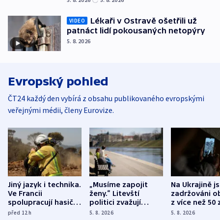
Lékaři v Ostravě ošetřili už
VIDEO
patnáct lidí pokousaných netopýry
5. 8. 2026
Evropský pohled
ČT24 každý den vybírá z obsahu publikovaného evropskými
veřejnými médii, členy Eurovize.
Jiný jazyk i technika.
„Musíme zapojit
Na Ukrajině j
Ve Francii
ženy.“ Litevští
zadržováni o
spolupracují hasiči z
politici zvažují
z více než 50 
různých zemí
dohodu o
Bojovali na s
před 12
h
5. 8. 2026
5. 8. 2026