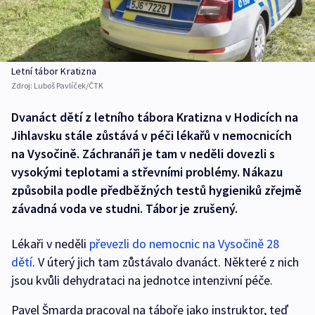
Letní tábor Kratizna
Zdroj:
Luboš Pavlíček/ČTK
Dvanáct dětí z letního tábora Kratizna v Hodicích na
Jihlavsku stále zůstává v péči lékařů v nemocnicích
na Vysočině. Záchranáři je tam v neděli dovezli s
vysokými teplotami a střevními problémy. Nákazu
způsobila podle předběžných testů hygieniků zřejmě
závadná voda ve studni. Tábor je zrušený.
Lékaři v neděli
převezli do nemocnic na Vysočině 28
dětí
. V úterý jich tam zůstávalo dvanáct. Některé z nich
jsou kvůli dehydrataci na jednotce intenzivní péče.
Pavel Šmarda pracoval na táboře jako instruktor, teď