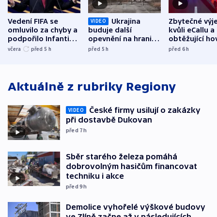
Vedení FIFA se
Ukrajina
Zbytečné výj
VIDEO
omluvilo za chyby a
buduje další
kvůli eCallu a
podpořilo Infantina.
opevnění na hranici
obtěžující ho
UEFA trvá na
s Běloruskem
zdržují záchr
včera
před 5
h
před 5
h
před 6
h
bojkotu
Aktuálně z rubriky
Regiony
České firmy usilují o zakázky
VIDEO
při dostavbě Dukovan
před 7
h
Sběr starého železa pomáhá
dobrovolným hasičům financovat
techniku i akce
před 9
h
Demolice vyhořelé výškové budovy
ve Zlíně začne až v následujících