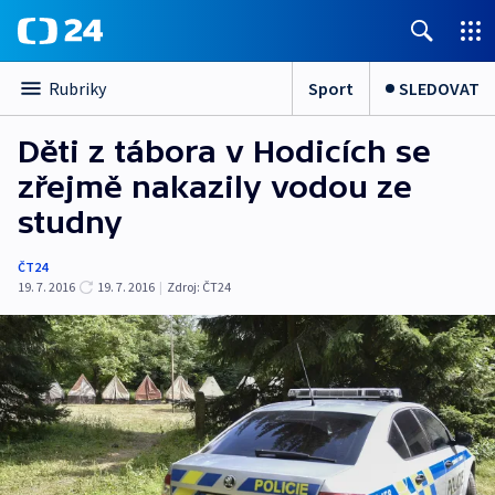
Sport
SLEDOVAT
Rubriky
Děti z tábora v Hodicích se
zřejmě nakazily vodou ze
studny
ČT24
19. 7. 2016
19. 7. 2016
|
Zdroj:
ČT24