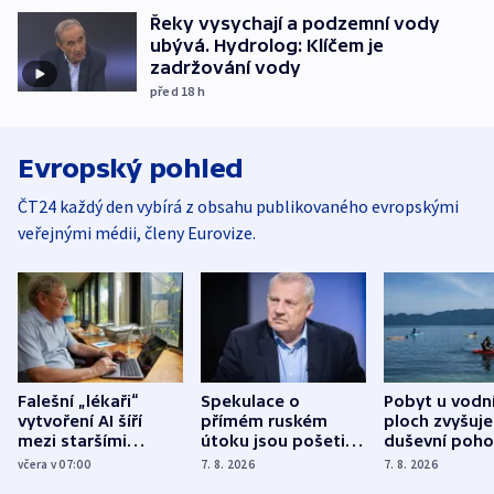
Řeky vysychají a podzemní vody
ubývá. Hydrolog: Klíčem je
zadržování vody
před 18
h
Evropský pohled
ČT24 každý den vybírá z obsahu publikovaného evropskými
veřejnými médii, členy Eurovize.
Falešní „lékaři“
Spekulace o
Pobyt u vodn
vytvoření AI šíří
přímém ruském
ploch zvyšuje
mezi staršími
útoku jsou pošetilé,
duševní poho
Poláky nebezpečné
míní estonský
ukázala
včera v 07:00
7. 8. 2026
7. 8. 2026
zdravotní rady
bezpečnostní
mezinárodní 