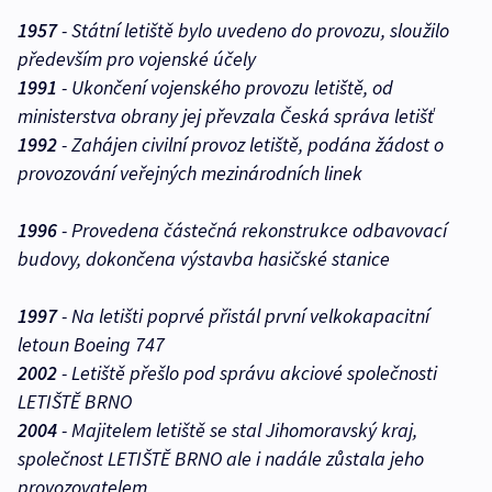
1957
- Státní letiště bylo uvedeno do provozu, sloužilo
především pro vojenské účely
1991
- Ukončení vojenského provozu letiště, od
ministerstva obrany jej převzala Česká správa letišť
1992
- Zahájen civilní provoz letiště, podána žádost o
provozování veřejných mezinárodních linek
1996
- Provedena částečná rekonstrukce odbavovací
budovy, dokončena výstavba hasičské stanice
1997
- Na letišti poprvé přistál první velkokapacitní
letoun Boeing 747
2002
- Letiště přešlo pod správu akciové společnosti
LETIŠTĚ BRNO
2004
- Majitelem letiště se stal Jihomoravský kraj,
společnost LETIŠTĚ BRNO ale i nadále zůstala jeho
provozovatelem