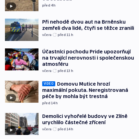
před 4
h
Při nehodě dvou aut na Brněnsku
zemřeli dva lidé, čtyři se těžce zranili
včera
před 11
h
Účastníci pochodu Pride upozorňují
na trvající nerovnosti i společenskou
atmosféru
včera
před 13
h
Domovu Mutice hrozí
VIDEO
maximální pokuta. Neregistrovaná
péče by mohla být trestná
před 14
h
Demolici vyhořelé budovy ve Zlíně
urychlilo částečné zřícení
včera
před 14
h