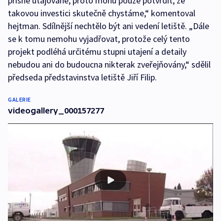
přísně utajované, proto mohu pouze potvrdit, že
takovou investici skutečně chystáme,“ komentoval
hejtman. Sdílnější nechtělo být ani vedení letiště. „Dále
se k tomu nemohu vyjadřovat, protože celý tento
projekt podléhá určitému stupni utajení a detaily
nebudou ani do budoucna nikterak zveřejňovány,“ sdělil
předseda představinstva letiště Jiří Filip.
GALERIE
videogallery_000157277