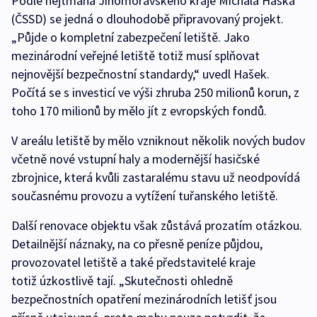
Podle hejtmana Jihomoravského kraje Michala Haška
(ČSSD) se jedná o dlouhodobě připravovaný projekt.
„Půjde o kompletní zabezpečení letiště. Jako
mezinárodní veřejné letiště totiž musí splňovat
nejnovější bezpečnostní standardy,“ uvedl Hašek.
Počítá se s investicí ve výši zhruba 250 milionů korun, z
toho 170 milionů by mělo jít z evropských fondů.
V areálu letiště by mělo vzniknout několik nových budov
včetně nové vstupní haly a modernější hasičské
zbrojnice, která kvůli zastaralému stavu už neodpovídá
současnému provozu a vytížení tuřanského letiště.
Další renovace objektu však zůstává prozatím otázkou.
Detailnější náznaky, na co přesně peníze půjdou,
provozovatel letiště a také představitelé kraje
totiž úzkostlivě tají. „Skutečnosti ohledně
bezpečnostních opatření mezinárodních letišť jsou