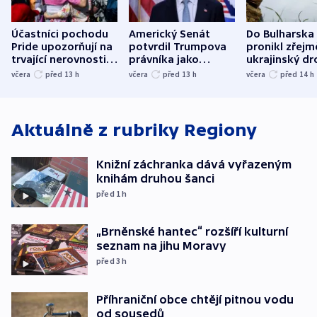
Účastníci pochodu
Americký Senát
Do Bulharska
Pride upozorňují na
potvrdil Trumpova
pronikl zřejm
trvající nerovnosti i
právníka jako
ukrajinský dr
společenskou
ministra
explodoval k
včera
před 13
h
včera
před 13
h
včera
před 14
h
atmosféru
spravedlnosti
od plynovod
Aktuálně z rubriky
Regiony
Knižní záchranka dává vyřazeným
knihám druhou šanci
před 1
h
„Brněnské hantec“ rozšíří kulturní
seznam na jihu Moravy
před 3
h
Příhraniční obce chtějí pitnou vodu
od sousedů