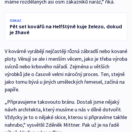
máme rozdělaných asi osm zákazníků naráz,“ říká.
ODKAZ
Pět set kovářů na Helfštýně kuje železo, dokud
je žhavé
V kovárně vyrábějí nejčastěji různá zábradlí nebo kované
ploty. Věnují se ale i menším věcem, jako je třeba výroba
svícnů nebo krbového nářadí. Zejména u větších
výrobků jde o časově velmi náročný proces. Ten, stejně
jako tomu bývá u jiných uměleckých řemesel, začíná na
papíře.
„Připravujeme takovouto bránu. Dostali jsme nějaký
návrh architekta, který musíme u nás v dílně dotvořit.
Vždycky je to o nějaké skice, kterou si připravíme takhle
nahrubo,“ vysvětlil Zděněk Mittner. Pak už je na řadě