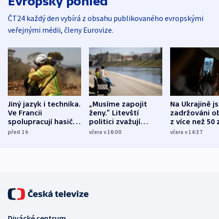
Evropský pohled
ČT24 každý den vybírá z obsahu publikovaného evropskými
veřejnými médii, členy Eurovize.
Jiný jazyk i technika.
„Musíme zapojit
Na Ukrajině j
Ve Francii
ženy.“ Litevští
zadržováni o
spolupracují hasiči z
politici zvažují
z více než 50 
různých zemí
dohodu o
Bojovali na s
před 1
h
včera v 16:00
včera v 14:37
demografii
Ruska
Divácké centrum