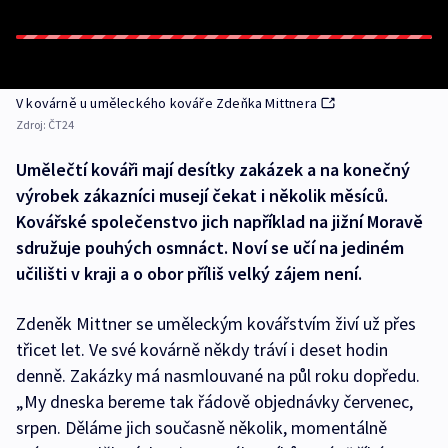
V kovárně u uměleckého kováře Zdeňka Mittnera
Zdroj:
ČT24
Umělečtí kováři mají desítky zakázek a na konečný
výrobek zákazníci musejí čekat i několik měsíců.
Kovářské společenstvo jich například na jižní Moravě
sdružuje pouhých osmnáct. Noví se učí na jediném
učilišti v kraji a o obor příliš velký zájem není.
Zdeněk Mittner se uměleckým kovářstvím živí už přes
třicet let. Ve své kovárně někdy tráví i deset hodin
denně. Zakázky má nasmlouvané na půl roku dopředu.
„My dneska bereme tak řádově objednávky červenec,
srpen. Děláme jich současně několik, momentálně