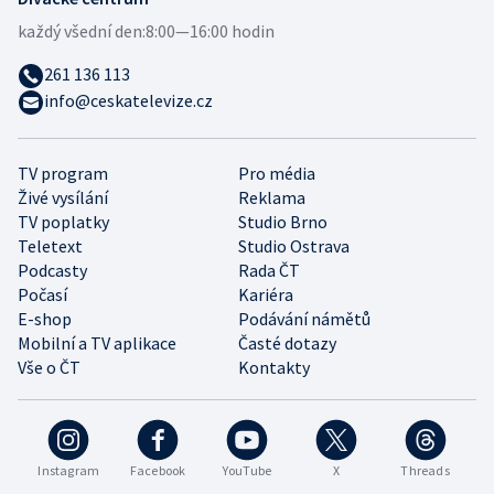
každý všední den:
8:00—16:00 hodin
261 136 113
info@ceskatelevize.cz
TV program
Pro média
Živé vysílání
Reklama
TV poplatky
Studio Brno
Teletext
Studio Ostrava
Podcasty
Rada ČT
Počasí
Kariéra
E-shop
Podávání námětů
Mobilní a TV aplikace
Časté dotazy
Vše o ČT
Kontakty
Instagram
Facebook
YouTube
X
Threads