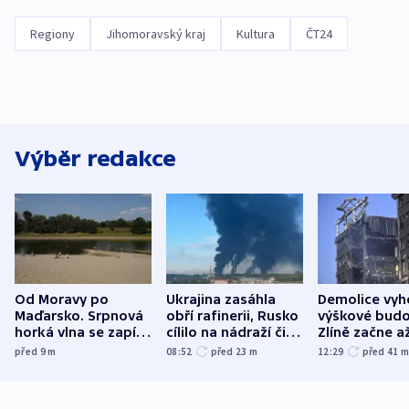
Regiony
Jihomoravský kraj
Kultura
ČT24
Výběr redakce
Od Moravy po
Ukrajina zasáhla
Demolice vyh
Maďarsko. Srpnová
obří rafinerii, Rusko
výškové budo
horká vlna se zapíše
cílilo na nádraží či
Zlíně začne a
do dějin
autobus
následujících
před 9
m
08:52
před 23
m
12:29
před 41
klimatologie