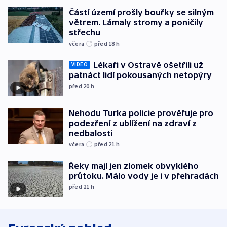
Částí území prošly bouřky se silným
větrem. Lámaly stromy a poničily
střechu
včera
před 18
h
Lékaři v Ostravě ošetřili už
VIDEO
patnáct lidí pokousaných netopýry
před 20
h
Nehodu Turka policie prověřuje pro
podezření z ublížení na zdraví z
nedbalosti
včera
před 21
h
Řeky mají jen zlomek obvyklého
průtoku. Málo vody je i v přehradách
před 21
h