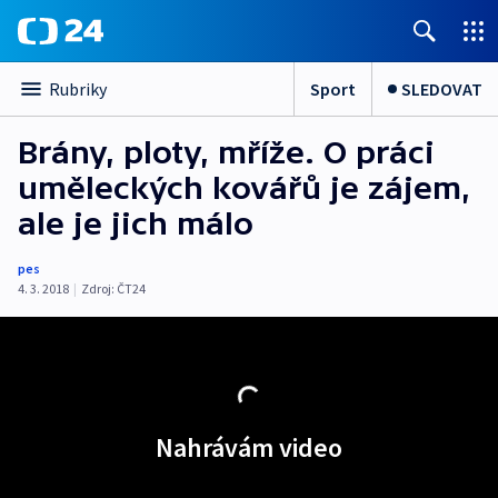
Sport
SLEDOVAT
Rubriky
Brány, ploty, mříže. O práci
uměleckých kovářů je zájem,
ale je jich málo
pes
4. 3. 2018
|
Zdroj:
ČT24
Nahrávám video