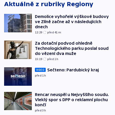
Aktuálně z rubriky
Regiony
Demolice vyhořelé výškové budovy
ve Zlíně začne až v následujících
dnech
12:29
před 41
m
Za dotační podvod ohledně
Technologického parku poslal soud
do vězení dva muže
15:19
před 1
h
Sečteno: Pardubický kraj
VIDEO
před 1
h
Rencar neuspěl u Nejvyššího soudu.
Vleklý spor s DPP o reklamní plochu
končí
před 3
h