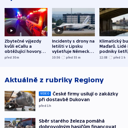
Zbytečné výjezdy
Incidenty s drony na
Klimatický b
kvůli eCallu a
letišti v Lipsku
Maďarů. Lidé 
obtěžující hovory
vyšetřuje Německo
podniky šetří
zdržují záchranáře
jako úmyslný pokus
omezuje se d
před 30
m
10:56
před 55
m
12:08
před 1
h
o způsobení
i svícení
exploze
Aktuálně z rubriky
Regiony
České firmy usilují o zakázky
VIDEO
při dostavbě Dukovan
před 1
h
Sběr starého železa pomáhá
dobrovolným hasičům financovat