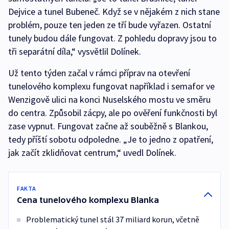
Dejvice a tunel Bubeneč. Když se v nějakém z nich stane
problém, pouze ten jeden ze tří bude vyřazen. Ostatní
tunely budou dále fungovat. Z pohledu dopravy jsou to
tři separátní díla,“ vysvětlil Dolínek.
Už tento týden začal v rámci příprav na otevření
tunelového komplexu fungovat například i semafor ve
Wenzigově ulici na konci Nuselského mostu ve směru
do centra. Způsobil zácpy, ale po ověření funkčnosti byl
zase vypnut. Fungovat začne až souběžně s Blankou,
tedy příští sobotu odpoledne. „Je to jedno z opatření,
jak začít zklidňovat centrum,“ uvedl Dolínek.
FAKTA
Cena tunelového komplexu Blanka
Problematický tunel stál 37 miliard korun, včetně