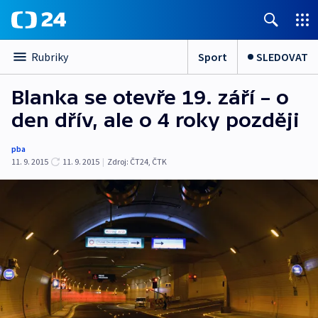
Sport
SLEDOVAT
Rubriky
Blanka se otevře 19. září – o
den dřív, ale o 4 roky později
pba
11. 9. 2015
11. 9. 2015
|
Zdroj:
ČT24
,
ČTK