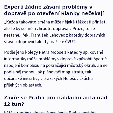
Experti žádné zásaní problémy v
dopravě po otevření Blanky nečekají
„Každá takováto změna může nějaké těžkosti přinést,
ale že by se měla zhroutit doprava v Praze, to se
nestane," řekl František Lehovec z katedry dopravních
staveb dopravní fakulty pražské ČVUT.
Podle jeho kolegy Petra Moose z katedry aplikované
informatiky může problémy v dopravě způsobit špatné
napojení komplexu na pokračující městský okruh. Za ně
podle něj mohou jak plánovači magistrátu, tak
občanské iniciativy v pražských Holešovičkách a
přilehlých oblastech.
Zavře se Praha pro nákladní auta nad
12 tun?
Většinu změn v dopravě neplánuje Praha zavádět