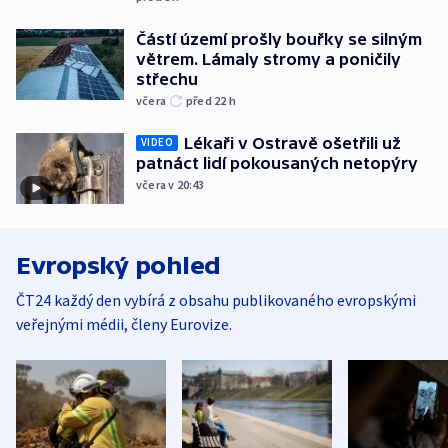
Částí území prošly bouřky se silným
větrem. Lámaly stromy a poničily
střechu
včera
před 22
h
Lékaři v Ostravě ošetřili už
VIDEO
patnáct lidí pokousaných netopýry
včera v 20:43
Evropský pohled
ČT24 každý den vybírá z obsahu publikovaného evropskými
veřejnými médii, členy Eurovize.