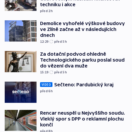
techniku i akce
před 2
h
Demolice vyhořelé výškové budovy
ve Zlíně začne až v následujících
dnech
12:29
před 5
h
Za dotační podvod ohledně
Technologického parku poslal soud
do vězení dva muže
15:19
před 5
h
Sečteno: Pardubický kraj
VIDEO
před 6
h
Rencar neuspěl u Nejvyššího soudu.
Vleklý spor s DPP o reklamní plochu
končí
před 8
h