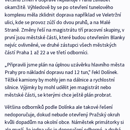
okamžitě. Výhledově by se po otevření tunelového
komplexu měla zklidnit doprava například ve Veletržní
ulici, kde se provoz zúží do dvou pruhů, a na Malé
Straně. Změny řeší na magistrátu tří pracovní skupiny, v
první jsou městské části, které budou otevřením Blanky
nejvíc ovlivněné, ve druhé zástupci všech městských
částí Praha 1 až 22 a ve třetí odborníci.
„Připravili jsme plán na úplnou uzávěrku hlavního města
Prahy pro nákladní dopravu nad 12 tun," řekl Dolínek.
Těžké kamiony by mohly jen na dálnice a rychlostní
silnice. Výjimky by mohl udělit jen magistrát nebo
městské části, se kterými chce ještě plán probrat.
Většina odborníků podle Dolínka ale takové řešení
nedoporučuje, dokud nebude otevřený Pražský okruh
kvůli dopadům na okolní obce. Náměstek primátorky si
ale myslí, že jedna věc je doporučení odborné, a druhá