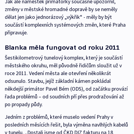
Jak ale náměstek primátorky současně upozornil,
změny v městské hromadné dopravě by se neměly
dělat jen jako jednorázový „výkřik“ - měly by být
součástí komplexních systémových změn, které Praha
připravuje.
Blanka měla fungovat od roku 2011
Šestikilometrový tunelový komplex, který je součástí
městského okruhu, měl původně řidičům sloužit už v
roce 2011. Vedení města ale otevření několikrát
odsunulo. Stavbu, jejíž základní kámen pokládal
někdejší primátor Pavel Bém (ODS), od začátku provází
řada problémů – od soudních pří přes prodražování až
po propady půdy.
Jedním z problémů, které muselo vedení Prahy v
posledních měsících řešit, byla výměna navlhlých kabelů
v tunelu. „Dostali jsme od ČKD DIZ fakturu na 18