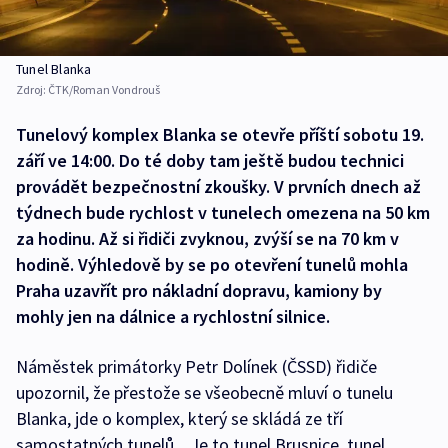
Tunel Blanka
Zdroj:
ČTK/Roman Vondrouš
Tunelový komplex Blanka se otevře příští sobotu 19.
září ve 14:00. Do té doby tam ještě budou technici
provádět bezpečnostní zkoušky. V prvních dnech až
týdnech bude rychlost v tunelech omezena na 50 km
za hodinu. Až si řidiči zvyknou, zvýší se na 70 km v
hodině. Výhledově by se po otevření tunelů mohla
Praha uzavřít pro nákladní dopravu, kamiony by
mohly jen na dálnice a rychlostní silnice.
Náměstek primátorky Petr Dolínek (ČSSD) řidiče
upozornil, že přestože se všeobecně mluví o tunelu
Blanka, jde o komplex, který se skládá ze tří
samostatných tunelů. „Je to tunel Brusnice, tunel