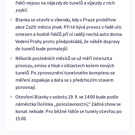
řidiči nejsou na nájezdy do tunelů a výjezdy z nich
zvyklí.
Blanka se otevře o víkendu, kdy v Praze proběhne
akce Zažít město jinak. Při té bývá provoz v řadě ulic
omezen a hodně řidičů pří ní raději nechá auto doma.
Vedení Prahy proto předpokládá, že náběh dopravy
do tunelů bude pomalejší.
Několik posledních měsíců se už měří intenzita
provozu, emise a hluk v oblastech kolem nových
tunelů. Po zprovoznění tunelového komplexu se
měření zopakuje a data se s předchozím stavem
porovnají.
Otevření Blanky v sobotu 19. 9. ve 14:00 bude podle
náměstka Dolínka „poloslavnostní,“ žádná show se
konat nebude. Pro běžné řidiče se tunely otevřou po
15:00.