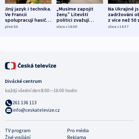
Jiný jazyk i technika.
„Musíme zapojit
Na Ukrajině j
Ve Francii
ženy.“ Litevští
zadržováni o
spolupracují hasiči z
politici zvažují
z více než 50 
různých zemí
dohodu o
Bojovali na s
před 6
h
včera v 16:00
včera v 14:37
demografii
Ruska
Divácké centrum
každý všední den:
8:00—16:00 hodin
261 136 113
info@ceskatelevize.cz
TV program
Pro média
Živé vysílání
Reklama