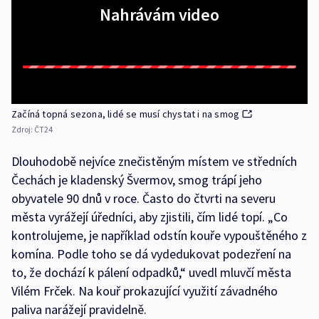
Nahrávám video
Začíná topná sezona, lidé se musí chystat i na smog
Zdroj:
ČT24
Dlouhodobě nejvíce znečistěným místem ve středních
Čechách je kladenský Švermov, smog trápí jeho
obyvatele 90 dnů v roce. Často do čtvrti na severu
města vyrážejí úředníci, aby zjistili, čím lidé topí. „Co
kontrolujeme, je například odstín kouře vypouštěného z
komína. Podle toho se dá vydedukovat podezření na
to, že dochází k pálení odpadků,“ uvedl mluvčí města
Vilém Frček. Na kouř prokazující využití závadného
paliva narážejí pravidelně.