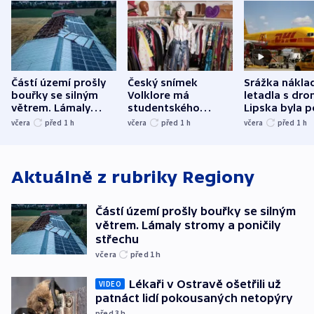
Částí území prošly
Český snímek
Srážka nákla
bouřky se silným
Volklore má
letadla s dr
větrem. Lámaly
studentského
Lipska byla p
stromy a poničily
Oscara, zabojuje o
německého mi
včera
před 1
h
včera
před 1
h
včera
před 1
h
střechu
cenu za krátký film
hybridní útok
Aktuálně z rubriky
Regiony
Částí území prošly bouřky se silným
větrem. Lámaly stromy a poničily
střechu
včera
před 1
h
Lékaři v Ostravě ošetřili už
VIDEO
patnáct lidí pokousaných netopýry
před 3
h