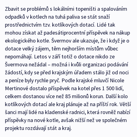
Zbavit se problémů s lokálními topeništi a spalováním
odpadků v kotlech na tuhá paliva se stát snaží
prostřednictvím tzv. kotlíkových dotací. Lidé tak
mohou získat až padesátiprocentní příspěvek na nákup
ekologického kotle. Švermov ale ukazuje, že i když je o
dotace velký zájem, těm nejhorším místům vůbec
nepomáhají. Letos v září totiž o dotace nikdo ze
Švermova nežádal – možná i kvůli organizaci podávání
žádostí, kdy se před krajským úřadem stálo již od noci
a peníze byly rychle pryč. Podle krajské mluvčí Nicole
Mertinové dostalo příspěvek na kotel přes 1 500 lidí,
celkem dostanou více než 85 milionů korun. Další kolo
kotlíkových dotací ale kraj plánuje až na příští rok. Větší
šanci mají lidé na kladenské radnici, která rovněž nabízí
příspěvky na nové kotle, avšak nižší než ve společném
projektu rozdávají stát a kraj.