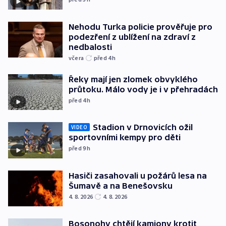
Nehodu Turka policie prověřuje pro
podezření z ublížení na zdraví z
nedbalosti
včera
před 4
h
Řeky mají jen zlomek obvyklého
průtoku. Málo vody je i v přehradách
před 4
h
Stadion v Drnovicích ožil
VIDEO
sportovními kempy pro děti
před 9
h
Hasiči zasahovali u požárů lesa na
Šumavě a na Benešovsku
4. 8. 2026
4. 8. 2026
Bosonohy chtějí kamiony krotit