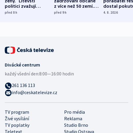
ženy.“ Litevští
zadržováni občané
pořadatel fes
politici zvažují
z více než 50 zemí.
dostal pokut
dohodu o
Bojovali na straně
nekalé prakti
před 8
h
před 9
h
4. 8. 2026
demografii
Ruska
Divácké centrum
každý všední den:
8:00—16:00 hodin
261 136 113
info@ceskatelevize.cz
TV program
Pro média
Živé vysílání
Reklama
TV poplatky
Studio Brno
Teletext
Studio Ostrava