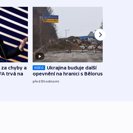
o za chyby a
Ukrajina buduje další
Zbyte
VIDEO
FA trvá na
opevnění na hranici s Běloruskem
obtěž
zách
před 8
hodinami
před 9