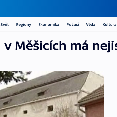
Svět
Regiony
Ekonomika
Počasí
Věda
Kultura
 v Měšicích má neji