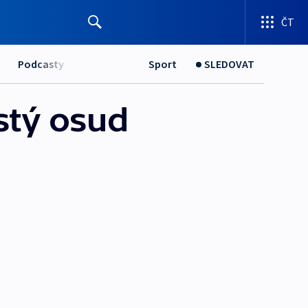
ČT
Podcasty
Sport
SLEDOVAT
stý osud