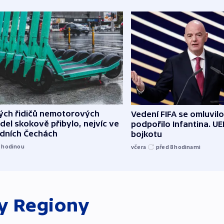
lých řidičů nemotorových
Vedení FIFA se omluvil
del skokově přibylo, nejvíc ve
podpořilo Infantina. UE
edních Čechách
bojkotu
1
hodinou
včera
před 8
hodinami
ky
Regiony