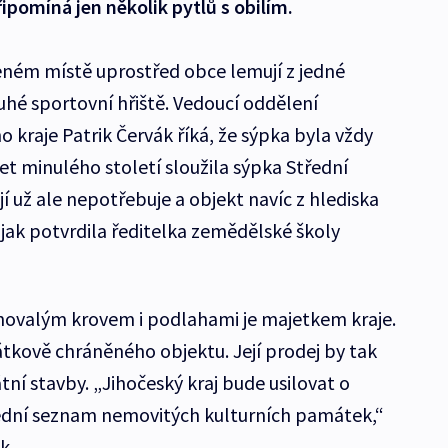
ipomíná jen několik pytlů s obilím.
eném místě uprostřed obce lemují z jedné
uhé sportovní hřiště. Vedoucí oddělení
kraje Patrik Červák říká, že sýpka byla vždy
t minulého století sloužila sýpka Střední
í už ale nepotřebuje a objekt navíc z hlediska
, jak potvrdila ředitelka zemědělské školy
ovalým krovem i podlahami je majetkem kraje.
kově chráněného objektu. Její prodej by tak
í stavby. „Jihočeský kraj bude usilovat o
řední seznam nemovitých kulturních památek,“
k.