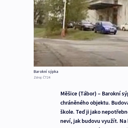
Barokní sýpka
Zdroj:
ČT24
Měšice (Tábor) – Barokní sý
chráněného objektu. Budova
škole. Teď ji jako nepotřebn
neví, jak budovu využít. Na