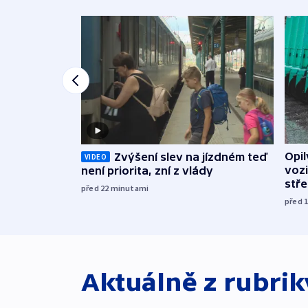
Opi
Zvýšení slev na jízdném teď
VIDEO
vozi
není priorita, zní z vlády
stř
před 22
minutami
před 
Aktuálně z rubri