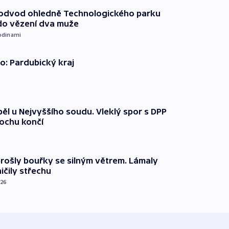
podvod ohledně Technologického parku
do vězení dva muže
odinami
o: Pardubický kraj
ěl u Nejvyššího soudu. Vleklý spor s DPP
lochu končí
prošly bouřky se silným větrem. Lámaly
ičily střechu
026