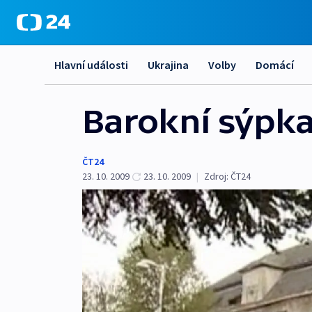
Hlavní události
Ukrajina
Volby
Domácí
Barokní sýpka
ČT24
23. 10. 2009
23. 10. 2009
|
Zdroj:
ČT24