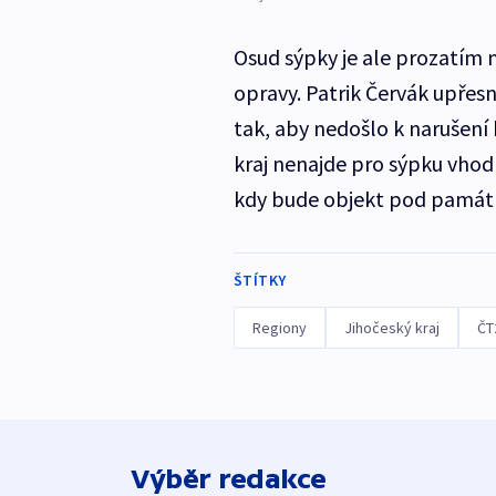
Osud sýpky je ale prozatím 
opravy. Patrik Červák upřesni
tak, aby nedošlo k narušení
kraj nenajde pro sýpku vhodné 
kdy bude objekt pod památ
ŠTÍTKY
Regiony
Jihočeský kraj
ČT
Výběr redakce