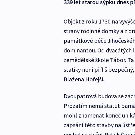
339 let starou sýpku dnes př
Objekt z roku 1730 na vyvýš
strany rodinné domky a z dr
památkové péče Jihočeského 
dominantou. Od dvacátých le
zemědělské škole Tábor. Ta j
statiky není příliš bezpečný
Blažena Hořejší.
Dvoupatrová budova se zach
Prozatím nemá statut památ
mohl znamenat konec unikátn
zapsání této stavby na úst
nechal se slyšet Patrik Červá