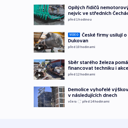
Opilých řidičů nemotorový
nejvíc ve středních Čechá
před 1
hodinou
České firmy usilují 
VIDEO
Dukovan
před 10
hodinami
Sběr starého železa pom
financovat techniku i akc
před 12
hodinami
Demolice vyhořelé výškov
v následujících dnech
včera
před 14
hodinami