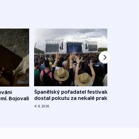
Španělský pořadatel festivalu
ováni
Lesn
dostal pokutu za nekalé praktiky
mí. Bojovali
dopa
zdrav
4. 8. 2026
4. 8. 20