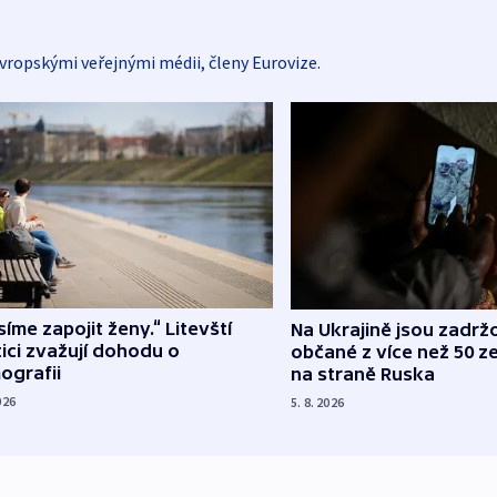
vropskými veřejnými médii, členy Eurovize.
íme zapojit ženy.“ Litevští
Na Ukrajině jsou zadrž
tici zvažují dohodu o
občané z více než 50 ze
ografii
na straně Ruska
026
5. 8. 2026