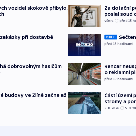
ch vozidel skokově přibylo,
Za dotační 
ch
poslal soud 
včera
před 15
h
o zakázky při dostavbě
Sečten
VIDEO
před 15
hodinami
áhá dobrovolným hasičům
Rencar neusp
e
o reklamní p
před 17
hodinami
é budovy ve Zlíně začne až
Částí území 
stromy a pon
5. 8. 2026
5. 8. 2