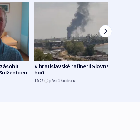
zásobit
V bratislavské rafinerii Slovnaft
Slove
 Snížení cen
hoří
tvrdí
14:22
před 1
hodinou
12:27