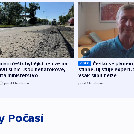
mani řeší chybějící peníze na
Česko se plynem 
VIDEO
vu silnic. Jsou nenárokové,
stihne, ujišťuje expert.
tá ministerstvo
však slíbit nelze
před 1
hodinou
před 1
hodinou
ky
Počasí