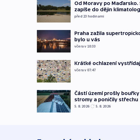
Od Moravy po Maďarsko. 
zapíše do dějin klimatolog
před 23
hodinami
Praha zažila supertropicko
bylo u vás
včera v 10:33
Krátké ochlazení vystřída
včera v 07:47
Částí území prošly bouřky
stromy a poničily střechu
5. 8. 2026
5. 8. 2026