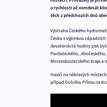
o rychlosti až osmdesát kil
těch z předchozích dnů obeš
Výstraha Českého hydromete
Česko s výjimkou západních 
devatenácté hodiny pak byla
Pardubického, Jihočeského
Moravskoslezského kraje a ně
Hasiči na některých místech
případ Dolního Přímu na Krá