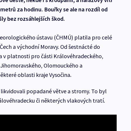
ometrů za hodinu. Bouřky se ale na rozdíl od
ly bez rozsáhlejších škod.
orologického ústavu (ČHMÚ) platila pro celé
Čech a východní Moravy. Od šestnácté do
 v platnosti pro části Královéhradeckého,
, Jihomoravského, Olomouckého a
které oblasti kraje Vysočina.
 likvidovali popadané větve a stromy. To byl
lovéhradecku či některých vlakových tratí.