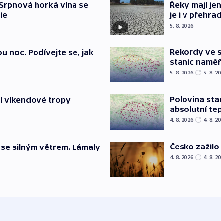
Srpnová horká vlna se
Řeky mají je
ie
je i v přehra
5. 8. 2026
Rekordy ve s
u noc. Podívejte se, jak
stanic naměři
5. 8. 2026
5. 8. 2
Polovina sta
jí víkendové tropy
absolutní te
4. 8. 2026
4. 8. 2
Česko zažilo 
 se silným větrem. Lámaly
4. 8. 2026
4. 8. 2