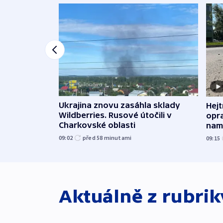
Ukrajina znovu zasáhla sklady
Hejt
Wildberries. Rusové útočili v
opra
Charkovské oblasti
namí
09:02
před 58
minutami
09:15
Aktuálně z rubri