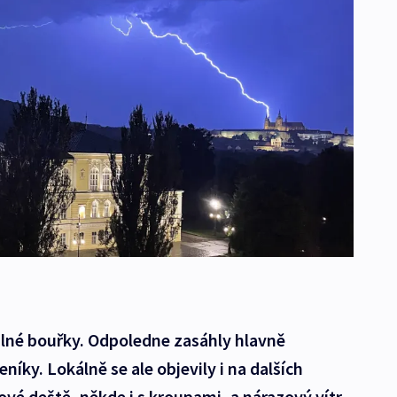
silné bouřky. Odpoledne zasáhly hlavně
íky. Lokálně se ale objevily i na dalších
ové deště, někde i s kroupami, a nárazový vítr