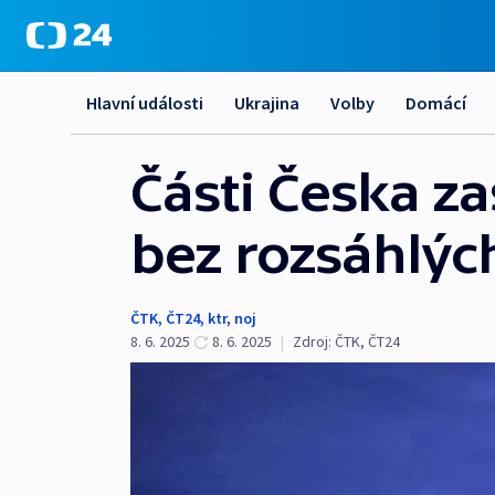
Hlavní události
Ukrajina
Volby
Domácí
Části Česka za
bez rozsáhlýc
ČTK
,
ČT24
,
ktr
,
noj
8. 6. 2025
8. 6. 2025
|
Zdroj:
ČTK
,
ČT24