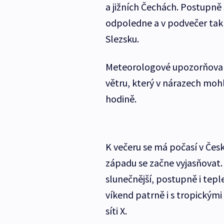
a jižních Čechách. Postupně 
odpoledne a v podvečer tak 
Slezsku.
Meteorologové upozorňovali,
větru, který v nárazech moh
hodině.
K večeru se má počasí v Čes
západu se začne vyjasňovat.
slunečnější, postupně i tepl
víkend patrně i s tropickým
síti X.