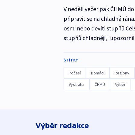
V neděli večer pak ČHMÚ dopl
připravit se na chladná rána
osmi nebo devíti stupňů Cels
stupňů chladněji,“ upozorn
ŠTÍTKY
Počasí
Domácí
Regiony
Výstraha
ČHMÚ
Výběr
Výběr redakce