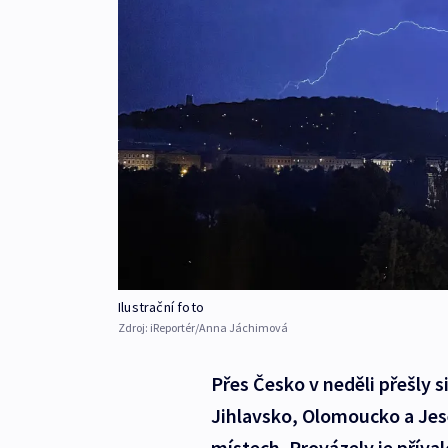
Ilustrační foto
Zdroj:
iReportér/Anna Jáchimová
Přes Česko v neděli přešly 
Jihlavsko, Olomoucko a Jesen
místech. Provázely je příval