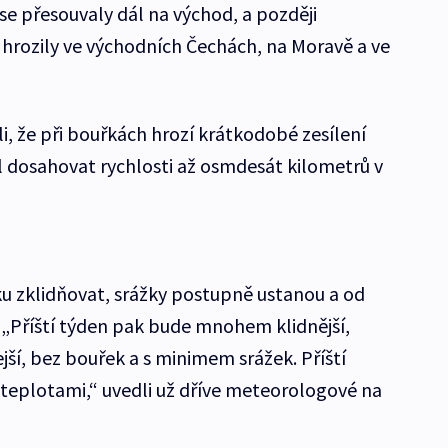
se přesouvaly dál na východ, a později
hrozily ve východních Čechách, na Moravě a ve
 že při bouřkách hrozí krátkodobé zesílení
l dosahovat rychlosti až osmdesát kilometrů v
ku zklidňovat, srážky postupně ustanou a od
 „Příští týden pak bude mnohem klidnější,
ejší, bez bouřek a s minimem srážek. Příští
i teplotami,“ uvedli už dříve meteorologové na