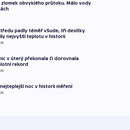
n zlomek obvyklého průtoku. Málo vody
dách
tředu padly téměř všude, tři desítky
ly nejvyšší teplotu v historii
026
nic v úterý překonala či dorovnala
plotní rekord
026
nejteplejší noc v historii měření
026