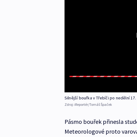
Silnější bouřka v Třebíči po nedělní 17
Zdroj:
iReportér/Tomáš Špaček
Pásmo bouřek přinesla stude
Meteorologové proto varoval