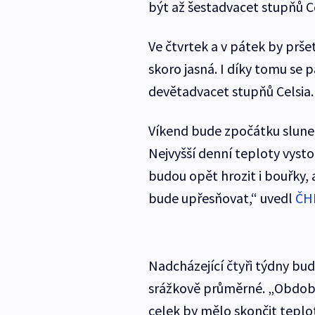
být až šestadvacet stupňů Ce
Ve čtvrtek a v pátek by pr
skoro jasná. I díky tomu se
devětadvacet stupňů Celsia.
Víkend bude zpočátku sluneč
Nejvyšší denní teploty vysto
budou opět hrozit i bouřky, 
bude upřesňovat,“ uvedl
ČH
Nadcházející čtyři týdny b
srážkově průměrné. „Období
celek by mělo skončit tepl