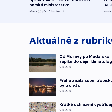
hasi
namítá ministerstvo
včera
včera
před 7
hodinami
Aktuálně z rubri
Od Moravy po Maďarsko. 
zapíše do dějin klimatolog
6. 8. 2026
Praha zažila supertropicko
bylo u vás
6. 8. 2026
Krátké ochlazení vystřída
6. 8. 2026