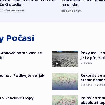
če či stadion
na Rusko
před 8
hodinami
před 8
hodinami
ky
Počasí
Srpnová horká vlna se
Řeky mají je
ie
je i v přehra
5. 8. 2026
Rekordy ve s
u noc. Podívejte se, jak
stanic naměři
5. 8. 2026
5. 8. 2
Polovina sta
jí víkendové tropy
absolutní te