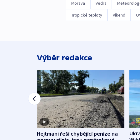
Morava
Vedra
Meteorolog
Tropické teploty
Víkend
Ot
Výběr redakce
Ukra
Hejtmani řeší chybějící peníze na
Wild
opravu silnic. Jsou nenárokové,