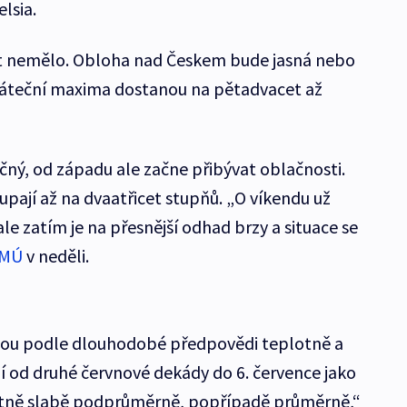
lsia.
šet nemělo. Obloha nad Českem bude jasná nebo
 páteční maxima dostanou na pětadvacet až
ný, od západu ale začne přibývat oblačnosti.
upají až na dvaatřicet stupňů. „O víkendu už
ale zatím je na přesnější odhad brzy a situace se
MÚ
v neděli.
udou podle dlouhodobé předpovědi teplotně a
 od druhé červnové dekády do 6. července jako
otně slabě podprůměrně, popřípadě průměrně,“