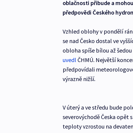
oblačnosti přibude a mohou p
předpovědi Českého hydro
Vzhled oblohy v pondělí ráno
se nad Česko dostal ve vyšš
obloha spíše bílou až šedou
uvedl
ČHMÚ. Největší koncen
předpovídali meteorologové
výrazně nižší.
V úterý a ve středu bude po
severovýchodě Česka opět s
teploty vzrostou na devaten