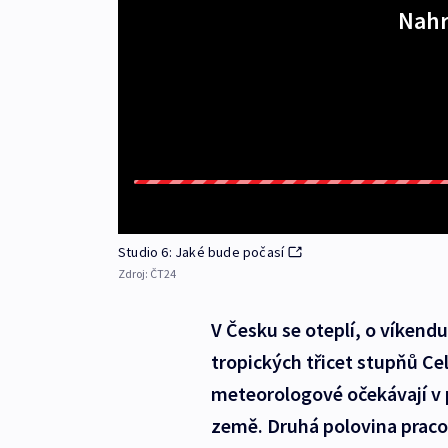
Nahr
Studio 6: Jaké bude počasí
Zdroj:
ČT24
V Česku se oteplí, o víkend
tropických třicet stupňů Ce
meteorologové očekávají v 
země. Druhá polovina praco