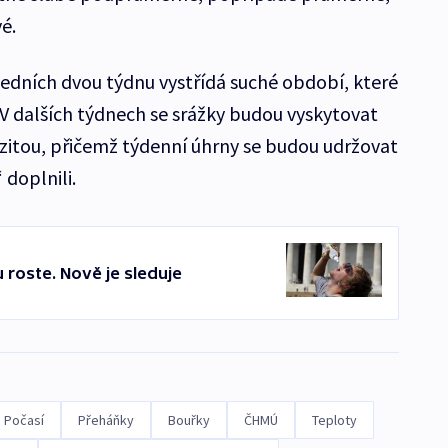
é.
ledních dvou týdnu vystřídá suché období, které
„V dalších týdnech se srážky budou vyskytovat
zitou, přičemž týdenní úhrny se budou udržovat
doplnili.
 roste. Nově je sleduje
Počasí
Přeháňky
Bouřky
ČHMÚ
Teploty