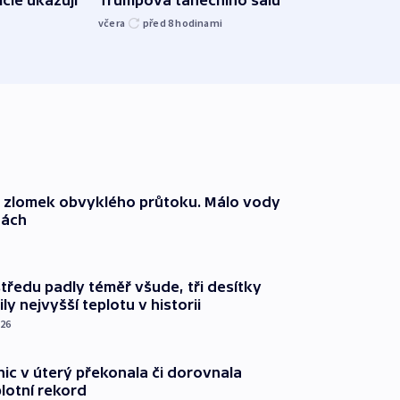
kriti
včera
před 8
hodinami
před 8
n zlomek obvyklého průtoku. Málo vody
dách
tředu padly téměř všude, tři desítky
ly nejvyšší teplotu v historii
026
nic v úterý překonala či dorovnala
plotní rekord