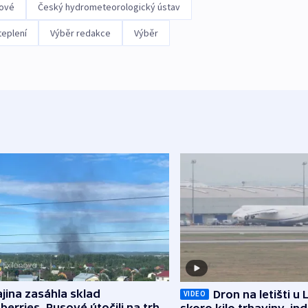
ové
Český hydrometeorologický ústav
eplení
Výběr redakce
Výběr
jina zasáhla sklad
Dron na letišti u 
VIDEO
berries, Rusové útočili na trh,
skoro kilo trhaviny, ind