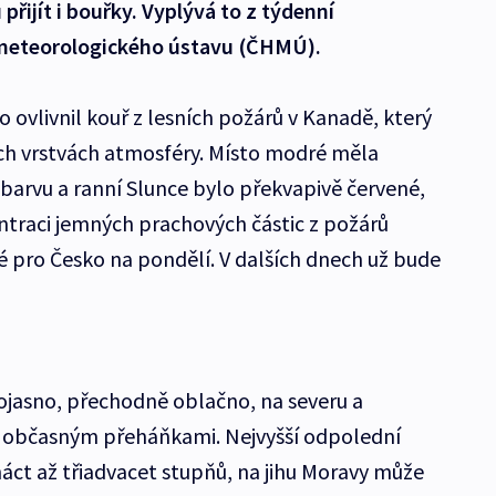
řijít i bouřky. Vyplývá to z týdenní
meteorologického ústavu (ČHMÚ).
 ovlivnil kouř z lesních požárů v Kanadě, který
ích vrstvách atmosféry. Místo modré měla
 barvu a ranní Slunce bylo překvapivě červené,
traci jemných prachových částic z požárů
 pro Česko na pondělí. V dalších dnech už bude
lojasno, přechodně oblačno, na severu a
 občasným přeháňkami. Nejvyšší odpolední
áct až třiadvacet stupňů, na jihu Moravy může