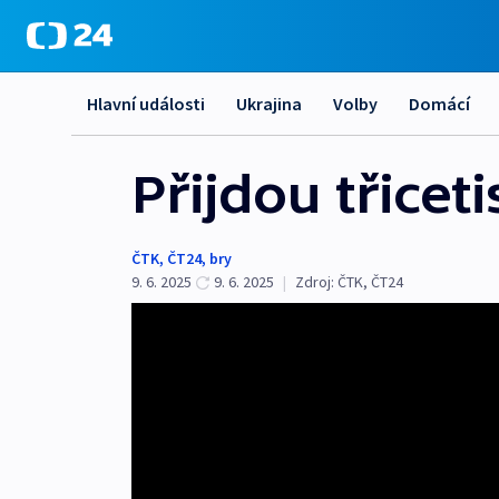
Hlavní události
Ukrajina
Volby
Domácí
Přijdou třice
ČTK
,
ČT24
,
bry
9. 6. 2025
9. 6. 2025
|
Zdroj:
ČTK
,
ČT24