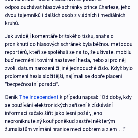
odposlouchávat hlasové schránky prince Charlese, jeho
dvou tajemníků i dalších osob z vládních i mediálních
kruhů.
Jak uvádějí komentáře britského tisku, snaha o
proniknutí do hlasových schránek byla běžnou metodou
reportérů, kteří se spoléhali se na to, že uživatel mobilu
buď nezměnil tovární nastavení hesla, nebo si pro něj
zvolil datum narození či jiné jednoduché číslo. Když bylo
prolomení hesla složitější, najímali se dobře placení
"bezpečnostní poradci”.
Deník
The Independent
k případu napsal: "Od doby, kdy
se používání elektronických zařízení k získávání
informací začalo šířit jako lesní požár, jeho
neproniknutelný kouř poněkud zastřel některým
žurnalistům vnímání hranice mezi dobrem a zlem….”