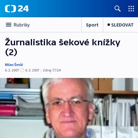
Sport
SLEDOVAT
Rubriky
Žurnalistika šekové knížky
(2)
Milan Šmíd
6. 2. 2007
6. 2. 2007
|
Zdroj:
ČT24