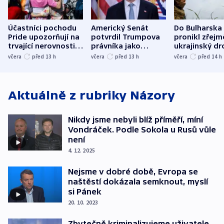
Účastníci pochodu
Americký Senát
Do Bulharska
Pride upozorňují na
potvrdil Trumpova
pronikl zřejm
trvající nerovnosti i
právníka jako
ukrajinský dr
společenskou
ministra
explodoval k
včera
před 13
h
včera
před 13
h
včera
před 14
h
atmosféru
spravedlnosti
od plynovod
Aktuálně z rubriky
Názory
Nikdy jsme nebyli blíž příměří, míní
Vondráček. Podle Sokola u Rusů vůle
není
4. 12. 2025
Nejsme v dobré době, Evropa se
naštěstí dokázala semknout, myslí
si Pánek
20. 10. 2023
Zbytečně kriminalizujeme uživatele