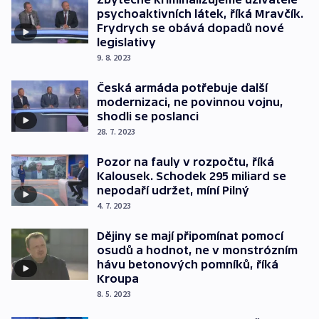
psychoaktivních látek, říká Mravčík.
Frydrych se obává dopadů nové
legislativy
9. 8. 2023
Česká armáda potřebuje další
modernizaci, ne povinnou vojnu,
shodli se poslanci
28. 7. 2023
Pozor na fauly v rozpočtu, říká
Kalousek. Schodek 295 miliard se
nepodaří udržet, míní Pilný
4. 7. 2023
Dějiny se mají připomínat pomocí
osudů a hodnot, ne v monstrózním
hávu betonových pomníků, říká
Kroupa
8. 5. 2023