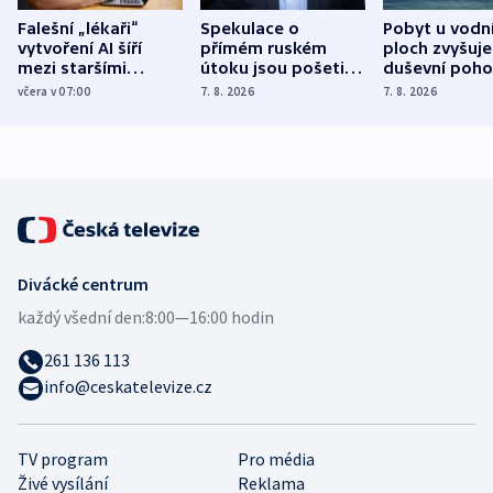
Falešní „lékaři“
Spekulace o
Pobyt u vodn
vytvoření AI šíří
přímém ruském
ploch zvyšuje
mezi staršími
útoku jsou pošetilé,
duševní poho
Poláky nebezpečné
míní estonský
ukázala
včera v 07:00
7. 8. 2026
7. 8. 2026
zdravotní rady
bezpečnostní
mezinárodní 
expert
Divácké centrum
každý všední den:
8:00—16:00 hodin
261 136 113
info@ceskatelevize.cz
TV program
Pro média
Živé vysílání
Reklama