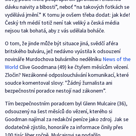
dávku naivity a blbosti”, neboť “na takových fotkách se
vydělává jmění.” K tomu je ovšem třeba dodat: jak kde!
Český trh médií totiž není tak veliký a česká média
nejsou tak bohatá, aby z vás udělala boháče.
O tom, že jinde může být situace jiná, svědčí aféra
britského bulváru, jež nedávno vyústila k odsouzení
novináře Murdochova bulvárního nedělníku
News of the
World
Clive Goodmana (49) ke čtyřem měsícům vězení.
Zločin? Nezákonné odposlouchávání komunikací, které
soudce komentoval slovy: "Žádný žurnalista ani
bezpečnostní poradce nestojí nad zákonem”.
Tím bezpečnostním poradcem byl Glenn Mulcaire (36),
odsouzený na šest měsíců do vězení, kterého si
Goodman najímal za redakční peníze jako zdroj. Jak se
dodatečně zjistilo, honoráře za informace činily přes
100 tisíc liber ročně. Mulcairovi se podařilo