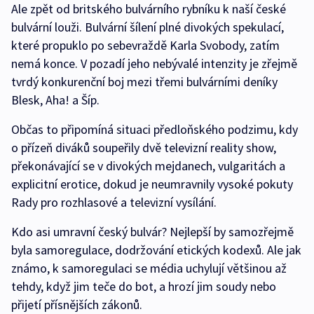
Ale zpět od britského bulvárního rybníku k naší české
bulvární louži. Bulvární šílení plné divokých spekulací,
které propuklo po sebevraždě Karla Svobody, zatím
nemá konce. V pozadí jeho nebývalé intenzity je zřejmě
tvrdý konkurenční boj mezi třemi bulvárními deníky
Blesk, Aha! a Šíp.
Občas to připomíná situaci předloňského podzimu, kdy
o přízeň diváků soupeřily dvě televizní reality show,
překonávající se v divokých mejdanech, vulgaritách a
explicitní erotice, dokud je neumravnily vysoké pokuty
Rady pro rozhlasové a televizní vysílání.
Kdo asi umravní český bulvár? Nejlepší by samozřejmě
byla samoregulace, dodržování etických kodexů. Ale jak
známo, k samoregulaci se média uchylují většinou až
tehdy, když jim teče do bot, a hrozí jim soudy nebo
přijetí přísnějších zákonů.