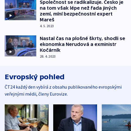
Společnost se radikalizuje. Česko je
na tom však lépe než řada jiných
zemí, míní bezpečnostní expert
Mareš
4. 5. 2023
Nastal čas na plošné škrty, shodli se
ekonomka Nerudová a exministr
Kočárník
28. 4. 2023
Evropský pohled
ČT24 každý den vybírá z obsahu publikovaného evropskými
veřejnými médii, členy Eurovize.