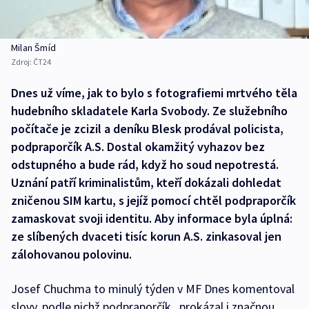
Milan Šmíd
Zdroj:
ČT24
Dnes už víme, jak to bylo s fotografiemi mrtvého těla
hudebního skladatele Karla Svobody. Ze služebního
počítače je zcizil a deníku Blesk prodával policista,
podpraporčík A.S. Dostal okamžitý vyhazov bez
odstupného a bude rád, když ho soud nepotrestá.
Uznání patří kriminalistům, kteří dokázali dohledat
zničenou SIM kartu, s jejíž pomocí chtěl podpraporčík
zamaskovat svoji identitu. Aby informace byla úplná:
ze slíbených dvaceti tisíc korun A.S. zinkasoval jen
zálohovanou polovinu.
Josef Chuchma to minulý týden v MF Dnes komentoval
slovy, podle nichž podpraporčík „prokázal i značnou