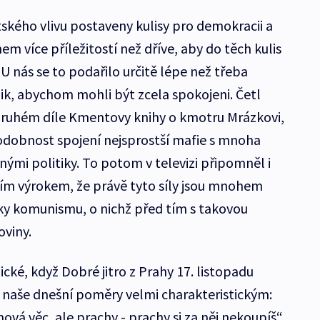
tského vlivu postaveny kulisy pro demokracii a
 více příležitostí než dříve, aby do těch kulis
U nás se to podařilo určitě lépe než třeba
lik, abychom mohli být zcela spokojeni. Četl
 druhém díle Kmentovy knihy o kmotru Mrázkovi,
odobnost spojení nejsprostší mafie s mnoha
ými politiky. To potom v televizi připomněl i
ím výrokem, že právě tyto síly jsou mnohem
ky komunismu, o nichž před tím s takovou
oviny.
ické, když Dobré jitro z Prahy 17. listopadu
o naše dnešní poměry velmi charakteristickým:
hová věc, ale prachy - prachy si za něj nekoupíš“.