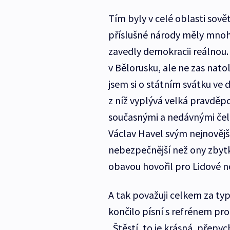
Tím byly v celé oblasti sově
příslušné národy měly mnohem
zavedly demokracii reálnou. 
v Bělorusku, ale ne zas nato
jsem si o státním svátku ve
z níž vyplývá velká pravděp
současnými a nedávnými čeln
Václav Havel svým nejnovějš
nebezpečnější než ony zbyt
obavou hovořil pro Lidové n
A tak považuji celkem za typ
končilo písní s refrénem pr
„Štěstí, to je krásná, přepyc