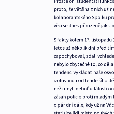
Prostě oni studentští funkcio
proto, že většina z nich už 
kolaborantského Spolku pro
věci se dnes přirozeně jaksi 
S fakty kolem 17. listopadu 1
letos už několik dní před t
zapochyboval, zdali vzhled
nebylo zbytečné to, co dělal
tendenci vykládat naše osv
izolovanou od tehdejšího dě
než omyl, neboť události on
zásah policie proti mladým l
o pár dní dále, kdy už na V
statisíce lidí místo pouhých 