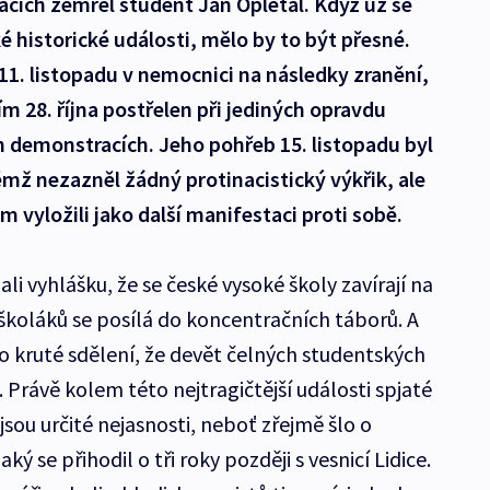
cích zemřel student Jan Opletal. Když už se
é historické události, mělo by to být přesné.
11. listopadu v nemocnici na následky zranění,
tím 28. října postřelen při jediných opravdu
h demonstracích. Jeho pohřeb 15. listopadu byl
ž nezazněl žádný protinacistický výkřik, ale
 vyložili jako další manifestaci proti sobě.
ali vyhlášku, že se české vysoké školy zavírají na
oškoláků se posílá do koncentračních táborů. A
o kruté sdělení, že devět čelných studentských
 Právě kolem této nejtragičtější události spjaté
jsou určité nejasnosti, neboť zřejmě šlo o
 se přihodil o tři roky později s vesnicí Lidice.