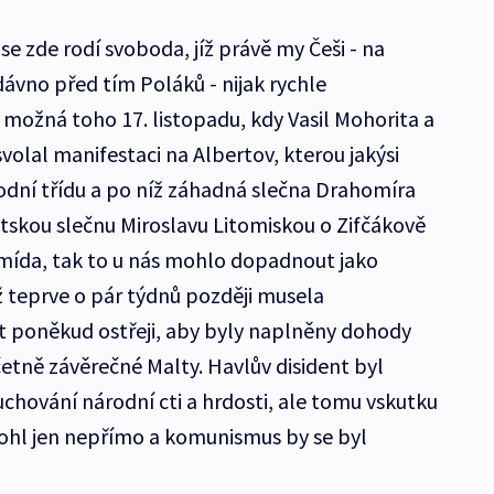
se zde rodí svoboda, jíž právě my Češi - na
ávno před tím Poláků - nijak rychle
možná toho 17. listopadu, kdy Vasil Mohorita a
volal manifestaci na Albertov, kterou jakýsi
odní třídu a po níž záhadná slečna Drahomíra
tskou slečnu Miroslavu Litomiskou o Zifčákově
Šmída, tak to u nás mohlo dopadnout jako
 teprve o pár týdnů později musela
poněkud ostřeji, aby byly naplněny dohody
včetně závěrečné Malty. Havlův disident byl
chování národní cti a hrdosti, ale tomu vskutku
hl jen nepřímo a komunismus by se byl