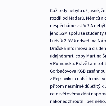
Což tedy nebylo už jasné, že 
rozdíl od Maďarů, Němců a d
nespěcháme vstříc? A nebýt 
jeho SSM spolu se studenty s
Ludvík Zifčák odvedl na Nár
Dražská informovala disiden
údajné smrti coby Martina 
v Rumunsku. Právě tam totiž
Gorbačovova KGB zasáhnout 
z Rejkjaviku a dalších míst 
přitom nesmírně důležitý k u
celosvětovému dění napomo
nakonec zhroutil i bez něho.