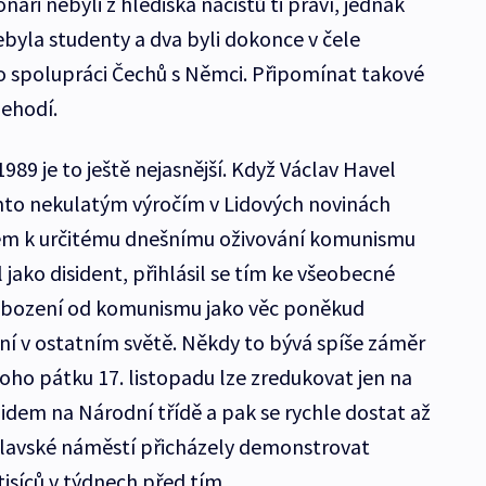
náři nebyli z hlediska nacistů ti praví, jednak
nebyla studenty a dva byli dokonce v čele
 spolupráci Čechů s Němci. Připomínat takové
nehodí.
989 je to ještě nejasnější. Když Václav Havel
ímto nekulatým výročím v Lidových novinách
em k určitému dnešnímu oživování komunismu
 jako disident, přihlásil se tím ke všeobecné
obození od komunismu jako věc poněkud
ní v ostatním světě. Někdy to bývá spíše záměr
oho pátku 17. listopadu lze zredukovat jen na
idem na Národní třídě a pak se rychle dostat až
áclavské náměstí přicházely demonstrovat
tisíců v týdnech před tím.