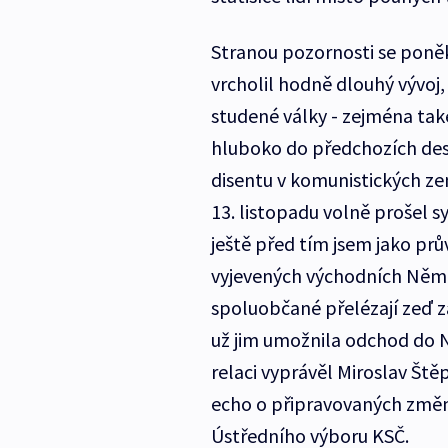
Stranou pozornosti se poněk
vrcholil hodně dlouhý vývoj,
studené války - zejména tak
hluboko do předchozích deset
disentu v komunistických z
13. listopadu volně prošel 
ještě před tím jsem jako pr
vyjevených východních Němců,
spoluobčané přelézají zeď 
už jim umožnila odchod do NS
relaci vyprávěl Miroslav Št
echo o připravovaných změn
Ústředního výboru KSČ.