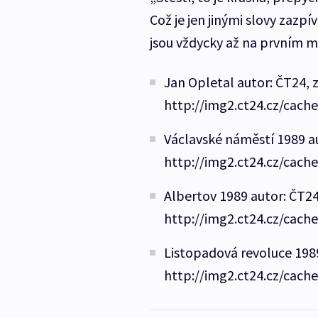
Což je jen jinými slovy zazp
jsou vždycky až na prvním m
Jan Opletal autor: ČT24, 
http://img2.ct24.cz/cach
Václavské náměstí 1989 au
http://img2.ct24.cz/cach
Albertov 1989 autor: ČT24
http://img2.ct24.cz/cach
Listopadová revoluce 1989
http://img2.ct24.cz/cach