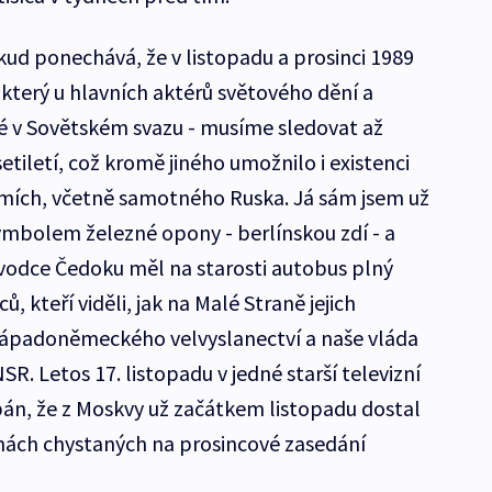
ud ponechává, že v listopadu a prosinci 1989
 který u hlavních aktérů světového dění a
é v Sovětském svazu - musíme sledovat až
iletí, což kromě jiného umožnilo i existenci
emích, včetně samotného Ruska. Já sám jsem už
symbolem železné opony - berlínskou zdí - a
ůvodce Čedoku měl na starosti autobus plný
 kteří viděli, jak na Malé Straně jejich
západoněmeckého velvyslanectví a naše vláda
R. Letos 17. listopadu v jedné starší televizní
ěpán, že z Moskvy už začátkem listopadu dostal
ách chystaných na prosincové zasedání