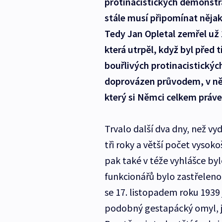
protinacistických demonstra
stále musí připomínat nějak
Tedy Jan Opletal zemřel už 
která utrpěl, když byl před 
bouřlivých protinacistickýc
doprovázen průvodem, v něm
který si Němci celkem právem
Trvalo další dva dny, než vyd
tři roky a větší počet vysok
pak také v téže vyhlášce byl
funkcionářů bylo zastřeleno.
se 17. listopadem roku 1939 
podobný gestapácký omyl, jaký