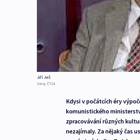
Jiří Ješ
Zdroj:
ČT24
Kdysi v počátcích éry výpoče
komunistického ministerstva
zpracovávání různých kultur
nezajímaly. Za nějaký čas u