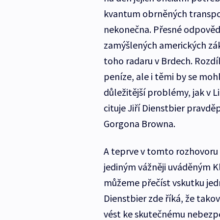
kvantum obrněných transpor
nekonečna. Přesné odpovědi n
zamýšlených amerických zák
toho radaru v Brdech. Rozdíl
peníze, ale i těmi by se moh
důležitější problémy, jak v L
cituje Jiří Dienstbier prav
Gorgona Browna.
A teprve v tomto rozhovoru 
jediným vážněji uváděným K
můžeme přečíst vskutku jed
Dienstbier zde říká, že tak
vést ke skutečnému nebezpeč