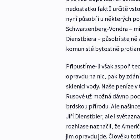
nedostatku faktů určitě vsto
nyní působí i u některých po
Schwarzenberg-Vondra – mim
Dienstbiera – působí stejně 
komunisté bytostně protiam
Připustíme-li však aspoň te
opravdu na nic, pak by zdánl
sklenici vody. Naše peníze 
Rusové už možná dávno pocho
brdskou přírodu. Ale našinc
Jiří Dienstbier, ale i světa
rozhlase naznačil, že Američ
jim opravdu jde. Člověku to