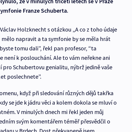
lynulo, že v minulých třiceti letech se v Praze
symfonie Franze Schuberta.
 Václav Holzknecht s otázkou „A co z toho údaje
o mělo napravit a ta symfonie by se měla hrát
byste tomu dali”, řekl pan profesor, “ta
e není k poslouchání. Ale to vám neřekne ani
í pro Schubertovu genialitu, nýbrž jedině vaše
úlet poslechnete”.
pomenu, když při sledování různých dějů takřka
okdy se jde k jádru věci a kolem dokola se mluví o
tném. V minulých dnech mi řekl jeden můj
 jedním svým komentářem téměř přesvědčil o
adaru v Brdech. Dost překvapeně jsem