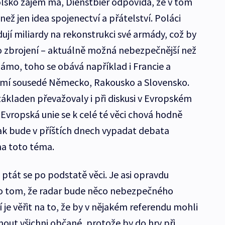
lsko zájem má, Dienstbier odpovídá, že v tom
než jen idea spojenectví a přátelství. Poláci
dují miliardy na rekonstrukci své armády, což by
zbrojení – aktuálně možná nebezpečnější než
námo, toho se obává například i Francie a
římí sousedé Německo, Rakousko a Slovensko.
základen převažovaly i při diskusi v Evropském
vropská unie se k celé té věci chová hodně
ak bude v příštích dnech vypadat debata
na toto téma.
é ptát se po podstatě věci. Je asi opravdu
 o tom, že radar bude něco nebezpečného
 je věřit na to, že by v nějakém referendu mohli
out všichni občané, protože by do hry při