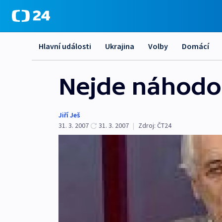
Hlavní události
Ukrajina
Volby
Domácí
Nejde náhodou
Jiří Ješ
31. 3. 2007
31. 3. 2007
|
Zdroj:
ČT24