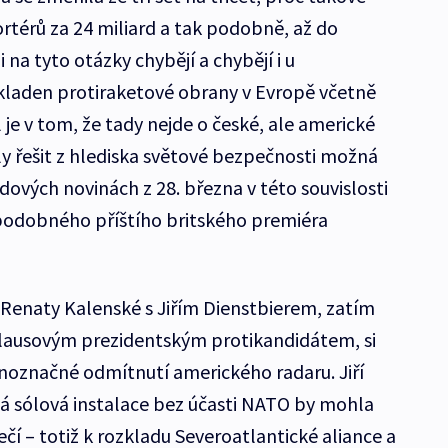
térů za 24 miliard a tak podobně, až do
a tyto otázky chybějí a chybějí i u
laden protiraketové obrany v Evropě včetně
 je v tom, že tady nejde o české, ale americké
ly řešit z hlediska světové bezpečnosti možná
idových novinách z 28. března v této souvislosti
děpodobného příštího britského premiéra
Renaty Kalenské s Jiřím Dienstbierem, zatím
lausovým prezidentským protikandidátem, si
noznačné odmítnutí amerického radaru. Jiří
ová sólová instalace bez účasti NATO by mohla
í – totiž k rozkladu Severoatlantické aliance a