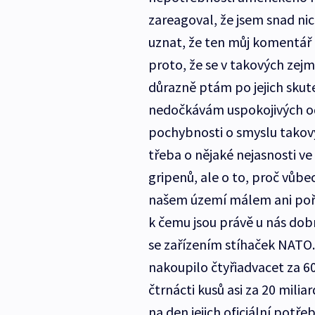
zareagoval, že jsem snad nic
uznat, že ten můj komentář
proto, že se v takových zej
důrazně ptám po jejich skut
nedočkávám uspokojivých od
pochybnosti o smyslu takov
třeba o nějaké nejasnosti ve
gripenů, ale o to, proč vůb
našem území málem ani pořád
k čemu jsou právě u nás dobré
se zařízením stíhaček NATO. 
nakoupilo čtyřiadvacet za 60
čtrnácti kusů asi za 20 mili
na den jejich oficiální potře