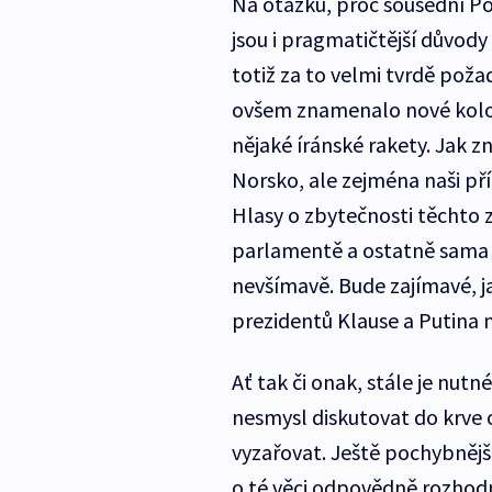
Na otázku, proč sousední Po
jsou i pragmatičtější důvody 
totiž za to velmi tvrdě poža
ovšem znamenalo nové kolo 
nějaké íránské rakety. Jak z
Norsko, ale zejména naši p
Hlasy o zbytečnosti těchto 
parlamentě a ostatně sama E
nevšímavě. Bude zajímavé, j
prezidentů Klause a Putina 
Ať tak či onak, stále je nutn
nesmysl diskutovat do krve
vyzařovat. Ještě pochybnější
o té věci odpovědně rozhodn