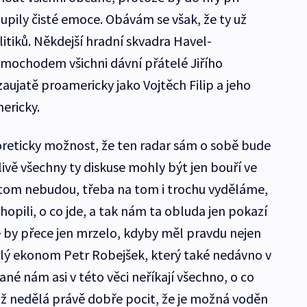
upily čisté emoce. Obávám se však, že ty už
litiků. Někdejší hradní skvadra Havel-
ochodem všichni dávní přátelé Jiřího
zaujatě proamericky jako Vojtěch Filip a jeho
ericky.
oreticky možnost, že ten radar sám o sobě bude
ivě všechny ty diskuse mohly být jen bouří ve
v tom nebudou, třeba na tom i trochu vyděláme,
pili, o co jde, a tak nám ta obluda jen pokazí
e by přece jen mrzelo, kdyby měl pravdu nejen
znalý ekonom Petr Robejšek, který také nedávno v
ané nám asi v této věci neříkají všechno, o co
tiž nedělá právě dobře pocit, že je možná voděn