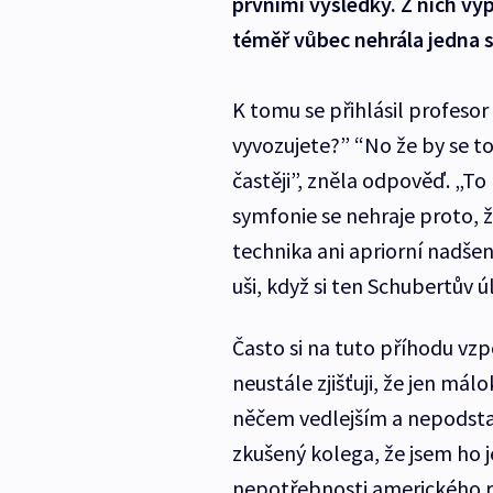
prvními výsledky. Z nich vyp
téměř vůbec nehrála jedna 
K tomu se přihlásil profesor
vyvozujete?” “No že by se t
častěji”, zněla odpověď. „To 
symfonie se nehraje proto, ž
technika ani apriorní nadšen
uši, když si ten Schubertův 
Často si na tuto příhodu vz
neustále zjišťuji, že jen mál
něčem vedlejším a nepodsta
zkušený kolega, že jsem ho
nepotřebnosti amerického r