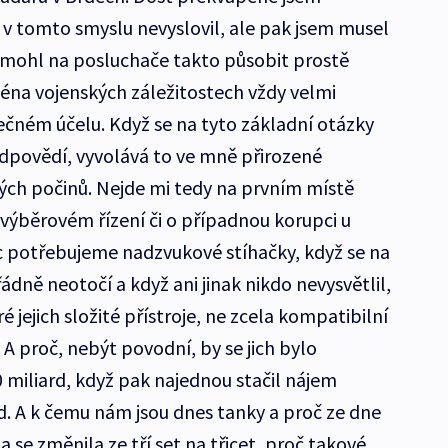
 v tomto smyslu nevyslovil, ale pak jsem musel
 mohl na posluchače takto působit prostě
ména vojenských záležitostech vždy velmi
ečném účelu. Když se na tyto základní otázky
povědí, vyvolává to ve mně přirozené
ých počinů. Nejde mi tedy na prvním místě
 výběrovém řízení či o případnou korupci u
ec potřebujeme nadzvukové stíhačky, když se na
ně neotočí a když ani jinak nikdo nevysvětlil,
 jejich složité přístroje, ne zcela kompatibilní
A proč, nebýt povodní, by se jich bylo
 miliard, když pak najednou stačil nájem
ard. A k čemu nám jsou dnes tanky a proč ze dne
ba se změnila ze tří set na třicet, proč takové