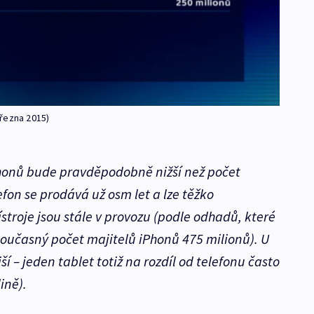
řezna 2015)
Phonů bude pravděpodobně nižší než počet
fon se prodává už osm let a lze těžko
stroje jsou stále v provozu (podle odhadů, které
 současný počet majitelů iPhonů 475 milionů). U
jší – jeden tablet totiž na rozdíl od telefonu často
dině).