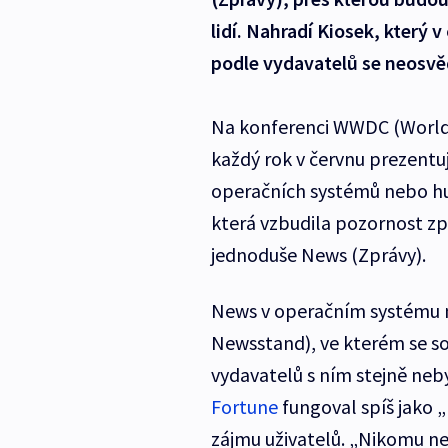
lidí. Nahradí Kiosek, který 
podle vydavatelů se neosvěd
Na konferenci WWDC (World
každý rok v červnu prezentu
operačních systémů nebo hud
která vzbudila pozornost zp
jednoduše News (Zprávy).
News v operačním systému n
Newsstand), ve kterém se sou
vydavatelů s ním stejně neb
Fortune
fungoval spíš jako „
zájmu uživatelů. „Nikomu n