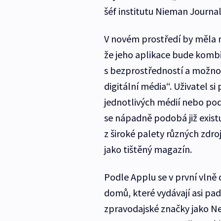
šéf institutu Nieman Journal
V novém prostředí by měla m
že jeho aplikace bude komb
s bezprostředností a možno
digitální média“. Uživatel s
jednotlivých médií nebo podl
se nápadně podobá již existu
z široké palety různých zdr
jako tištěný magazín.
Podle Applu se v první vlně 
domů, které vydávají asi pad
zpravodajské značky jako N