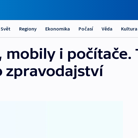
Svět
Regiony
Ekonomika
Počasí
Věda
Kultura
 mobily i počítače.
o zpravodajství