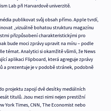
ism Lab při Harvardově univerzitě.
édia publikovat svůj obsah přímo. Apple tvrdí,
inovat „vizuálně bohatou strukturu magazínu
stmi přizpůsobení charakteristickými pro
i pak bude moci zprávy upravit na míru – podle
e témat. Analytici si okamžitě všimli, že News
jící aplikaci Flipboard, která agreguje zprávy
ojů a prezentuje je v podobě stránek, podobně
do projektu zapojí dvě desítky mediálních
esát titulů. Jsou mezi nimi nejen prestižní
ew York Times, CNN, The Economist nebo