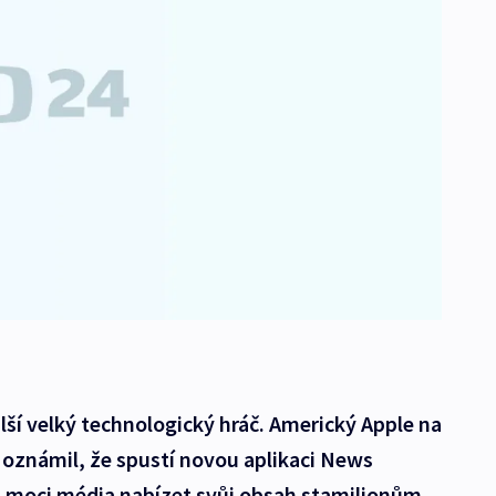
lší velký technologický hráč. Americký Apple na
 oznámil, že spustí novou aplikaci News
u moci média nabízet svůj obsah stamilionům