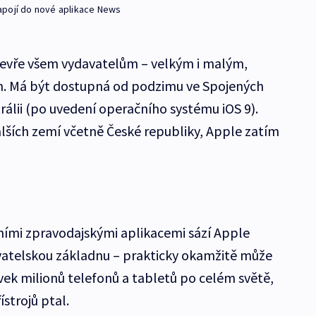
apojí do nové aplikace News
evře všem vydavatelům – velkým i malým,
. Má být dostupná od podzimu ve Spojených
trálii (po uvedení operačního systému iOS 9).
 dalších zemí včetně České republiky, Apple zatím
ními zpravodajskými aplikacemi sází Apple
vatelskou základnu – prakticky okamžitě může
vek milionů telefonů a tabletů po celém světě,
ístrojů ptal.