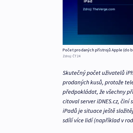
Počet prodaných přístrojů Apple (do b
Zdroj:
ČT24
Skutečný počet uživatelů i
prodaných kusů, protože tele
předpokládat, že všechny pří
citoval server iDNES.cz, činí
iPadů je situace ještě složitě
sdílí více lidí (například v ro