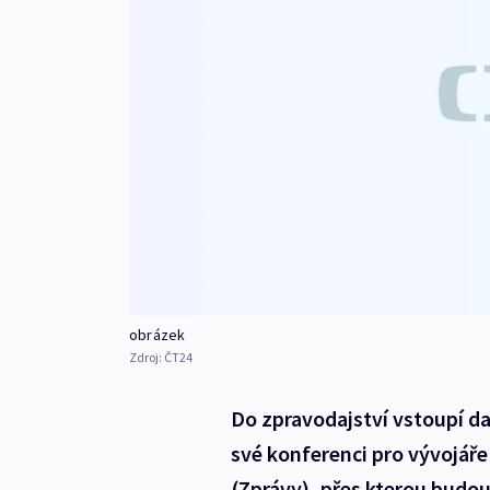
obrázek
Zdroj:
ČT24
Do zpravodajství vstoupí da
své konferenci pro vývojáře
(Zprávy), přes kterou budo