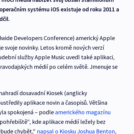
v operačním systému iOS existuje od roku 2011 a
čil.
wide Developers Conference) americký Apple
je svoje novinky. Letos kromě nových verzí
ební služby Apple Music uvedl také aplikaci,
ravodajských médií po celém světě. Jmenuje se
ahradí dosavadní Kiosek (anglicky
středily aplikace novin a časopisů. Většina
yla spokojená – podle
amerického magazínu
pohřebiště“, kde aplikace médií ležely bez
ebude chybět,“
napsal o Kiosku Joshua Benton
,