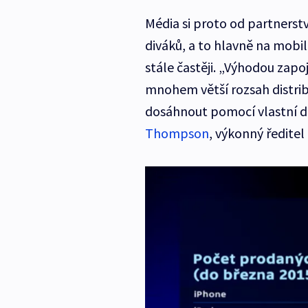
Média si proto od partnerství
diváků, a to hlavně na mobiln
stále častěji. „Výhodou zapo
mnohem větší rozsah distrib
dosáhnout pomocí vlastní di
Thompson
, výkonný ředitel