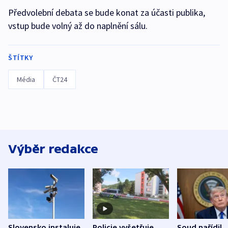
Předvolební debata se bude konat za účasti publika,
vstup bude volný až do naplnění sálu.
ŠTÍTKY
Média
ČT24
Výběr redakce
Slovensko instaluje
Policie vyšetřuje
Soud nařídil