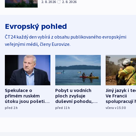
2. 8. 2026
2. 8. 2026
Evropský pohled
ČT24 každý den vybírá z obsahu publikovaného evropskými
veřejnými médii, členy Eurovize.
Spekulace o
Pobyt u vodních
Jiný jazyk i t
přímém ruském
ploch zvyšuje
Ve Francii
útoku jsou pošetilé,
duševní pohodu,
spolupracují h
míní estonský
ukázala
různých zemí
před 2
h
před 11
h
včera v 15:30
bezpečnostní
mezinárodní studie
expert