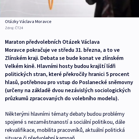
Otázky Václava Moravce
Zdroj:
ČT24
Maraton předvolebních Otázek Václava
Moravce pokračuje ve středu 31. března, a to ve
Zlínském kraji. Debata se bude konat ve zlínském
Velkém kině. Hlavními hosty budou krajští lídři
politických stran, které překročily hranici 5 procent
hlasů, potřebnou pro vstup do Poslanecké sněmovny
(určeny na základě dvou nezávislých sociologických
průzkumů zpracovaných do volebního modelu).
Některými hlavními tématy debaty budou problémy
spojené s nezaměstnaností a sociální politikou, dále
rekvalifikace, mobilita pracovníků, aktuální politická
situace či předvolební kampaň.