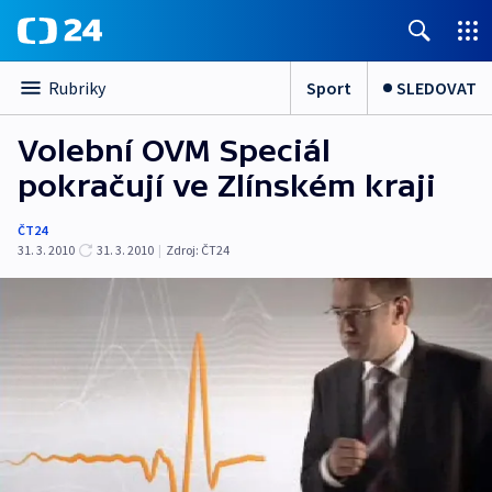
Sport
SLEDOVAT
Rubriky
Volební OVM Speciál
pokračují ve Zlínském kraji
ČT24
31. 3. 2010
31. 3. 2010
|
Zdroj:
ČT24