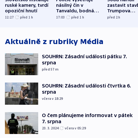
ruské kamery, tvrdí
násilný čin v
zastavit stav
opoziční hnutí
Tanvaldu, bodná
Trumpova
zranění při něm
tanečního sá
12:27
před 1
h
17:03
před 1
h
před 2
h
utrpěli tři lidé
Aktuálně z rubriky
Média
SOUHRN: Zásadní události pátku 7.
srpna
před 57
m
SOUHRN: Zásadní události čtvrtka 6.
srpna
včera v 18:29
O čem plánujeme informovat v pátek
7. srpna
23. 3. 2024
včera v 05:29