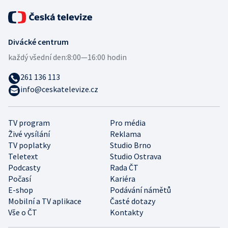
Divácké centrum
každý všední den:
8:00—16:00 hodin
261 136 113
info@ceskatelevize.cz
TV program
Pro média
Živé vysílání
Reklama
TV poplatky
Studio Brno
Teletext
Studio Ostrava
Podcasty
Rada ČT
Počasí
Kariéra
E-shop
Podávání námětů
Mobilní a TV aplikace
Časté dotazy
Vše o ČT
Kontakty