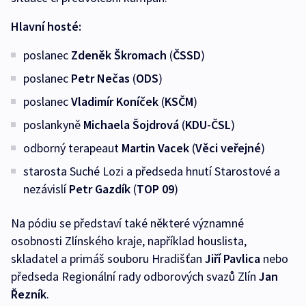
Hlavní hosté:
poslanec
Zdeněk Škromach
(
ČSSD
)
poslanec
Petr Nečas
(
ODS
)
poslanec
Vladimír Koníček
(
KSČM
)
poslankyně
Michaela Šojdrová
(
KDU-ČSL
)
odborný terapeaut
Martin Vacek
(
Věci veřejné
)
starosta Suché Lozi a předseda hnutí Starostové a
nezávislí
Petr Gazdík
(
TOP 09
)
Na pódiu se představí také některé významné
osobnosti Zlínského kraje, například houslista,
skladatel a primáš souboru Hradišťan
Jiří Pavlica
nebo
předseda Regionální rady odborových svazů Zlín
Jan
Řezník
.