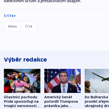
bankovním účtům a přihlašovacím údajům.
ŠTÍTKY
Média
ČT24
Výběr redakce
Účastníci pochodu
Americký Senát
Do Bulharska
Pride upozorňují na
potvrdil Trumpova
pronikl zřejm
trvající nerovnosti i
právníka jako
ukrajinský dr