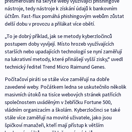
přesměrování na skryté weby využívající phishingové
nástroje, tedy nástroje k získání údajů k bankovním
účtům. Fast-flux pomáhá phishingovým webům zůstat
delší dobu v provozu a přilákat více obětí.
„To je dobrý příklad, jak se metody kyberzločinců
postupem doby vyvíjejí. Místo hrozeb využívajících
starších nebo upadajících technologií se nyní zaměřují
na lukrativní metody, které přinášejí vyšší zisky,“ uvedl
technický ředitel Trend Micro Raimund Genes.
Počítačoví piráti se stále více zaměřují na dobře
zavedené weby. Počátkem ledna se uskutečnilo několik
masivních útoků na tisíce webových stránek patřících
společnostem uváděným v žebříčku Fortune 500,
vládním organizacím a školám. Kyberzločinci se také
stále více zaměřují na movité uživatele, jako jsou
špičkoví manažeři, kteří mají přístup k větším