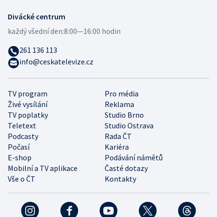
Divácké centrum
každý všední den:
8:00—16:00 hodin
261 136 113
info@ceskatelevize.cz
TV program
Pro média
Živé vysílání
Reklama
TV poplatky
Studio Brno
Teletext
Studio Ostrava
Podcasty
Rada ČT
Počasí
Kariéra
E-shop
Podávání námětů
Mobilní a TV aplikace
Časté dotazy
Vše o ČT
Kontakty