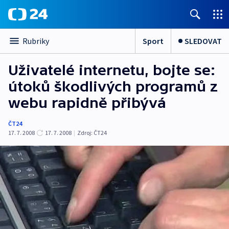
Sport
SLEDOVAT
Rubriky
Uživatelé internetu, bojte se:
útoků škodlivých programů z
webu rapidně přibývá
ČT24
17. 7. 2008
17. 7. 2008
|
Zdroj:
ČT24