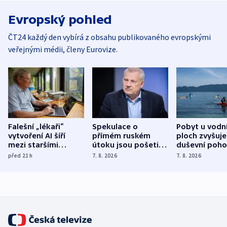
Evropský pohled
ČT24 každý den vybírá z obsahu publikovaného evropskými
veřejnými médii, členy Eurovize.
Falešní „lékaři“
Spekulace o
Pobyt u vodn
vytvoření AI šíří
přímém ruském
ploch zvyšuje
mezi staršími
útoku jsou pošetilé,
duševní poho
Poláky nebezpečné
míní estonský
ukázala
před 21
h
7. 8. 2026
7. 8. 2026
zdravotní rady
bezpečnostní
mezinárodní 
expert