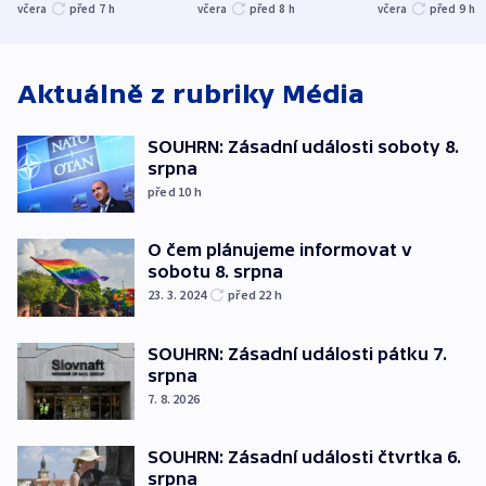
společenskou
ministra
explodoval k
včera
před 7
h
včera
před 8
h
včera
před 9
h
atmosféru
spravedlnosti
od plynovod
Aktuálně z rubriky
Média
SOUHRN: Zásadní události soboty 8.
srpna
před 10
h
O čem plánujeme informovat v
sobotu 8. srpna
23. 3. 2024
před 22
h
SOUHRN: Zásadní události pátku 7.
srpna
7. 8. 2026
SOUHRN: Zásadní události čtvrtka 6.
srpna