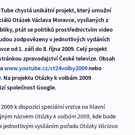
uTube chystá unikátní projekt, který umožní
iálů Otázek Václava Moravce, vysílaných z
liky, ptát se politiků prostřednictvím video
udou zodpovězeny v jednotlivých vydáních
e od 1. září do 8. října 2009. Celý projekt
stránkou zpravodajství České televize. Obsah
na
www.youtube.cz/ct24volby2009
nebo
9
. Na projektu Otázky k volbám 2009
izí společnost Google.
2009 k dispozici speciální vrstva na hlavní
ejným názvem
Otázky k volbám 2009
, kde bude
 k jednotlivým vysíláním pořadu
Otázky Václava