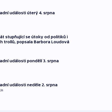
dní události úterý 4. srpna
át stupňující se útoky od politiků i
h trollů, popsala Barbora Loudová
dní události pondělí 3. srpna
dní události neděle 2. srpna
026