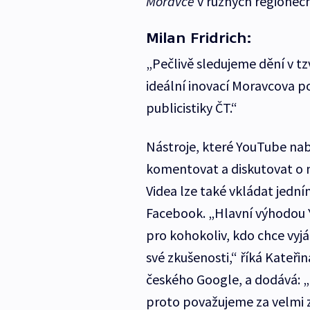
Moravce
v různých regionech
Milan Fridrich:
„Pečlivě sledujeme dění v t
ideální inovací Moravcova po
publicistiky ČT.“
Nástroje, které YouTube nab
komentovat a diskutovat o n
Videa lze také vkládat jední
Facebook. „Hlavní výhodou Y
pro kohokoliv, kdo chce vyjá
své zkušenosti,“ říká Kate
českého Google, a dodává: 
proto považujeme za velmi z