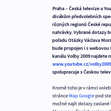
Praha – Česká televize a Yo
divákům předvolebních spec
různých regionů České repub
nahrávky. Vybrané dotazy b
pořadu Otázky Václava Moravc
bude propojen i s webovou 
kanálu Volby 2009 najdete 
www.youtube.cz/volby200
spolupracuje s Českou telev
Kromě toho je v rámci voleb 
stránce
Map Google
pod st
možné najít dotazy zaslané