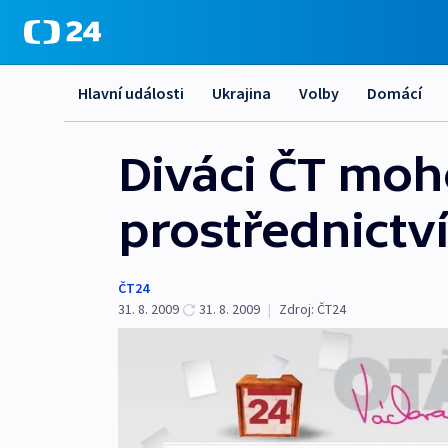
Hlavní události
Ukrajina
Volby
Domácí
Diváci ČT moh
prostřednict
ČT24
31. 8. 2009
31. 8. 2009
|
Zdroj:
ČT24