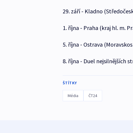
29. září - Kladno (Středočesk
1. října - Praha (kraj hl. m. P
5. října - Ostrava (Moravskos
8. října - Duel nejsilnějších 
ŠTÍTKY
Média
ČT24