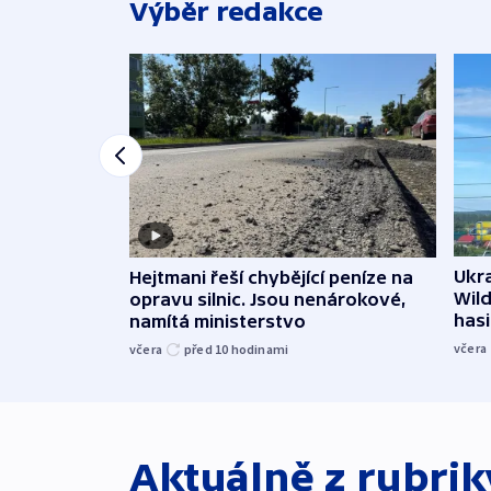
Výběr redakce
Ukra
Hejtmani řeší chybějící peníze na
Wild
opravu silnic. Jsou nenárokové,
hasi
namítá ministerstvo
včera
včera
před 10
hodinami
Aktuálně z rubri