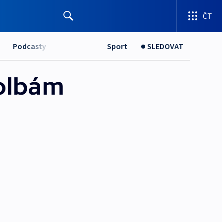
ČT
Podcasty
Sport
SLEDOVAT
volbám