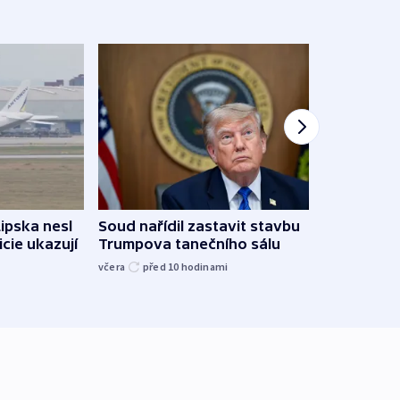
Lipska nesl
Soud nařídil zastavit stavbu
Žido
icie ukazují
Trumpova tanečního sálu
břehu
kriti
včera
před 10
hodinami
před 1