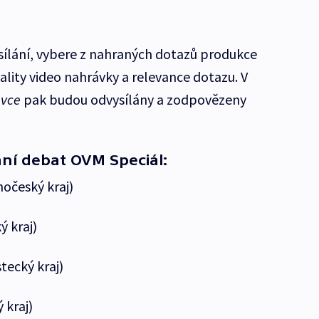
ysílání, vybere z nahraných dotazů produkce
ality video nahrávky a relevance dotazu. V
avce
pak budou odvysílány a zodpovězeny
ání debat OVM Speciál:
hočeský kraj)
ý kraj)
tecký kraj)
 kraj)