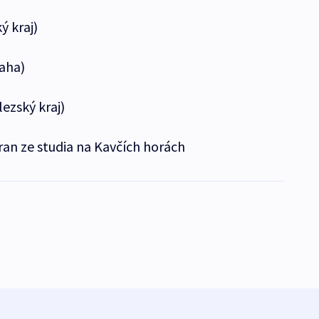
ý kraj)
raha)
lezský kraj)
stran ze studia na Kavčích horách