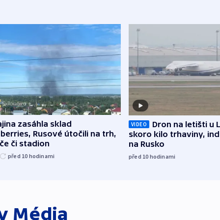
jina zasáhla sklad
Dron na letišti u 
VIDEO
berries, Rusové útočili na trh,
skoro kilo trhaviny, ind
če či stadion
na Rusko
před 10
hodinami
před 10
hodinami
ky
Média