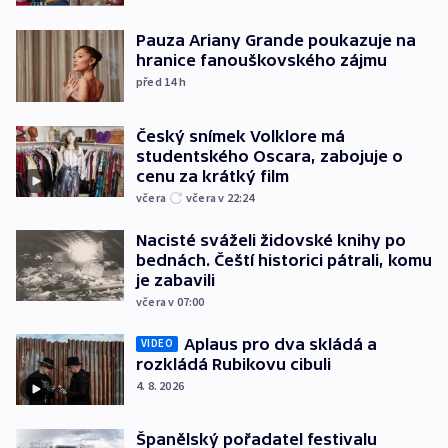
Pauza Ariany Grande poukazuje na
hranice fanouškovského zájmu
před 14
h
Český snímek Volklore má
studentského Oscara, zabojuje o
cenu za krátký film
včera
včera v 22:24
Nacisté sváželi židovské knihy po
bednách. Čeští historici pátrali, komu
je zabavili
včera v 07:00
Aplaus pro dva skládá a
VIDEO
rozkládá Rubikovu cibuli
4. 8. 2026
Španělský pořadatel festivalu