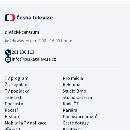
Divácké centrum
každý všední den:
8:00—16:00 hodin
261 136 113
info@ceskatelevize.cz
TV program
Pro média
Živé vysílání
Reklama
TV poplatky
Studio Brno
Teletext
Studio Ostrava
Podcasty
Rada ČT
Počasí
Kariéra
E-shop
Podávání námětů
Mobilní a TV aplikace
Časté dotazy
Vše o ČT
Kontakty