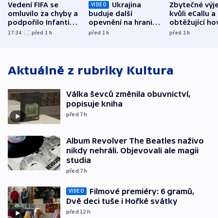
Vedení FIFA se
Ukrajina
Zbytečné výj
VIDEO
omluvilo za chyby a
buduje další
kvůli eCallu a
podpořilo Infantina.
opevnění na hranici
obtěžující ho
UEFA trvá na
s Běloruskem
zdržují záchr
17:34
před 1
h
před 1
h
před 2
h
bojkotu
Aktuálně z rubriky
Kultura
Válka ševců změnila obuvnictví,
popisuje kniha
před 7
h
Album Revolver The Beatles naživo
nikdy nehráli. Objevovali ale magii
studia
před 7
h
Filmové premiéry: 6 gramů,
VIDEO
Dvě deci tuše i Hořké svátky
před 12
h