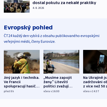
dostal pokutu za nekalé praktiky
4. 8. 2026
Evropský pohled
ČT24 každý den vybírá z obsahu publikovaného evropskými
veřejnými médii, členy Eurovize.
Jiný jazyk i technika.
„Musíme zapojit
Na Ukrajině j
Ve Francii
ženy.“ Litevští
zadržováni o
spolupracují hasiči z
politici zvažují
z více než 50 
různých zemí
dohodu o
Bojovali na s
před 8
h
včera v 16:00
včera v 14:37
demografii
Ruska