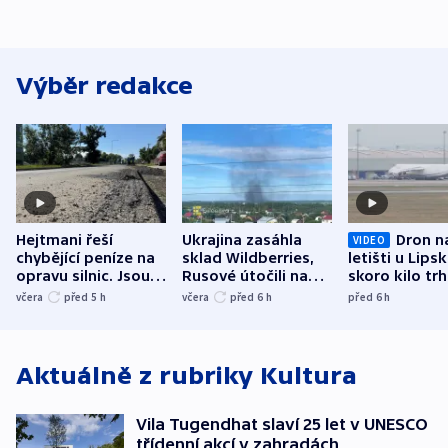
Výběr redakce
Hejtmani řeší
Ukrajina zasáhla
Dron n
VIDEO
chybějící peníze na
sklad Wildberries,
letišti u Lips
opravu silnic. Jsou
Rusové útočili na
skoro kilo trh
nenárokové, namítá
trh, hasiče či
indicie ukazuj
včera
před 5
h
včera
před 6
h
před 6
h
ministerstvo
stadion
Rusko
Aktuálně z rubriky
Kultura
Vila Tugendhat slaví 25 let v UNESCO
třídenní akcí v zahradách