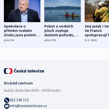
Spekulace o
Pobyt u vodních
Jiný jazyk i t
přímém ruském
ploch zvyšuje
Ve Francii
útoku jsou pošetilé,
duševní pohodu,
spolupracují h
míní estonský
ukázala
různých zemí
před 9
h
před 19
h
6. 8. 2026
bezpečnostní
mezinárodní studie
expert
Divácké centrum
každý všední den:
8:00—16:00 hodin
261 136 113
info@ceskatelevize.cz