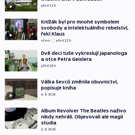
před 12
h
Knížák byl pro mnohé symbolem
svobody a intelektuálního rebelství,
řekl Klaus
včera
před 12
h
Dvě deci tuše vykreslují japanologa
a otce Petra Geislera
před 18
h
Válka ševců změnila obuvnictví,
popisuje kniha
6. 8. 2026
Album Revolver The Beatles naživo
nikdy nehráli. Objevovali ale magii
studia
6. 8. 2026