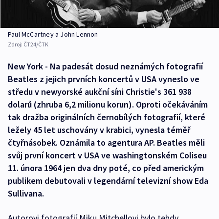
Paul McCartney a John Lennon
Zdroj:
ČT24/ČTK
New York - Na padesát dosud neznámých fotografií
Beatles z jejich prvních koncertů v USA vyneslo ve
středu v newyorské aukční síni Christie's 361 938
dolarů (zhruba 6,2 milionu korun). Oproti očekáváním
tak dražba originálních černobílých fotografií, které
ležely 45 let uschovány v krabici, vynesla téměř
čtyřnásobek. Oznámila to agentura AP. Beatles měli
svůj první koncert v USA ve washingtonském Coliseu
11. února 1964 jen dva dny poté, co před americkým
publikem debutovali v legendární televizní show Eda
Sullivana.
Autorovi fotografií Miku Mitchellovi bylo tehdy