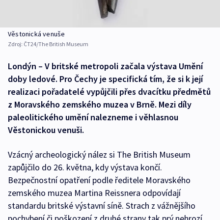
Věstonická venuše
Zdroj:
ČT24/The British Museum
Londýn – V britské metropoli začala výstava Umění
doby ledové. Pro Čechy je specifická tím, že si k její
realizaci pořadatelé vypůjčili přes dvacítku předmětů
z Moravského zemského muzea v Brně. Mezi díly
paleolitického umění nalezneme i věhlasnou
Věstonickou venuši.
Vzácný archeologický nález si The British Museum
zapůjčilo do 26. května, kdy výstava končí.
Bezpečnostní opatření podle ředitele Moravského
zemského muzea Martina Reissnera odpovídají
standardu britské výstavní síně. Strach z vážnějšího
pochybení či poškození z druhé strany tak prý nehrozí.