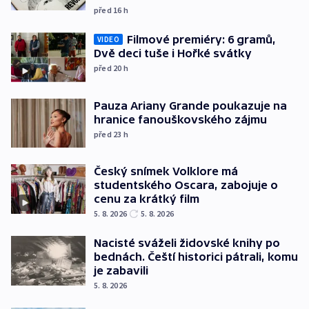
před 16
h
Filmové premiéry: 6 gramů,
VIDEO
Dvě deci tuše i Hořké svátky
před 20
h
Pauza Ariany Grande poukazuje na
hranice fanouškovského zájmu
před 23
h
Český snímek Volklore má
studentského Oscara, zabojuje o
cenu za krátký film
5. 8. 2026
5. 8. 2026
Nacisté sváželi židovské knihy po
bednách. Čeští historici pátrali, komu
je zabavili
5. 8. 2026