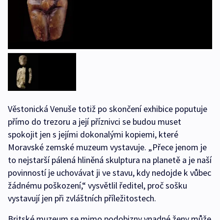
Věstonická Venuše totiž po skončení exhibice poputuje
přímo do trezoru a její příznivci se budou muset
spokojit jen s jejími dokonalými kopiemi, které
Moravské zemské muzeum vystavuje. „Přece jenom je
to nejstarší pálená hliněná skulptura na planetě a je naší
povinností je uchovávat ji ve stavu, kdy nedojde k vůbec
žádnému poškození,“ vysvětlil ředitel, proč sošku
vystavují jen při zvláštních příležitostech.
Britské muzeum se mimo podobizny vnadné ženy může