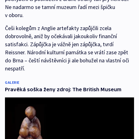
Ne nadarmo se tamní muzeum řadí mezi špičku
v oboru.
Češi kolegům z Anglie artefakty zapůjčili zcela
dobrovolně, aniž by očekávali jakoukoliv finanční
satisfakci. Zápůjčka je vážně jen zápůjčka, tvrdí
Reissner. Národní kulturní památka se vrátí zase zpět
do Brna – čeští návštěvníci ji ale bohužel na vlastní oči
nespatří.
GALERIE
Pravěká soška ženy zdroj: The British Museum