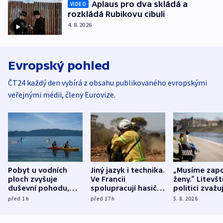
Aplaus pro dva skládá a
VIDEO
rozkládá Rubikovu cibuli
4. 8. 2026
Evropský pohled
ČT24 každý den vybírá z obsahu publikovaného evropskými
veřejnými médii, členy Eurovize.
Pobyt u vodních
Jiný jazyk i technika.
„Musíme zapo
ploch zvyšuje
Ve Francii
ženy.“ Litevšt
duševní pohodu,
spolupracují hasiči z
politici zvažuj
ukázala
různých zemí
dohodu o
před 1
h
před 17
h
5. 8. 2026
mezinárodní studie
demografii