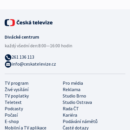
Divácké centrum
každý všední den:
8:00—16:00 hodin
261 136 113
info@ceskatelevize.cz
TV program
Pro média
Živé vysílání
Reklama
TV poplatky
Studio Brno
Teletext
Studio Ostrava
Podcasty
Rada ČT
Počasí
Kariéra
E-shop
Podávání námětů
Mobilní a TV aplikace
Časté dotazy