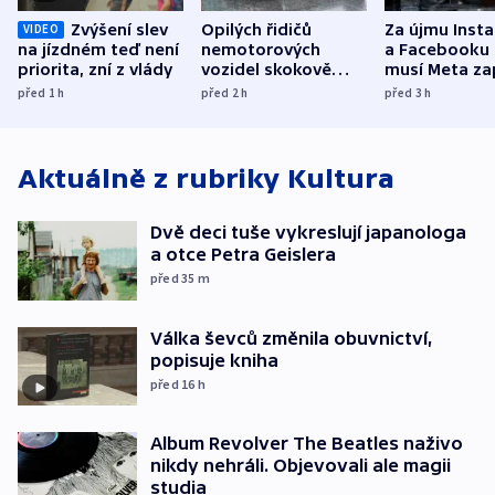
Zvýšení slev
Opilých řidičů
Za újmu Inst
VIDEO
na jízdném teď není
nemotorových
a Facebooku
priorita, zní z vlády
vozidel skokově
musí Meta zap
přibylo, nejvíc ve
půl miliardy 
před 1
h
před 2
h
před 3
h
středních Čechách
Aktuálně z rubriky
Kultura
Dvě deci tuše vykreslují japanologa
a otce Petra Geislera
před 35
m
Válka ševců změnila obuvnictví,
popisuje kniha
před 16
h
Album Revolver The Beatles naživo
nikdy nehráli. Objevovali ale magii
studia