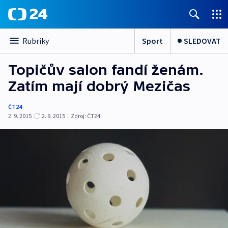
Sport
SLEDOVAT
Rubriky
Topičův salon fandí ženám.
Zatím mají dobrý Mezičas
ČT24
2. 9. 2015
2. 9. 2015
|
Zdroj:
ČT24