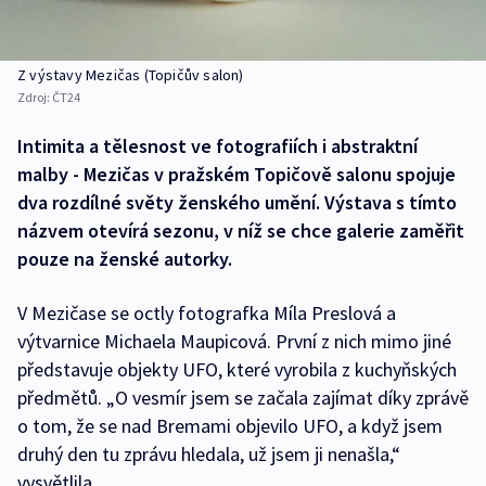
Z výstavy Mezičas (Topičův salon)
Zdroj:
ČT24
Intimita a tělesnost ve fotografiích i abstraktní
malby - Mezičas v pražském Topičově salonu spojuje
dva rozdílné světy ženského umění. Výstava s tímto
názvem otevírá sezonu, v níž se chce galerie zaměřit
pouze na ženské autorky.
V Mezičase se octly fotografka Míla Preslová a
výtvarnice Michaela Maupicová. První z nich mimo jiné
představuje objekty UFO, které vyrobila z kuchyňských
předmětů. „O vesmír jsem se začala zajímat díky zprávě
o tom, že se nad Bremami objevilo UFO, a když jsem
druhý den tu zprávu hledala, už jsem ji nenašla,“
vysvětlila.