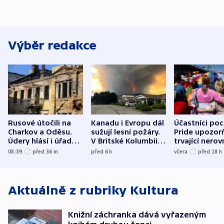
Výběr redakce
Rusové útočili na
Kanadu i Evropu dál
Účastníci po
Charkov a Oděsu.
sužují lesní požáry.
Pride upozorň
Údery hlásí i úřady v
V Britské Kolumbii
trvající nerov
Bělgorodu
evakuovali tisíce lidí
společensko
08:39
před 36
m
před 6
h
včera
před 18
h
atmosféru
Aktuálně z rubriky
Kultura
Knižní záchranka dává vyřazeným