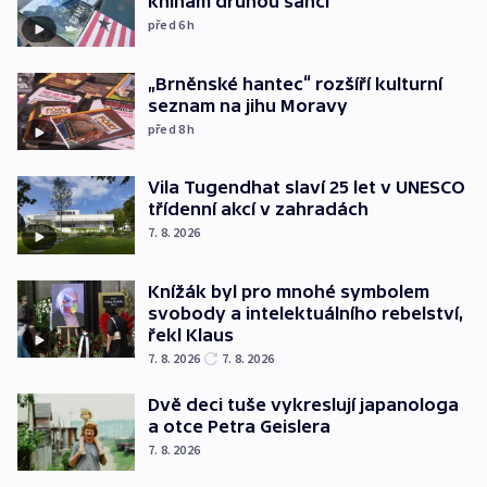
knihám druhou šanci
před 6
h
„Brněnské hantec“ rozšíří kulturní
seznam na jihu Moravy
před 8
h
Vila Tugendhat slaví 25 let v UNESCO
třídenní akcí v zahradách
7. 8. 2026
Knížák byl pro mnohé symbolem
svobody a intelektuálního rebelství,
řekl Klaus
7. 8. 2026
7. 8. 2026
Dvě deci tuše vykreslují japanologa
a otce Petra Geislera
7. 8. 2026