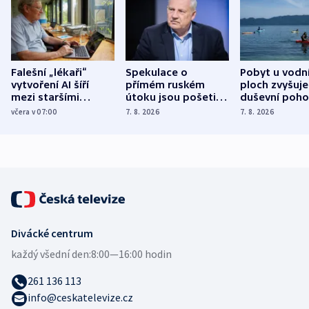
Falešní „lékaři“
Spekulace o
Pobyt u vodn
vytvoření AI šíří
přímém ruském
ploch zvyšuje
mezi staršími
útoku jsou pošetilé,
duševní poho
Poláky nebezpečné
míní estonský
ukázala
včera v 07:00
7. 8. 2026
7. 8. 2026
zdravotní rady
bezpečnostní
mezinárodní 
expert
Divácké centrum
každý všední den:
8:00—16:00 hodin
261 136 113
info@ceskatelevize.cz