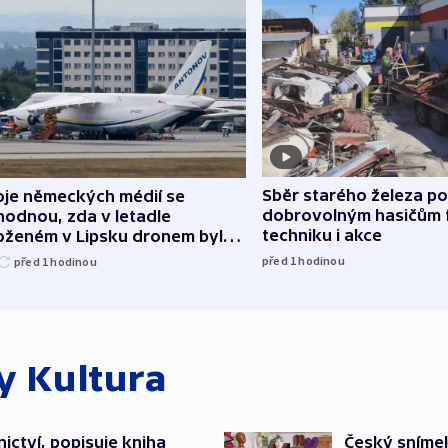
Sběr starého železa p
oje německých médií se
dobrovolným hasičům 
hodnou, zda v letadle
techniku i akce
oženém v Lipsku dronem byla
ice
před 1
hodinou
před 1
hodinou
ky
Kultura
ictví, popisuje kniha
Český sníme