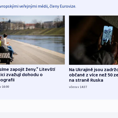
vropskými veřejnými médii, členy Eurovize.
íme zapojit ženy.“ Litevští
Na Ukrajině jsou zadrž
tici zvažují dohodu o
občané z více než 50 ze
ografii
na straně Ruska
v 16:00
včera v 14:37