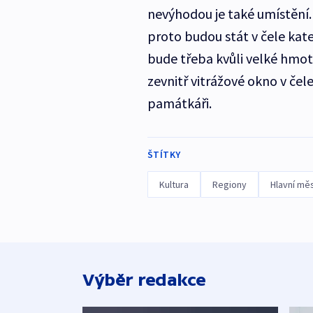
nevýhodou je také umístění. 
proto budou stát v čele kat
bude třeba kvůli velké hmotn
zevnitř vitrážové okno v čele
památkáři.
ŠTÍTKY
Kultura
Regiony
Hlavní mě
Výběr redakce