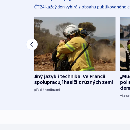
ČT24 každý den vybírá z obsahu publikovaného e
Jiný jazyk i technika. Ve Francii
„Mus
spolupracují hasiči z různých zemí
poli
dem
před 4
hodinami
včera 