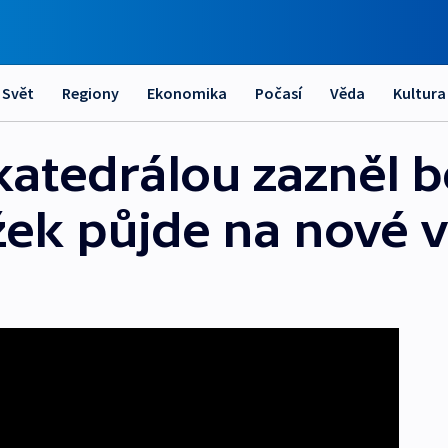
Svět
Regiony
Ekonomika
Počasí
Věda
Kultura
katedrálou zazněl b
žek půjde na nové 