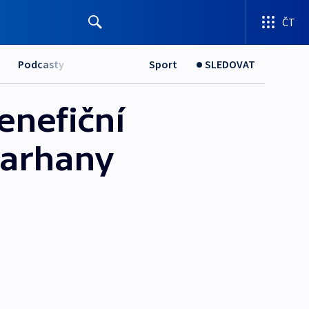
ČT
Podcasty
Sport
SLEDOVAT
enefiční
varhany