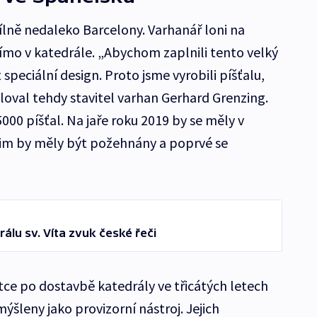
ílně nedaleko Barcelony. Varhanář loni na
ímo v katedrále. „Abychom zaplnili tento velký
 speciální design. Proto jsme vyrobili píšťalu,
loval tehdy stavitel varhan Gerhard Grenzing.
5000 píšťal. Na jaře roku 2019 by se měly v
zim by měly být požehnány a poprvé se
rálu sv. Víta zvuk české řeči
átce po dostavbě katedrály ve třicátých letech
mýšleny jako provizorní nástroj. Jejich