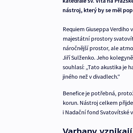
katedrále sv. Víta na Pražs
nástroj, který by se měl po
Requiem Giuseppa Verdiho v
majestátní prostory svatovít
náročnější prostor, ale atmo
Jiří Sulženko. Jeho kolegy
souhlasí: „Tato akustika je ha
jiného než v divadlech.“
Benefice je potřebná, proto
korun. Nástroj celkem přijd
i Nadační fond Svatovítské 
Varhany vznikají