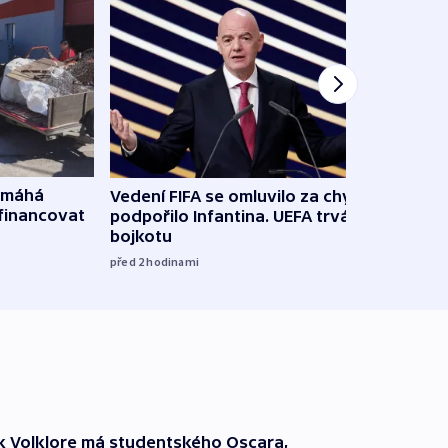
omáhá
Vedení FIFA se omluvilo za chyby a
Od M
financovat
podpořilo Infantina. UEFA trvá na
horká
bojkotu
klima
před 2
hodinami
před 3
k Volklore má studentského Oscara,