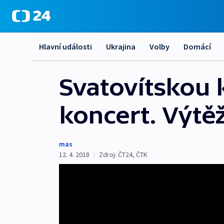
Hlavní události
Ukrajina
Volby
Domácí
Svatovítskou 
koncert. Výtě
mas
12. 4. 2018
|
Zdroj:
ČT24
,
ČTK