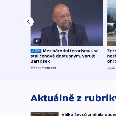
Mezinárodní terorismus se
Zdr
VIDEO
stal cenově dostupným, varuje
nes
Bartošek
ohr
mun
před 42
minutami
10:56
Aktuálně z rubri
Válka ševců změnila obuvn