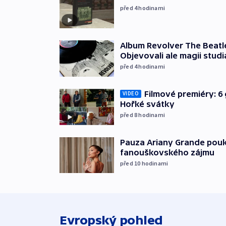
před 4
hodinami
Album Revolver The Beatle
Objevovali ale magii studi
před 4
hodinami
Filmové premiéry: 6 
VIDEO
Hořké svátky
před 8
hodinami
Pauza Ariany Grande pouk
fanouškovského zájmu
před 10
hodinami
Evropský pohled