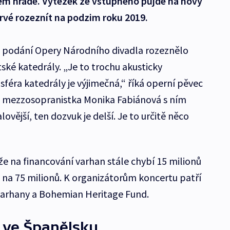
kém hradě. Výtěžek ze vstupného půjde na nový
prvé rozeznít na podzim roku 2019.
 podání Opery Národního divadla rozeznělo
ské katedrály. „Je to trochu akusticky
sféra katedrály je výjimečná,“ říká operní pěvec
ně mezzosopranistka Monika Fabiánová s ním
lovější, ten dozvuk je delší. Je to určitě něco
že na financování varhan stále chybí 15 milionů
e na 75 milionů. K organizátorům koncertu patří
varhany a Bohemian Heritage Fund.
 ve Španělsku