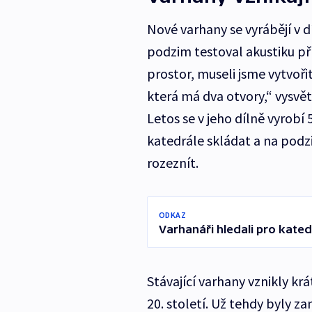
Nové varhany se vyrábějí v d
podzim testoval akustiku př
prostor, museli jsme vytvořit
která má dva otvory,“ vysvět
Letos se v jeho dílně vyrobí 
katedrále skládat a na pod
rozeznít.
ODKAZ
Varhanáři hledali pro kated
Stávající varhany vznikly kr
20. století. Už tehdy byly za