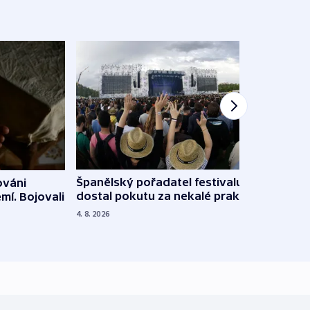
Španělský pořadatel festivalu
ováni
Lesn
dostal pokutu za nekalé praktiky
mí. Bojovali
dopa
zdrav
4. 8. 2026
4. 8. 20