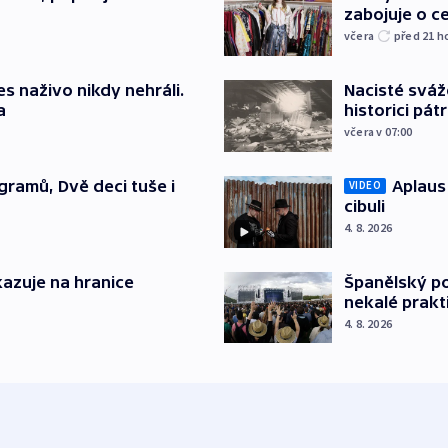
zabojuje o ce
včera
před 21
h
s naživo nikdy nehráli.
Nacisté sváž
a
historici pátr
včera v 07:00
gramů, Dvě deci tuše i
Aplaus
VIDEO
cibuli
4. 8. 2026
azuje na hranice
Španělský po
nekalé prakt
4. 8. 2026