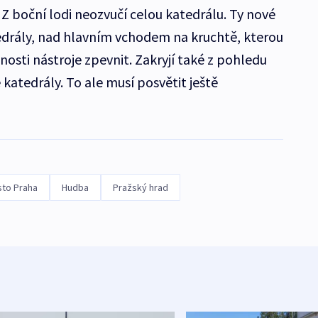
Z boční lodi neozvučí celou katedrálu. Ty nové
edrály, nad hlavním vchodem na kruchtě, kterou
osti nástroje zpevnit. Zakryjí také z pohledu
 katedrály. To ale musí posvětit ještě
sto Praha
Hudba
Pražský hrad