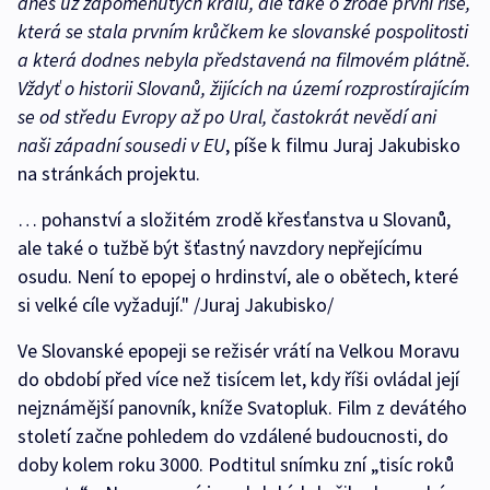
dnes už zapomenutých králů, ale také o zrodě první říše,
která se stala prvním krůčkem ke slovanské pospolitosti
a která dodnes nebyla představená na filmovém plátně.
Vždyť o historii Slovanů, žijících na území rozprostírajícím
se od středu Evropy až po Ural, častokrát nevědí ani
naši západní sousedi v EU
, píše k filmu Juraj Jakubisko
na stránkách projektu.
… pohanství a složitém zrodě křesťanstva u Slovanů,
ale také o tužbě být šťastný navzdory nepřejícímu
osudu. Není to epopej o hrdinství, ale o obětech, které
si velké cíle vyžadují." /Juraj Jakubisko/
Ve Slovanské epopeji se režisér vrátí na Velkou Moravu
do období před více než tisícem let, kdy říši ovládal její
nejznámější panovník, kníže Svatopluk. Film z devátého
století začne pohledem do vzdálené budoucnosti, do
doby kolem roku 3000. Podtitul snímku zní „tisíc roků