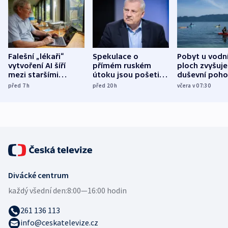
Falešní „lékaři“
Spekulace o
Pobyt u vodn
vytvoření AI šíří
přímém ruském
ploch zvyšuje
mezi staršími
útoku jsou pošetilé,
duševní poho
Poláky nebezpečné
míní estonský
ukázala
před 7
h
před 20
h
včera v 07:30
zdravotní rady
bezpečnostní
mezinárodní 
expert
Divácké centrum
každý všední den:
8:00—16:00 hodin
261 136 113
info@ceskatelevize.cz