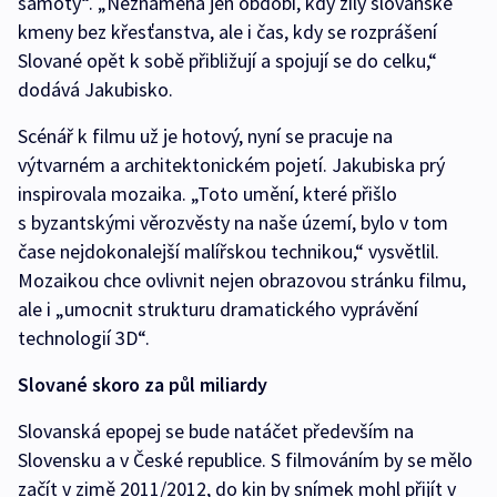
samoty“. „Neznamená jen období, kdy žily slovanské
kmeny bez křesťanstva, ale i čas, kdy se rozprášení
Slované opět k sobě přibližují a spojují se do celku,“
dodává Jakubisko.
Scénář k filmu už je hotový, nyní se pracuje na
výtvarném a architektonickém pojetí. Jakubiska prý
inspirovala mozaika. „Toto umění, které přišlo
s byzantskými věrozvěsty na naše území, bylo v tom
čase nejdokonalejší malířskou technikou,“ vysvětlil.
Mozaikou chce ovlivnit nejen obrazovou stránku filmu,
ale i „umocnit strukturu dramatického vyprávění
technologií 3D“.
Slované skoro za půl miliardy
Slovanská epopej se bude natáčet především na
Slovensku a v České republice. S filmováním by se mělo
začít v zimě 2011/2012, do kin by snímek mohl přijít v