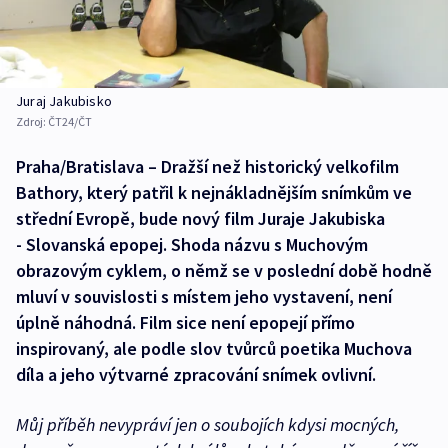
Juraj Jakubisko
Zdroj:
ČT24/ČT
Praha/Bratislava – Dražší než historický velkofilm
Bathory, který patřil k nejnákladnějším snímkům ve
střední Evropě, bude nový film Juraje Jakubiska
- Slovanská epopej. Shoda názvu s Muchovým
obrazovým cyklem, o němž se v poslední době hodně
mluví v souvislosti s místem jeho vystavení, není
úplně náhodná. Film sice není epopejí přímo
inspirovaný, ale podle slov tvůrců poetika Muchova
díla a jeho výtvarné zpracování snímek ovlivní.
Můj příběh nevypráví jen o soubojích kdysi mocných,