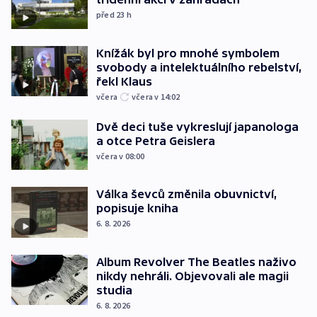
před 23
h
Knížák byl pro mnohé symbolem
svobody a intelektuálního rebelství,
řekl Klaus
včera
včera v 14:02
Dvě deci tuše vykreslují japanologa
a otce Petra Geislera
včera v 08:00
Válka ševců změnila obuvnictví,
popisuje kniha
6. 8. 2026
Album Revolver The Beatles naživo
nikdy nehráli. Objevovali ale magii
studia
6. 8. 2026