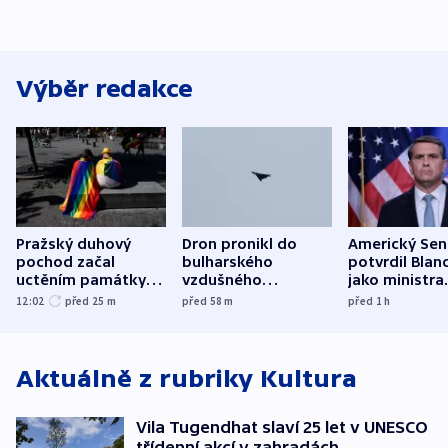
Výběr redakce
Pražský duhový
Dron pronikl do
Americký Sen
pochod začal
bulharského
potvrdil Blan
uctěním památky
vzdušného
jako ministra
obětí berlínského
prostoru,
spravedlnost
12:02
před 25
m
před 58
m
před 1
h
útoku
explodoval kilometr
od plynovodu
Aktuálně z rubriky
Kultura
Vila Tugendhat slaví 25 let v UNESCO
třídenní akcí v zahradách