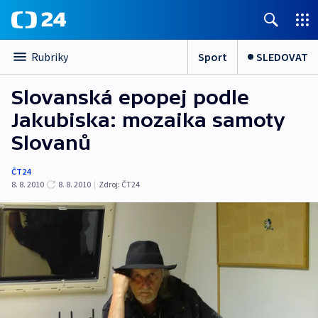
Sport
SLEDOVAT
Rubriky
Slovanská epopej podle
Jakubiska: mozaika samoty
Slovanů
ČT24
8. 8. 2010
8. 8. 2010
|
Zdroj:
ČT24