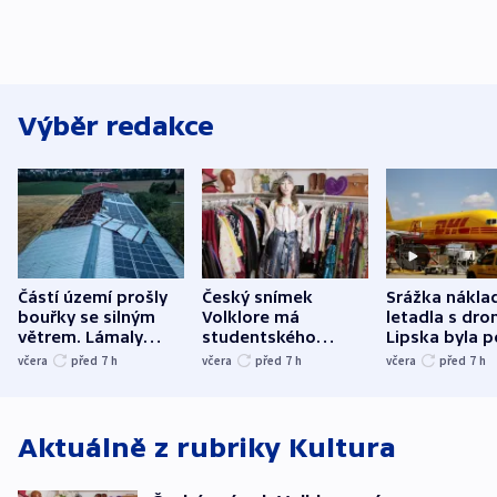
Výběr redakce
Částí území prošly
Český snímek
Srážka nákla
bouřky se silným
Volklore má
letadla s dr
větrem. Lámaly
studentského
Lipska byla p
stromy a poničily
Oscara, zabojuje o
německého mi
včera
před 7
h
včera
před 7
h
včera
před 7
h
střechu
cenu za krátký film
hybridní útok
Aktuálně z rubriky
Kultura