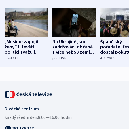
„Musíme zapojit
Na Ukrajině jsou
Španělský
ženy.“ Litevští
zadržováni občané
pořadatel fes
politici zvažují
z více než 50 zemí.
dostal pokut
dohodu o
Bojovali na straně
nekalé prakti
před 14
h
před 15
h
4. 8. 2026
demografii
Ruska
Divácké centrum
každý všední den:
8:00—16:00 hodin
261 136 113