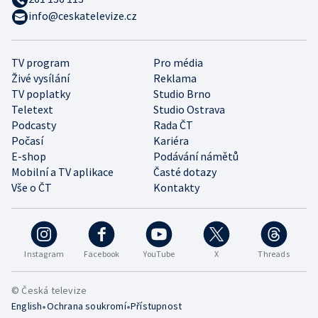
info@ceskatelevize.cz
TV program
Pro média
Živé vysílání
Reklama
TV poplatky
Studio Brno
Teletext
Studio Ostrava
Podcasty
Rada ČT
Počasí
Kariéra
E-shop
Podávání námětů
Mobilní a TV aplikace
Časté dotazy
Vše o ČT
Kontakty
Instagram
Facebook
YouTube
X
Threads
© Česká televize
•
•
English
Ochrana soukromí
Přístupnost