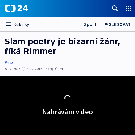
Sport
SLEDOVAT
Rubriky
Slam poetry je bizarní žánr,
říká Rimmer
ČT24
8. 12. 2015
8. 12. 2015
|
Zdroj:
ČT24
Nahrávám video