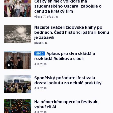
Český snímek Volklore má
studentského Oscara, zabojuje o
cenu za krátký film
včera
před 7
h
Nacisté sváželi židovské knihy po
bednách. Čeští historici pátrali, komu
je zabavili
před 23
h
Aplaus pro dva skládá a
VIDEO
rozkládá Rubikovu cibuli
4. 8. 2026
Španělský pořadatel festivalu
dostal pokutu za nekalé praktiky
4. 8. 2026
Na německém operním festivalu
vybučeli AI
4. 8. 2026